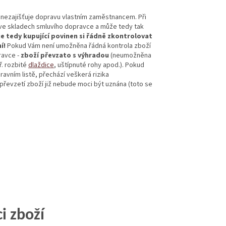
 nezajišťuje dopravu vlastním zaměstnancem. Při
 ve skladech smluvího dopravce a může tedy tak
je tedy kupující povinen si řádně zkontrolovat
í!
Pokud Vám není umožněna řádná kontrola zboží
ravce -
zboží převzato s výhradou
(neumožněna
ř. rozbité
dlaždice
, uštípnuté rohy apod.). Pokud
vním listě, přechází veškerá rizika
evzetí zboží již nebude moci být uznána (toto se
i zboží