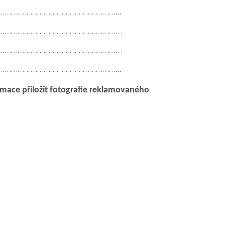
………………………………………………
...
…………………………………………………
…………………………………………………
………………………………………………
...
mace přiložit fotografie reklamovaného