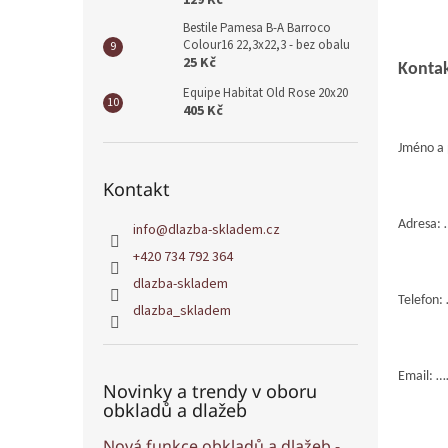
129 Kč
Bestile Pamesa B-A Barroco
Colour16 22,3x22,3 - bez obalu
25 Kč
Kontak
Equipe Habitat Old Rose 20x20
405 Kč
Jméno
Kontakt
Adres
info
@
dlazba-skladem.cz
+420 734 792 364
dlazba-skladem
Telef
dlazba_skladem
Email
Novinky a trendy v oboru
obkladů a dlažeb
Nová funkce obkladů a dlažeb -