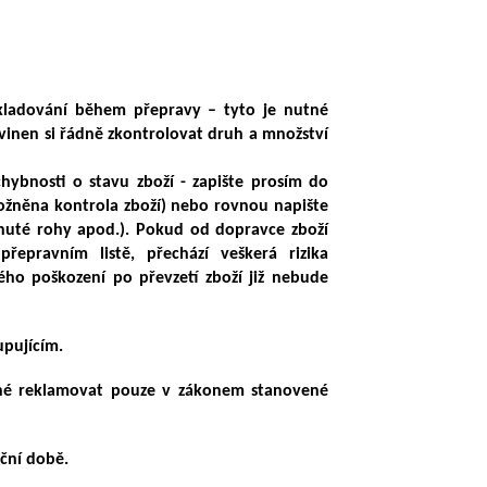
!
skladování během přepravy – tyto je nutné
ovinen si řádně zkontrolovat druh a množství
bnosti o stavu zboží - zapište prosím do
ožněna kontrola zboží) nebo rovnou napište
ípnuté rohy apod.). Pokud od dopravce zboží
epravním listě, přechází veškerá rizika
ho poškození po převzetí zboží již nebude
upujícím.
žné reklamovat pouze
v zákonem stanovené
ční době.