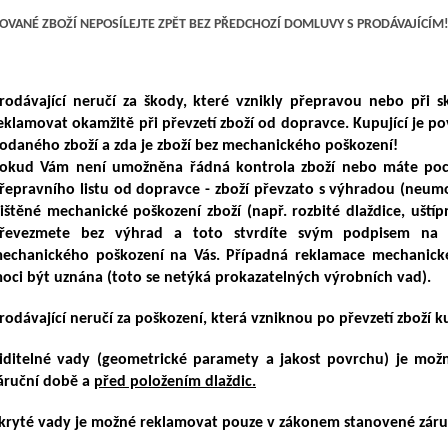
VANÉ ZBOŽÍ NEPOSÍLEJTE ZPĚT BEZ PŘEDCHOZÍ DOMLUVY S PRODÁVAJÍCÍM
rodávající neručí za škody, které vznikly přepravou nebo při 
eklamovat okamžitě při převzetí zboží od dopravce. Kupující je p
odaného zboží a zda je zboží bez mechanického poškození!
okud Vám není umožněna řádná kontrola zboží nebo máte pochy
řepravního listu od dopravce - zboží převzato s výhradou (neum
jištěné mechanické poškození zboží (např. rozbité dlaždice, ušt
řevezmete bez výhrad a toto stvrdíte svým podpisem na př
echanického poškození na Vás. Případná reklamace mechanické
oci být uznána (toto se netýká prokazatelných výrobních vad).
rodávající neručí za poškození, která vzniknou po převzetí zboží k
iditelné vady (geometrické paramety a jakost povrchu) je mo
áruční době a
před položením dlaždic.
kryté vady je možné reklamovat pouze v zákonem stanovené záru