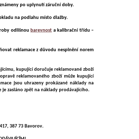
oznámeny po uplynutí záruční doby.
bkladu na podlahu místo dlažby.
ýroby odlišnou
barevnost
a kalibrační třídu –
tňovat reklamace z důvodu nesplnění norem
jícímu, kupující doručuje reklamované zboží
dopravě reklamovaného zboží může kupující
lamace jsou uhrazeny prokázané náklady na
je zasláno zpět na náklady prodávajícího.
á 417, 387 73 Bavorov
.
ODÁVAJÍCÍM!