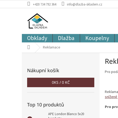
Přejít
+420 734 792 364
info@dlazba-skladem.cz
na
obsah
Obklady
Dlažba
Koupelny
Domů
Reklamace
P
Rek
o
s
Nákupní košík
Pro pod
t
r
0
KS /
0 KČ
a
n
Reklamac
n
snížené 
í
Top 10 produktů
p
Pro prv
a
APE London Blanco 5x20