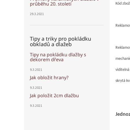
průběhu 20. století
Kód zbož
29.3.2021
Reklamo
Tipy a triky pro pokládku
obkladů a dlažeb
Reklam
Tipy na pokládku dlažby s
dekorem dřeva
mechani
9.3.2021
viditeln
Jak obložit hrany?
skrytá k
9.3.2021
Jak položit 2cm dlažbu
9.3.2021
Jednoz