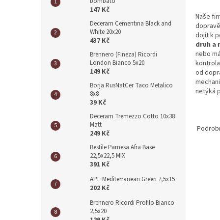
n
bombato
147 Kč
e
Naše fi
l
Deceram Cementina Black and
dopravě 
White 20x20
dojít k 
437 Kč
druh a 
nebo mát
Brennero (Fineza) Ricordi
kontrol
London Bianco 5x20
149 Kč
od dopr
mechani
Borja RusNatCer Taco Metalico
netýká 
8x8
39 Kč
Deceram Tremezzo Cotto 10x38
Matt
Podrobn
249 Kč
Bestile Pamesa Afra Base
22,5x22,5 MIX
391 Kč
APE Mediterranean Green 7,5x15
202 Kč
Brennero Ricordi Profilo Bianco
2,5x20