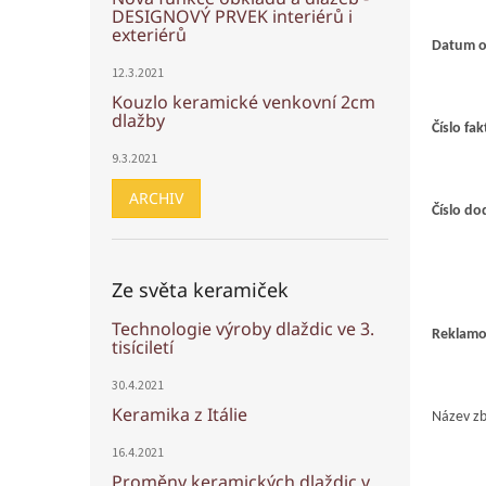
DESIGNOVÝ PRVEK interiérů i
exteriérů
Datum o
12.3.2021
Kouzlo keramické venkovní 2cm
dlažby
Číslo fa
9.3.2021
ARCHIV
Číslo 
Ze světa keramiček
Technologie výroby dlaždic ve 3.
Reklamo
tisíciletí
30.4.2021
Keramika z Itálie
Název zb
16.4.2021
Proměny keramických dlaždic v