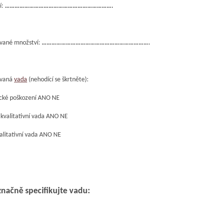
í:
………………………………………………………….
vané množství:
………………………………………………………….
ovaná
vada
(nehodící se škrtněte):
cké poškození ANO NE
á kvalitativní vada ANO NE
valitativní vada ANO NE
načně specifikujte vadu: