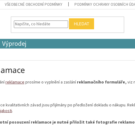
VŠEOBECNÉ OBCHODNÍ PODMÍNKY
PODMÍNKY OCHRANY OSOBNÍCH ÚD
HLEDAT
Výprodej
lamace
ání
reklamace
prosíme o vyplnění a zaslání
reklamačního formuláře,
viz 
e kvalitativních závad jsou přijímány po předložení dokladu o nákupu. Re
jakosti
.
otní posouzení reklamace je nutné přiložit také fotografie reklam