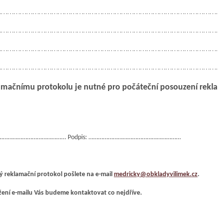
……………………………………………………………………………………………
……………………………………………………………………………………………
……………………………………………………………………………………………
……………………………………………………………………………………………
amačnímu protokolu je nutné pro počáteční posouzení rekla
: …………………………………… Podpis: …………………………………………………
 reklamační protokol pošlete na e-mail
medricky@obkladyvilimek.cz
.
ení e-mailu Vás budeme kontaktovat co nejdříve.