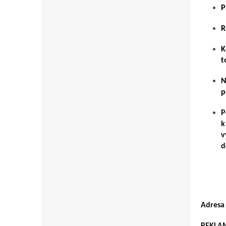
P
R
K
t
N
p
P
k
v
d
Adresa
REKLAM