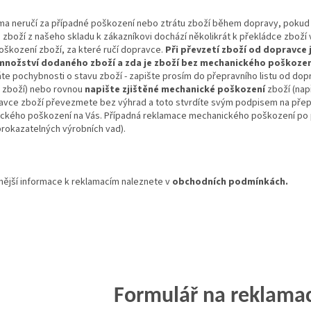
rma neručí za případné poškození nebo ztrátu zboží během dopravy, pokud
zboží z našeho skladu k zákazníkovi dochází několikrát k překládce zboží
poškození zboží, za které ručí dopravce.
Při převzetí zboží od dopravce 
množství dodaného zboží a zda je zboží bez mechanického poškozen
e pochybnosti o stavu zboží - zapište prosím do přepravního listu od dop
a zboží) nebo rovnou
napište zjištěné
mechanické poškození
zboží (nap
avce zboží převezmete bez výhrad a toto stvrdíte svým podpisem na přepra
ckého poškození na Vás. Případná reklamace mechanického poškození po př
prokazatelných výrobních vad).
ější informace k reklamacím naleznete v
obchodních podmínkách.
Formulář na reklamac