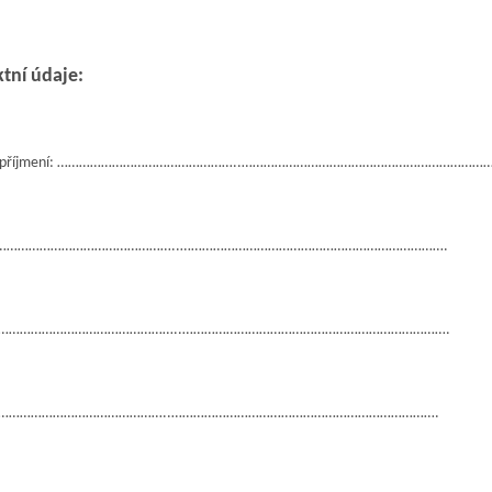
tní údaje:
 a příjmení: …………………………………………..……………………………………………………………
a: …………………………………………..……………………………………………………………….
on: …………………………………………..……………………………………………………………….
: …………………………………………..……………………………………………………………….