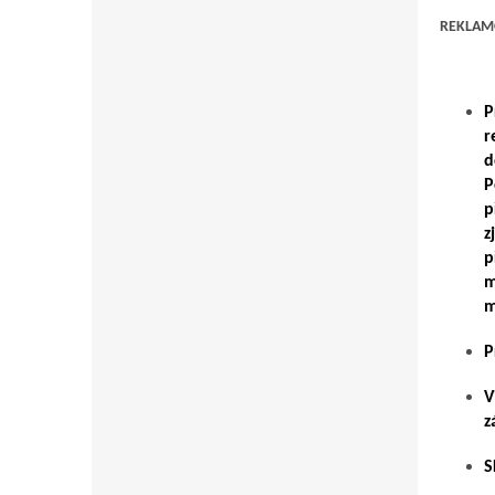
REKLAMO
P
r
d
P
p
z
p
m
m
P
V
z
S