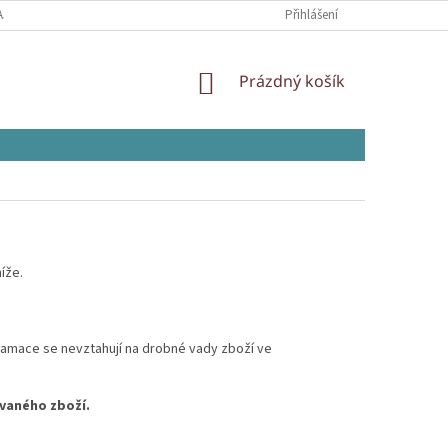
AJŮ
Přihlášení
NÁKUPNÍ
Prázdný košík
KOŠÍK
níže.
klamace se nevztahují na drobné vady zboží ve
ovaného zboží.