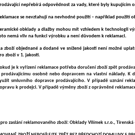
rodávající nepřebírá odpovědnost za vady, které byly kupujícím 
eklamace se nevztahují na nevhodné použití – například použití o
eramické obklady a dlažby mohou mít vzhledem k technologii v
oto nemá vliv na funkci výrobku a není důvodem k reklamaci.
a zboží objednané a dodané ve snížené jakosti není možné upla
ro zboží v 1. jakosti.
okud je k vyřízení reklamace potřeba doručení zboží zpět prodáva
 prodávajícímu osobně nebo dopravcem na vlastní náklady. K 
yužít smluvního dopravce prodávajícího. V případě uznání rek
opravu k prodejci. V případě výměny zboží z oprávněné reklamace 
 pro zaslání reklamovaného zboží:
Obklady Vilímek s.r.o., Tírensk
OVANÉ ZBOŽÍ NEPOSÍLEJTE ZPĚT BEZ PŘEDCHOZÍ DOMLUVY S PR