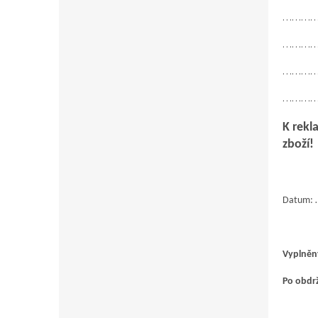
………
………
………
………
K rekl
zboží!
Datum
Vyplněný
Po obdrž