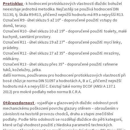
í
Protiskluz
- k hodnocení protiskluzových vlastností dlaždic bohužel
p
neexistuje jednotná metodika. Nejčastěji se používá hodnocení DIN
r
51130, tj. škála R9-R13, přičemž nejnižší hodnotu má R9 a nejvyšší R13.
v
Označení R9 - úhel skluzu 5 až 10° - doporučené použití: vstupy do
k
domů, terasy.
y
Označení R10 - úhel skluzu 10 až 19° - doporučené použití: toalety, malé
v
kuchyně, sanitární prostory.
ý
Označení R11 - úhel skluzu 19 až 27° - doporučené použití: mycí linky,
p
prádelny.
i
Označení R12 - úhel skluzu 27 až 35° - doporučené použití: mrazírny,
s
mlékárny.
u
Označení R13 - úhel skluzu přes 35° - doporučené použití: rafinerie
tuků, koželužny, jatka.
další normou, používanou pro hodnocení protiskluzových vlastností při
bosé chůzi je norma DIN 51097 a hodnotách A, B a C, přičemž nejnižší
hodnotu má A a nejvyšší C. Existují také normy DCOF (ANSI A 137.1
2012) pro mokré podlahy nebo norma B.C.R.A.
Otěruvzdornost
- vyjadřuje u glazovaných dlaždic odolnost proti
mechanickému poškození povrchu glazury otěrem – obroušením v
závislosti na hustotě provozu chodců, druhu a stupni znečištění
podlahy. Podle této odolnosti se rozdělují dlaždice do pěti kategorií,
které určují vhodnost použití z hlediska parametrů technických.