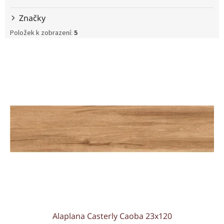
Značky
Položek k zobrazení:
5
V
ý
p
i
s
p
r
o
d
u
k
t
ů
Alaplana Casterly Caoba 23x120