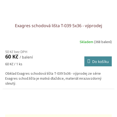
Exagres schodová lišta T-039 5x36 - výprodej
Skladem
(368 balení)
50 Kč bez DPH
60 Kč
/ balení
Do košíku
Měrná
60 Kč / 1 ks
cena:
Obklad Exagres schodová lišta T-039 5x36 - výprodej ze série
Exagres schod.lišta je matná dlaždice, materiál mrazuvzdorný
slinutý.