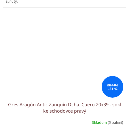
slinutý.
287 Kč
–31 %
Gres Aragón Antic Zanquín Dcha. Cuero 20x39 - sokl
ke schodovce pravý
Skladem
(5 balení)