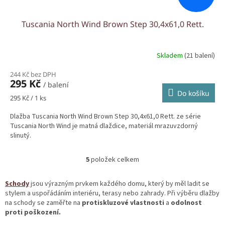
Tuscania North Wind Brown Step 30,4x61,0 Rett.
Skladem
(21 balení)
244 Kč bez DPH
295 Kč
/ balení
Do košíku
Měrná
295 Kč / 1 ks
cena:
Dlažba Tuscania North Wind Brown Step 30,4x61,0 Rett. ze série
Tuscania North Wind je matná dlaždice, materiál mrazuvzdorný
slinutý.
5
položek celkem
O
v
l
Schody
jsou výrazným prvkem každého domu, který by měl ladit se
á
stylem a uspořádáním interiéru, terasy nebo zahrady. Při výběru dlažby
d
na schody se zaměřte na
protiskluzové vlastnosti
a
odolnost
a
proti poškození.
c