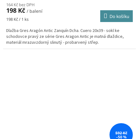
164 Kč bez DPH
198 Kč
/ balení
Do košíku
Měrná
198 Kč / 1 ks
cena:
Dlažba Gres Aragón Antic Zanquín Dcha. Cuero 20x39 - sokl ke
schodovce pravý ze série Gres Aragon Antic je matná dlaždice,
materiál mrazuvzdorný slinutý - probarvený střep.
592 Kč
–50 %