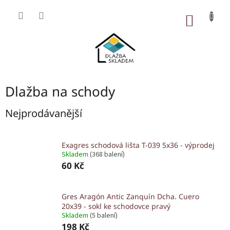
Přejít
na
NÁKUP
obsah
KOŠÍK
Dlažba na schody
Nejprodávanější
Exagres schodová lišta T-039 5x36 - výprodej
Skladem
(368 balení)
60 Kč
Gres Aragón Antic Zanquín Dcha. Cuero
20x39 - sokl ke schodovce pravý
Skladem
(5 balení)
198 Kč