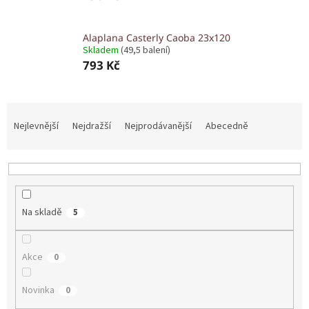
Alaplana Casterly Caoba 23x120
Skladem
(49,5 balení)
793 Kč
Ř
a
Nejlevnější
Nejdražší
Nejprodávanější
Abecedně
z
e
n
í
p
Na skladě
5
r
o
d
Akce
0
u
k
t
Novinka
0
ů