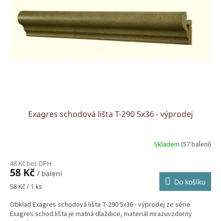
Exagres schodová lišta T-290 5x36 - výprodej
Skladem
(57 balení)
48 Kč bez DPH
58 Kč
/ balení
Do košíku
Měrná
58 Kč / 1 ks
cena:
Obklad Exagres schodová lišta T-290 5x36 - výprodej ze série
Exagres schod.lišta je matná dlaždice, materiál mrazuvzdorný