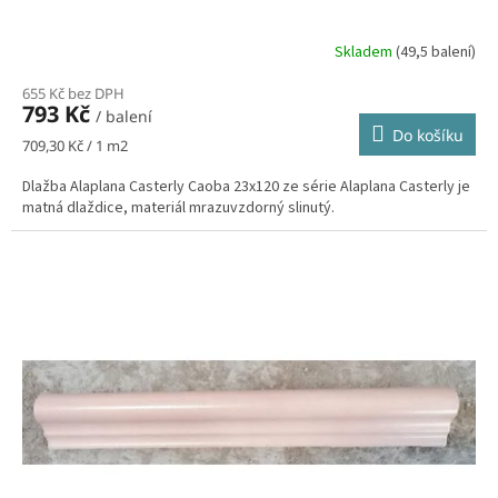
Skladem
(49,5 balení)
655 Kč bez DPH
793 Kč
/ balení
Do košíku
Měrná
709,30 Kč / 1 m2
cena:
Dlažba Alaplana Casterly Caoba 23x120 ze série Alaplana Casterly je
matná dlaždice, materiál mrazuvzdorný slinutý.