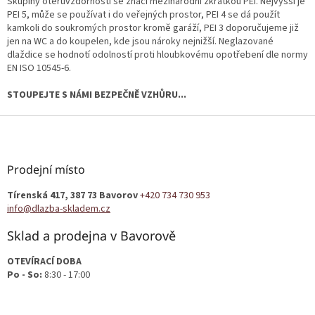
Skupiny otěruvzdornosti se značí mezinárodní zkratkou PEI. Nejvyšší je
PEI 5, může se používat i do veřejných prostor, PEI 4 se dá použít
kamkoli do soukromých prostor kromě garáží, PEI 3 doporučujeme již
jen na WC a do koupelen, kde jsou nároky nejnižší. Neglazované
dlaždice se hodnotí odolností proti hloubkovému opotřebení dle normy
EN ISO 10545-6.
STOUPEJTE S NÁMI BEZPEČNĚ VZHŮRU...
Z
á
p
a
Prodejní místo
t
Tírenská 417, 387 73 Bavorov
+420 734 730 953
í
info@dlazba-skladem.cz
Sklad a prodejna v Bavorově
OTEVÍRACÍ DOBA
Po - So:
8:30 - 17:00