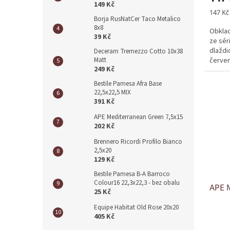
149 Kč
Měrná
147 Kč 
Borja RusNatCer Taco Metalico
cena:
8x8
Obkla
39 Kč
ze sér
dlaždi
Deceram Tremezzo Cotto 10x38
červen
Matt
249 Kč
Bestile Pamesa Afra Base
22,5x22,5 MIX
391 Kč
APE Mediterranean Green 7,5x15
202 Kč
Brennero Ricordi Profilo Bianco
2,5x20
129 Kč
Bestile Pamesa B-A Barroco
Colour16 22,3x22,3 - bez obalu
APE 
25 Kč
Equipe Habitat Old Rose 20x20
405 Kč