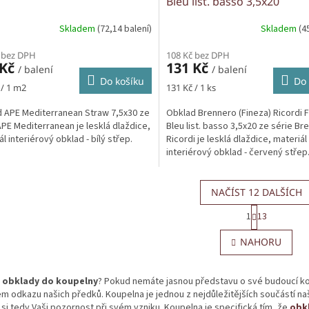
Bleu list. basso 3,5x20
Skladem
(72,14 balení)
Skladem
(4
 bez DPH
108 Kč bez DPH
 Kč
131 Kč
/ balení
/ balení
Do košíku
Do 
Měrná
 / 1 m2
131 Kč / 1 ks
cena:
 APE Mediterranean Straw 7,5x30 ze
Obklad Brennero (Fineza) Ricordi 
APE Mediterranean je lesklá dlaždice,
Bleu list. basso 3,5x20 ze série Br
l interiérový obklad - bílý střep.
Ricordi je lesklá dlaždice, materiál
interiérový obklad - červený střep
NAČÍST 12 DALŠÍCH
S
1
13
t
O
r
v
NAHORU
á
l
n
á
k
d
o
obklady do koupelny
? Pokud nemáte jasnou představu o své budoucí ko
a
v
 odkazu našich předků. Koupelna je jednou z nejdůležitějších součástí naš
c
á
 si tedy Vaši pozornost při svém vzniku. Koupelna je specifická tím, že
obk