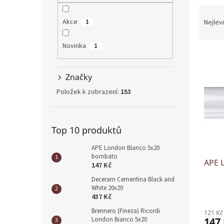
n
Ř
e
a
Akce
1
l
Nejlev
z
e
Novinka
1
V
n
ý
í
p
p
Značky
i
r
Položek k zobrazení:
153
s
o
p
d
r
u
Top 10 produktů
o
k
d
t
APE London Blanco 5x20
u
ů
bombato
APE 
k
147 Kč
t
Deceram Cementina Black and
ů
White 20x20
437 Kč
Brennero (Fineza) Ricordi
121 Kč
147
London Bianco 5x20