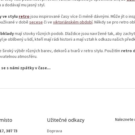
í
n
 a dodávají mu jasný styl.
p
í
r
 ve stylu
retro
jsou inspirované časy více či méně dávnými. Může jít o inspi
v
oužívané v době
secese
či ve
viktoriánském období
. Někdy se pro retro ob
k
y
obklady
mají stovky různých podob. Dlaždice jsou navržené tak, aby zachyti
v
l je oblíbený u lidí, kteří mají rádi historii a mají vztah k odkazu našich před
ý
p
 široký výběr různých barev, dekorů a tvarů v retro stylu. Použitím
retro 
i
vatelnou atmosféru.
s
u
 se s námi zpátky v čase...
 místo
Užitečné odkazy
Naleznete 
17, 387 73
Doprava