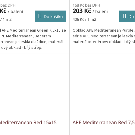
 bez DPH
168 Kč bez DPH
 Kč
203 Kč
/ balení
/ balení
Do košíku
Do 
Měrná
 / 1 m2
406 Kč / 1 m2
cena:
 APE Mediterranean Green 7,5x15 ze
Obklad APE Mediterranean Purple 
APE Mediterranean, Deceram
série APE Mediterranean je lesklá 
rranean je lesklá dlaždice, materiál
materiál interiérový obklad - bílý s
rový obklad - bílý střep.
Mediterranean Red 15x15
APE Mediterranean Red 7,