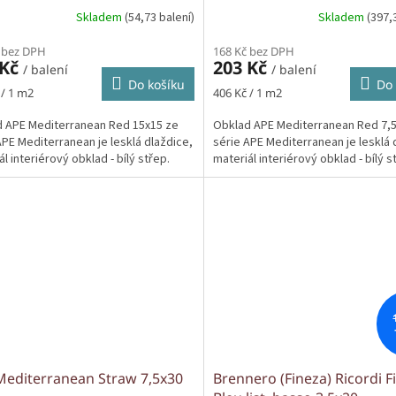
Skladem
(54,73 balení)
Skladem
(397,
 bez DPH
168 Kč bez DPH
 Kč
203 Kč
/ balení
/ balení
Do košíku
Do 
Měrná
 / 1 m2
406 Kč / 1 m2
cena:
 APE Mediterranean Red 15x15 ze
Obklad APE Mediterranean Red 7,
APE Mediterranean je lesklá dlaždice,
série APE Mediterranean je lesklá 
l interiérový obklad - bílý střep.
materiál interiérový obklad - bílý s
Mediterranean Straw 7,5x30
Brennero (Fineza) Ricordi F