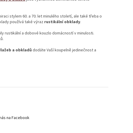
raci stylem 60. a 70. let minulého století, ale také třeba o
klady používá také výraz
rustikální obklady
.
ly rustikální a dobové kouzlo domácností v minulosti.
ků.
dlažeb a obkladů
dodáte Vaší koupelně jedinečnost a
nás na Facebook