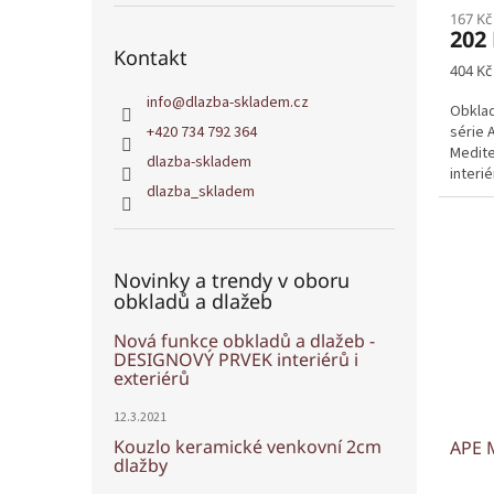
167 Kč
202
Kontakt
Měrná
404 Kč
cena:
info
@
dlazba-skladem.cz
Obklad
+420 734 792 364
série 
Medite
dlazba-skladem
interié
dlazba_skladem
Novinky a trendy v oboru
obkladů a dlažeb
Nová funkce obkladů a dlažeb -
DESIGNOVÝ PRVEK interiérů i
exteriérů
12.3.2021
Kouzlo keramické venkovní 2cm
APE 
dlažby