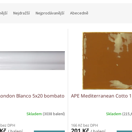
nější
Nejdražší
Nejprodávanější
Abecedně
London Blanco 5x20 bombato
APE Mediterranean Cotto 
Skladem
(3038 balení)
Skladem
(215,
 bez DPH
166 Kč bez DPH
 Kč
201 Kč
/ balení
/ balení