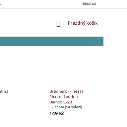
AJŮ
Přihlášení
NÁKUPNÍ
Prázdný košík
KOŠÍK
tina
Brennero (Fineza)
e
Ricordi London
Bianco 5x20
Skladem
(94 balení)
149 Kč