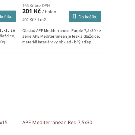
166 Kč bez DPH
201 Kč
/ balení
košíku
Do košíku
Měrná
402 Kč / 1 m2
cena:
15x15 ze
Obklad APE Mediterranean Purple 7,5x30 ze
dlaždice,
série APE Mediterranean je lesklá dlaždice,
třep.
materiál interiérový obklad - bílý střep.
5x15
APE Mediterranean Red 7,5x30