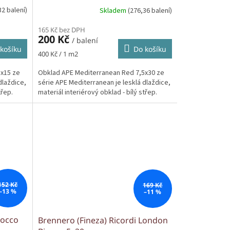
32 balení)
Skladem
(276,36 balení)
165 Kč bez DPH
200 Kč
/ balení
košíku
Do košíku
Měrná
400 Kč / 1 m2
cena:
5x15 ze
Obklad APE Mediterranean Red 7,5x30 ze
dlaždice,
série APE Mediterranean je lesklá dlaždice,
třep.
materiál interiérový obklad - bílý střep.
152 Kč
169 Kč
–13 %
–11 %
iocco
Brennero (Fineza) Ricordi London