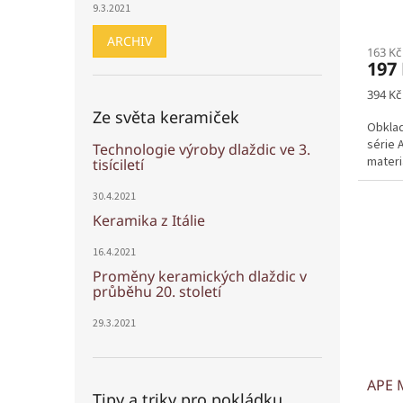
9.3.2021
ARCHIV
163 Kč
197
Měrná
394 Kč
cena:
Ze světa keramiček
Obklad
série 
Technologie výroby dlaždic ve 3.
materiá
tisíciletí
30.4.2021
Keramika z Itálie
16.4.2021
Proměny keramických dlaždic v
průběhu 20. století
29.3.2021
APE 
Tipy a triky pro pokládku