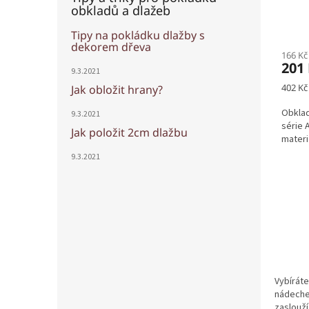
obkladů a dlažeb
Tipy na pokládku dlažby s
dekorem dřeva
166 Kč
201
9.3.2021
Měrná
402 Kč
Jak obložit hrany?
cena:
Obklad
9.3.2021
série 
Jak položit 2cm dlažbu
materiá
9.3.2021
Vybíráte
nádechem
zaslouží