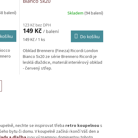
Bianco 5x20
58 balení)
Skladem
(94 balení)
123 Kč bez DPH
149 Kč
/ balení
košíku
Do košíku
Měrná
149 Kč / 1 ks
cena:
Fiocco
Obklad Brennero (Fineza) Ricordi London
ennero
Bianco 5x20 ze série Brennero Ricordi je
lesklá dlaždice, materiál interiérový obklad
.
- červený střep.
upelně, nechte se inspirovat třeba
retro koupelnou
s
eho bytu či domu. V koupelně začíná i končí Váš den a
lady a dlažba
jsou významnou dominantou tohoto