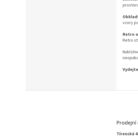
prostoru
Obklady
vzory p
Retro 
Retro sty
Nabízíme
neopako
Vydejte
Z
á
p
a
t
Prodejní
í
Tírenská 4