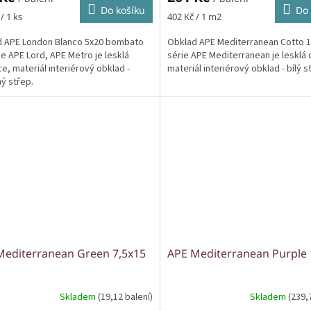
Do košíku
Do 
Měrná
/ 1 ks
402 Kč / 1 m2
cena:
d APE London Blanco 5x20 bombato
Obklad APE Mediterranean Cotto 1
ie APE Lord, APE Metro je lesklá
série APE Mediterranean je lesklá 
ce, materiál interiérový obklad -
materiál interiérový obklad - bílý s
ý střep.
Mediterranean Green 7,5x15
APE Mediterranean Purple
Skladem
(19,12 balení)
Skladem
(239,