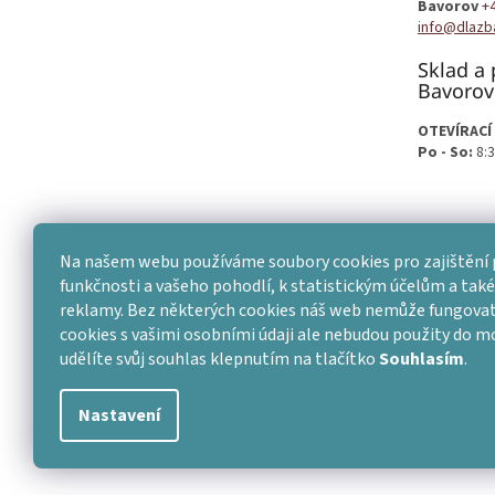
Bavorov
+
info@dlazb
Sklad a 
Bavorov
OTEVÍRACÍ
Po - So:
8:3
Na našem webu používáme soubory cookies pro zajištění 
funkčnosti a vašeho pohodlí, k statistickým účelům a také 
reklamy. Bez některých cookies náš web nemůže fungovat
cookies s vašimi osobními údaji ale nebudou použity do 
udělíte svůj souhlas klepnutím na tlačítko
Souhlasím
.
Nastavení
Copyright 2026
Dlažba skladem
. Všechna práva vyhraze