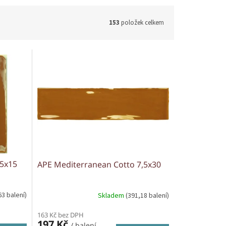
153
položek celkem
15x15
APE Mediterranean Cotto 7,5x30
63 balení)
Skladem
(391,18 balení)
163 Kč bez DPH
197 Kč
/ balení