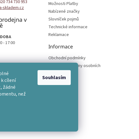
420 734 730 953
Možnosti Platby
a-skladem.cz
Nabízené značky
prodejna v
Slovníček pojmů
ě
Technické informace
Reklamace
 DOBA
0 - 17:00
Informace
Obchodní podmínky
Podmínky ochrany osobních
podmínek
plné
Souhlasím
k cílení
, žádné
momentu, než
na.