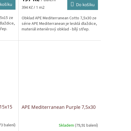
košíku
Do košíku
Měrná
394 Kč / 1 m2
cena:
5x15 ze
Obklad APE Mediterranean Cotto 7,5x30 ze
dlaždice,
série APE Mediterranean je lesklá dlaždice,
třep.
materiál interiérový obklad - bílý střep.
 15x15
APE Mediterranean Purple 7,5x30
73 balení)
Skladem
(79,91 balení)