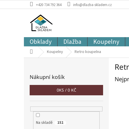
Přejít
+420 734 792 364
info@dlazba-skladem.cz
na
obsah
Obklady
Dlažba
Koupelny
Domů
Koupelny
Retro koupelna
P
Ret
o
s
Nákupní košík
Nejpr
t
r
0
KS /
0 KČ
a
n
n
í
p
Na skladě
a
152