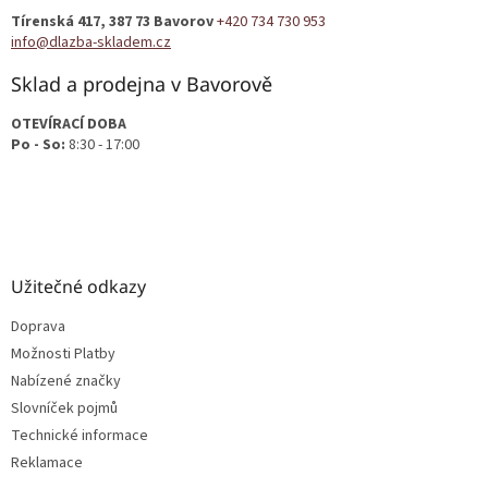
t
Tírenská 417, 387 73 Bavorov
+420 734 730 953
í
info@dlazba-skladem.cz
Sklad a prodejna v Bavorově
OTEVÍRACÍ DOBA
Po - So:
8:30 - 17:00
Užitečné odkazy
Doprava
Možnosti Platby
Nabízené značky
Slovníček pojmů
Technické informace
Reklamace