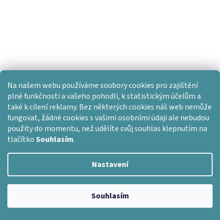
Na našem webu používáme soubory cookies pro zajištění
plné funkčnosti a vašeho pohodlí, k statistickým účelům a
také k cílení reklamy. Bez některých cookies náš web nemůže
fungovat, žádné cookies s vašimi osobními údaji ale nebudou
použity do momentu, než udělíte svůj souhlas klepnutím na
tlačítko
Souhlasím
.
Nastavení
Vytvořil Shoptet
Copyright 2026
Dlažba skladem
. Všechna práva vyhrazena.
Souhlasím