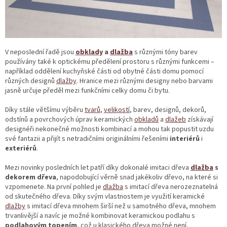
V neposlední řadě jsou
obklady
a
dlažba
s různými tóny barev
používány také k optickému předělení prostoru s různými funkcemi –
například oddělení kuchyňské části od obytné části domu pomocí
různých designů
dlažby
. Hranice mezi různými designy nebo barvami
jasně určuje předěl mezi funkčními celky domu či bytu.
Díky stále většímu výběru
tvarů
,
velikostí
, barev, designů, dekorů,
odstínů a povrchových úprav keramických
obkladů
a
dlažeb
získávají
designéři nekonečné možnosti kombinací a mohou tak popustit uzdu
své fantazii a přijít s netradičními originálními řešeními
interiérů
i
exteriérů
.
Mezi novinky posledních let patří díky dokonalé imitaci dřeva
dlažba
s
dekorem dřeva
, napodobující věrně snad jakékoliv dřevo, na které si
vzpomenete. Na první pohled je
dlažba
s imitací dřeva nerozeznatelná
od skutečného dřeva. Díky svým vlastnostem je využití keramické
dlažby
s imitací dřeva mnohem širší než u samotného dřeva, mnohem
trvanlivější a navíc je možné kombinovat keramickou podlahu s
podlahovým topením
, což u klasického dřeva možné není.