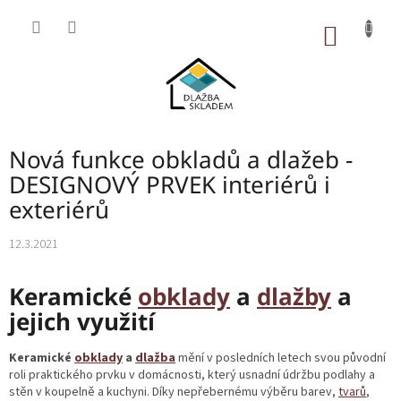
Přejít
na
NÁKUP
obsah
KOŠÍK
Nová funkce obkladů a dlažeb -
DESIGNOVÝ PRVEK interiérů i
exteriérů
12.3.2021
Keramické
obklady
a
dlažby
a
jejich využití
Keramické
obklady
a
dlažba
mění v posledních letech svou původní
roli praktického prvku v domácnosti, který usnadní údržbu podlahy a
stěn v koupelně a kuchyni. Díky nepřebernému výběru barev,
tvarů
,