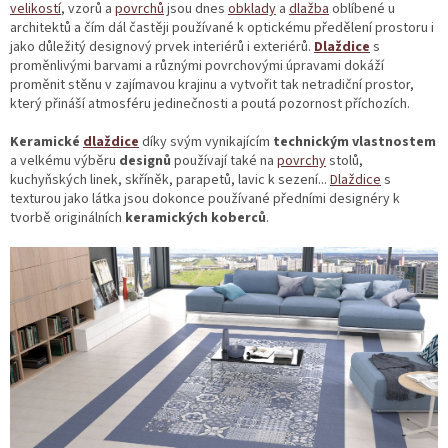
velikostí
, vzorů a
povrchů
jsou dnes
obklady
a
dlažba
oblíbené u
architektů a čím dál častěji používané k optickému předělení prostoru i
jako důležitý designový prvek interiérů i exteriérů.
Dlaždice
s
proměnlivými barvami a různými povrchovými úpravami dokáží
proměnit stěnu v zajímavou krajinu a vytvořit tak netradiční prostor,
který přináší atmosféru jedinečnosti a poutá pozornost příchozích.
Keramické
dlaždice
díky svým vynikajícím
technickým
vlastnostem
a velkému výběru
designů
používají také na
povrchy
stolů,
kuchyňských linek, skříněk, parapetů, lavic k sezení...
Dlaždice
s
texturou jako látka jsou dokonce používané předními designéry k
tvorbě originálních
keramických
koberců
.