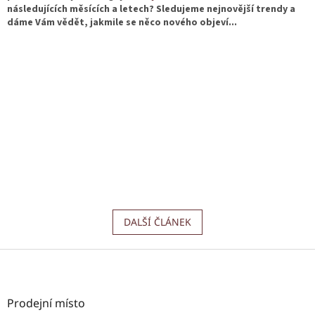
následujících měsících a letech? Sledujeme nejnovější trendy a
dáme Vám vědět, jakmile se něco nového objeví...
DALŠÍ ČLÁNEK
Z
á
p
a
Prodejní místo