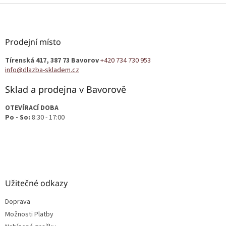
Z
á
p
a
Prodejní místo
t
Tírenská 417, 387 73 Bavorov
+420 734 730 953
í
info@dlazba-skladem.cz
Sklad a prodejna v Bavorově
OTEVÍRACÍ DOBA
Po - So:
8:30 - 17:00
Užitečné odkazy
Doprava
Možnosti Platby