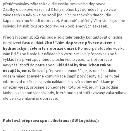
přeúčtovávány zákazníkovi dle ceníku smluvního dopravce.
Zásilky o celkové váze nad 3 tuny mohou být doručovány ve více
závozech / v několika po sobě jdoucích pracovních dnech (dle
kapacitních možností dopravce). V případě potřeby Vám rádi zajistíme
individuální nabídku pro dopravu velkoobjemových zakázek.
Před závozem zboží Vás bude řidič telefonicky kontaktovat ohledně
domluvení času dodání.
Zboží Vám dopravce přiveze autem s
hydraulickým čelem (viz.obrázek níže).
Pomocí paletového vozíku
Vám řidič zboží vyloží z nákladního vozu. Smluvní přepravce zboží
vykládá na první zpevněnou plochu vedle vozu, tzn. přepravce
nevynáší zboží do patra apod.
Skládání hydraulickou rukou
nezajišťujeme.
Smluvní přepravce neumožňuje jezdit nákladním
vozem mimo zpevněné komunikace (např. polní cesty aj.). Je nutné
informovat o zákazu vjezdu nákladních vozů a zóny měst kam je
omezen vjezd, prosíme zohledněte i toto při výběru místa dodání.
Mohou vzniknout vícenáklady, které budou přeúčtovávány zákazníkovi
dle ceníku smluvního dopravce.
Paletová přeprava spol. Jihotrans (GW Logistics):