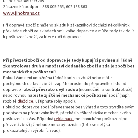
Dispečink: 389 009 265
Zákaznická podpora: 389 009 265, 602 188 863
www.jihotrans.cz
Při dopravě zboží z našeho skladu k zákazníkovi dochází několikrát k
překládce zboží ve skladech smluvního dopravce a může tedy tak dojít
k poškození zboží, za které ručí dopravce.
Při převzetí zboží od dopravce je tedy kupující povinen si řádně
zkontrolovat druh a množství dodaného zboží a zda je zboží bez
mechanického poškození!
Pokud Vám není umožněna řádná kontrola zboží nebo máte
pochybnosti o stavu zboží - zapište prosím do přepravního listu od
dopravce -
zboží převzato s výhradou
(neumožněna kontrola zboží)
nebo rovnou
napište zjištěné
mechanické poškození
zboží (např.
rozbité
dlaždice
, uštípnuté rohy apod.).
Pokud od dopravce zboží převezmete bez výhrad a toto stvrdíte svým
podpisem na přepravním listě, přechází veškerá rizika mechanického
poškození na Vás. Případná
reklamace
mechanického poškození po
převzetí zboží již nebude moci být uznána (toto se netýká
prokazatelných výrobních vad).