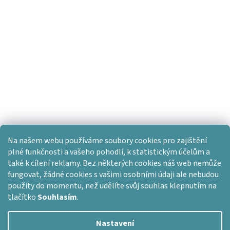
Na našem webu používáme soubory cookies pro zajištění
plné funkčnosti a vašeho pohodlí, k statistickým účelům a
také k cílení reklamy. Bez některých cookies náš web nemůže
fungovat, žádné cookies s vašimi osobními údaji ale nebudou
použity do momentu, než udělíte svůj souhlas klepnutím na
tlačítko
Souhlasím
.
Nastavení
Vytvořil Shoptet