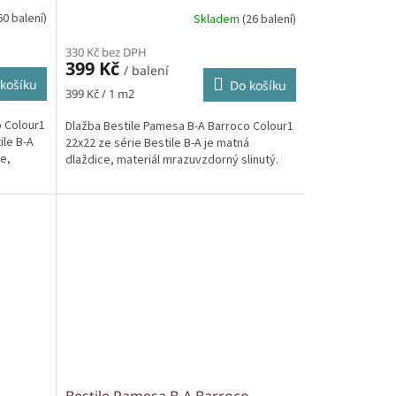
60 balení)
Skladem
(26 balení)
330 Kč bez DPH
399 Kč
/ balení
košíku
Do košíku
Měrná
399 Kč / 1 m2
cena:
o Colour1
Dlažba Bestile Pamesa B-A Barroco Colour1
ile B-A
22x22 ze série Bestile B-A je matná
ce,
dlaždice, materiál mrazuvzdorný slinutý.
o
Bestile Pamesa B-A Barroco