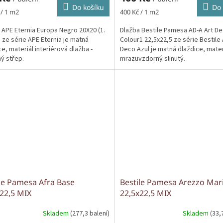
Do košíku
Do 
Měrná
 / 1 m2
400 Kč / 1 m2
cena:
 APE Eternia Europa Negro 20X20 (1.
Dlažba Bestile Pamesa AD-A Art De
) ze série APE Eternia je matná
Colour1 22,5x22,5 ze série Bestile
ce, materiál interiérová dlažba -
Deco Azul je matná dlaždice, mater
ý střep.
mrazuvzdorný slinutý.
le Pamesa Afra Base
Bestile Pamesa Arezzo Mar
22,5 MIX
22,5x22,5 MIX
Skladem
(277,3 balení)
Skladem
(33,