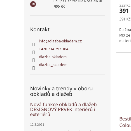
Equipe Habitat Old Rose 20x20
323 Kč
405 Kč
391
Měrná
391 Kč
cena:
Kontakt
Dlažba
MIX ze
materi
info
@
dlazba-skladem.cz
+420 734 792 364
dlazba-skladem
dlazba_skladem
Novinky a trendy v oboru
obkladů a dlažeb
Nová funkce obkladů a dlažeb -
DESIGNOVÝ PRVEK interiérů i
exteriérů
Besti
Colou
12.3.2021