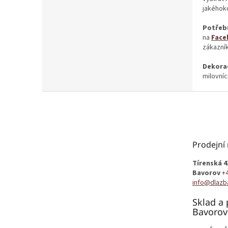
jakéhoko
Potřebu
na
Face
zákazník
Dekorač
milovníc
Z
á
p
a
t
Prodejní
í
Tírenská 4
Bavorov
+
info@dlazb
Sklad a 
Bavorov