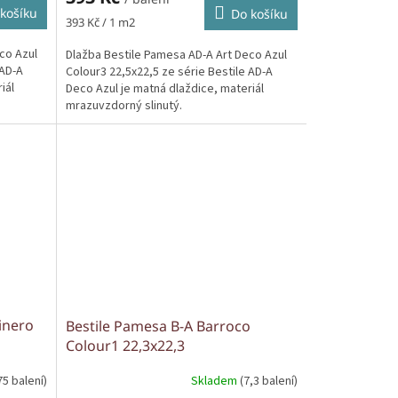
košíku
Do košíku
Měrná
393 Kč / 1 m2
cena:
co Azul
Dlažba Bestile Pamesa AD-A Art Deco Azul
 AD-A
Colour3 22,5x22,5 ze série Bestile AD-A
iál
Deco Azul je matná dlaždice, materiál
mrazuvzdorný slinutý.
inero
Bestile Pamesa B-A Barroco
Colour1 22,3x22,3
75 balení)
Skladem
(7,3 balení)