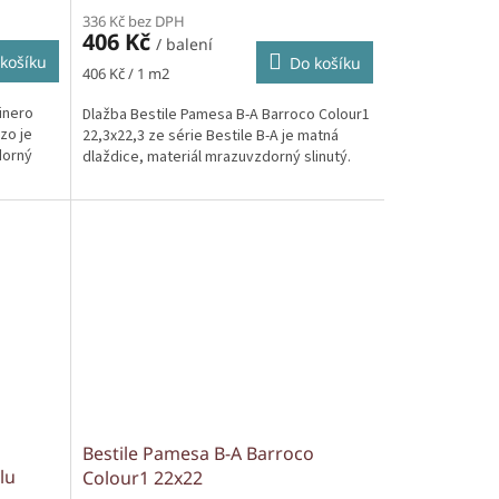
336 Kč bez DPH
406 Kč
/ balení
košíku
Do košíku
Měrná
406 Kč / 1 m2
cena:
inero
Dlažba Bestile Pamesa B-A Barroco Colour1
zo je
22,3x22,3 ze série Bestile B-A je matná
dorný
dlaždice, materiál mrazuvzdorný slinutý.
o
Bestile Pamesa B-A Barroco
lu
Colour1 22x22