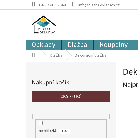
Přejít
+420 734 792 364
info@dlazba-skladem.cz
na
obsah
Obklady
Dlažba
Koupelny
Domů
Dlažba
Dekorační dlažba
P
Dek
o
s
Nákupní košík
Nejpr
t
r
0
KS /
0 KČ
a
n
n
í
p
Na skladě
a
187