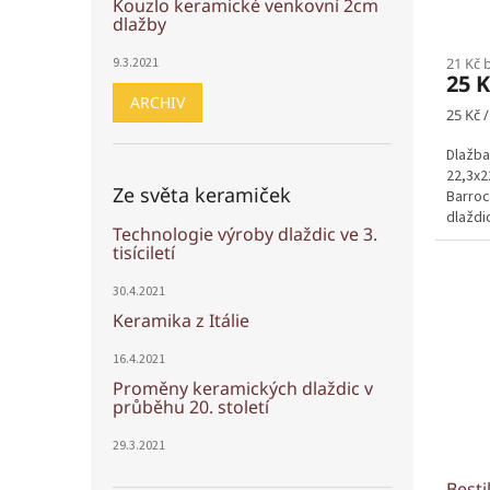
Kouzlo keramické venkovní 2cm
dlažby
9.3.2021
21 Kč 
25 
ARCHIV
Měrná
25 Kč /
cena:
Dlažba
22,3x2
Ze světa keramiček
Barroc
dlaždi
Technologie výroby dlaždic ve 3.
tisíciletí
30.4.2021
Keramika z Itálie
16.4.2021
Proměny keramických dlaždic v
průběhu 20. století
29.3.2021
Besti