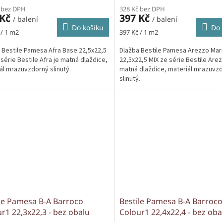
 bez DPH
328 Kč bez DPH
 Kč
397 Kč
/ balení
/ balení
Do košíku
Do 
Měrná
 / 1 m2
397 Kč / 1 m2
cena:
 Bestile Pamesa Afra Base 22,5x22,5
Dlažba Bestile Pamesa Arezzo Mar
 série Bestile Afra je matná dlaždice,
22,5x22,5 MIX ze série Bestile Arez
ál mrazuvzdorný slinutý.
matná dlaždice, materiál mrazuvz
slinutý.
le Pamesa B-A Barroco
Bestile Pamesa B-A Barroc
r1 22,3x22,3 - bez obalu
Colour1 22,4x22,4 - bez oba