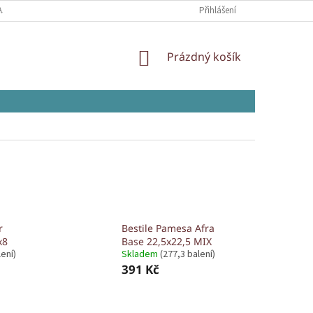
AJŮ
Přihlášení
NÁKUPNÍ
Prázdný košík
KOŠÍK
r
Bestile Pamesa Afra
x8
Base 22,5x22,5 MIX
ení)
Skladem
(277,3 balení)
391 Kč