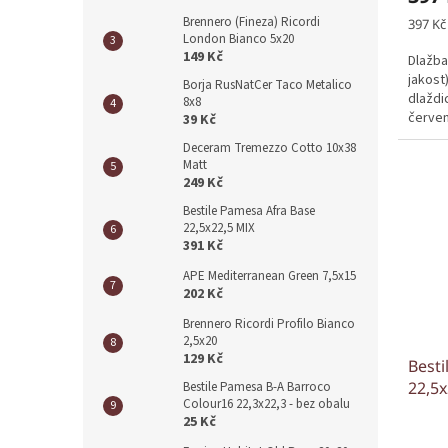
Brennero (Fineza) Ricordi
Měrná
397 Kč
London Bianco 5x20
cena:
149 Kč
Dlažba
jakost
Borja RusNatCer Taco Metalico
dlaždi
8x8
červen
39 Kč
Deceram Tremezzo Cotto 10x38
Matt
249 Kč
Bestile Pamesa Afra Base
22,5x22,5 MIX
391 Kč
APE Mediterranean Green 7,5x15
202 Kč
Brennero Ricordi Profilo Bianco
2,5x20
129 Kč
Besti
22,5x
Bestile Pamesa B-A Barroco
Colour16 22,3x22,3 - bez obalu
25 Kč