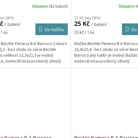
Skladem
(62 balení)
Skladem
(
bez DPH
21 Kč bez DPH
Kč
25 Kč
/ balení
/ balení
Do košíku
Do 
Měrná
 1 ks
25 Kč / 1 ks
cena:
 Bestile Pamesa B-A Barroco Colour1
Dlažba Bestile Pamesa B-A Barroc
2,3 - bez obalu ze série Bestile
22,4x22,4 - bez obalu ze série Best
o velikost 22,3x22,3 je matná
Barroco jiný kalibr je matná dlaždi
ce, materiál mrazuvzdorný slinutý.
materiál mrazuvzdorný slinutý.
le Pamesa B-A Barroco
Bestile Pamesa B-A Barroc