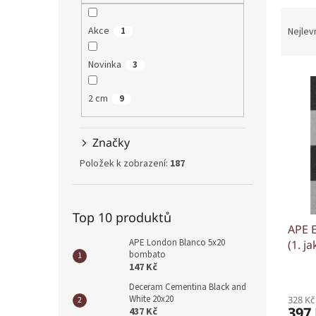
n
Ř
e
a
Akce
1
l
Nejlev
z
e
Novinka
3
V
n
ý
í
2 cm
9
p
p
i
r
s
o
Značky
p
d
Položek k zobrazení:
187
r
u
o
k
d
t
u
ů
Top 10 produktů
APE 
k
APE London Blanco 5x20
(1. ja
t
bombato
ů
147 Kč
Deceram Cementina Black and
White 20x20
328 Kč
397
437 Kč