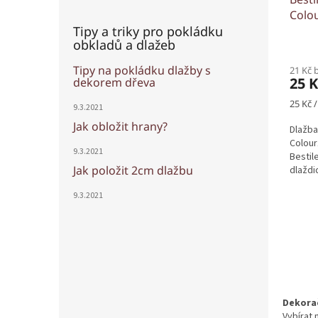
Colou
Tipy a triky pro pokládku
obkladů a dlažeb
Tipy na pokládku dlažby s
21 Kč 
25 
dekorem dřeva
Měrná
25 Kč /
9.3.2021
cena:
Jak obložit hrany?
Dlažba
Colour
9.3.2021
Bestil
Jak položit 2cm dlažbu
dlaždi
9.3.2021
Dekora
Vybírat