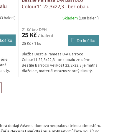
alu
Colour11 22,3x22,3 - bez obalu
33 balení)
Skladem
(108 balení)
21 Kč bez DPH
25 Kč
/ balení
košíku
Do košíku
Měrná
25 Kč / 1 ks
cena:
o
Dlažba Bestile Pamesa B-A Barroco
série
Colour11 22,3x22,3 - bez obalu ze série
atná
Bestile Barroco velikost 22,3x22,3 je matná
inutý.
dlaždice, materiál mrazuvzdorný slinutý.
 která dodají Vašemu domovu neopakovatelnou atmosféru.
ční a dekorativní dlažbu a obklady
můžete použít do