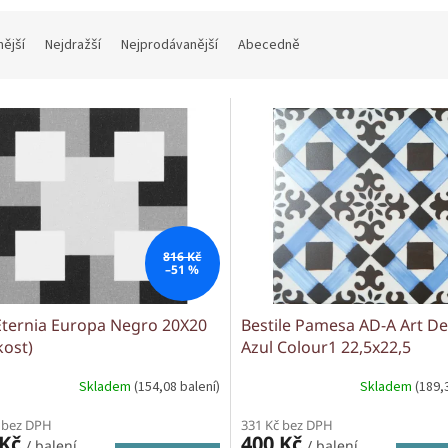
nější
Nejdražší
Nejprodávanější
Abecedně
816 Kč
–51 %
Eternia Europa Negro 20X20
Bestile Pamesa AD-A Art D
kost)
Azul Colour1 22,5x22,5
Skladem
(154,08 balení)
Skladem
(189,
 bez DPH
331 Kč bez DPH
 Kč
400 Kč
/ balení
/ balení