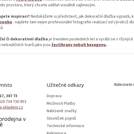
c
á
liv prostoru, který chcete udělat vizuálně zajímavým.
í
n
p
í
jete inspiraci?
Nedokážete si představit, jak dekorační dlažba vypadá, k
r
booku
- najdete tam nejen profesionální fotografie realizací od výrobců d
v
ů.
k
y
ní či dekorativní dlažba
je trendem posledních let a vyrábí se v různých t
v
i netradičních tvarů jako jsou
šestihrany neboli hexagony.
..
ý
p
i
s
u
 místo
Užitečné odkazy
Naleznete 
17, 387 73
Doprava
420 734 730 953
Možnosti Platby
a-skladem.cz
Nabízené značky
prodejna v
Slovníček pojmů
ě
Technické informace
Reklamace