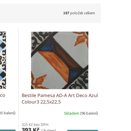
187
položek celkem
eco
Bestile Pamesa AD-A Art Deco Azul
Colour3 22,5x22,5
35 balení)
Skladem
(96 balení)
325 Kč bez DPH
393 Kč
/ balení