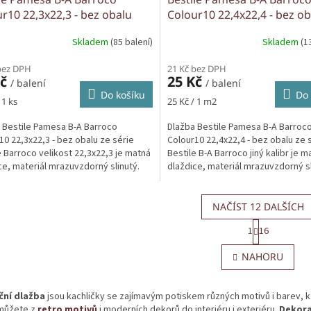
r10 22,3x22,3 - bez obalu
Colour10 22,4x22,4 - bez ob
Skladem
(85 balení)
Skladem
(1
bez DPH
21 Kč bez DPH
Kč
25 Kč
/ balení
/ balení
Do košíku
Do 
Měrná
 1 ks
25 Kč / 1 m2
cena:
 Bestile Pamesa B-A Barroco
Dlažba Bestile Pamesa B-A Barroc
10 22,3x22,3 - bez obalu ze série
Colour10 22,4x22,4 - bez obalu ze 
e Barroco velikost 22,3x22,3 je matná
Bestile B-A Barroco jiný kalibr je m
ce, materiál mrazuvzdorný slinutý.
dlaždice, materiál mrazuvzdorný sl
NAČÍST 12 DALŠÍCH
S
1
16
t
O
r
v
NAHORU
á
l
n
á
k
d
o
ční dlažba
jsou kachličky se zajímavým potiskem různých motivů i barev,
a
v
 můžete z
retro motivů
i moderních dekorů do interiéru i exteriéru.
Dekora