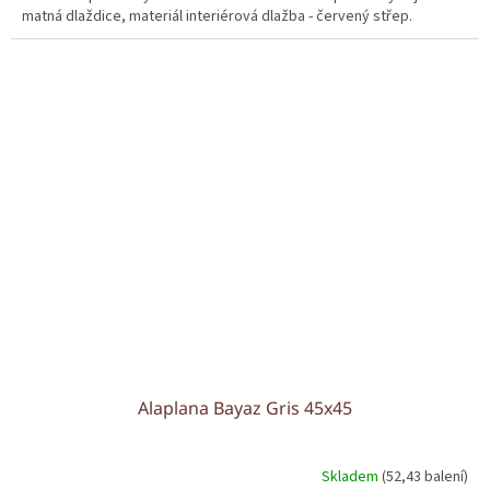
matná dlaždice, materiál interiérová dlažba - červený střep.
Alaplana Bayaz Gris 45x45
Skladem
(52,43 balení)