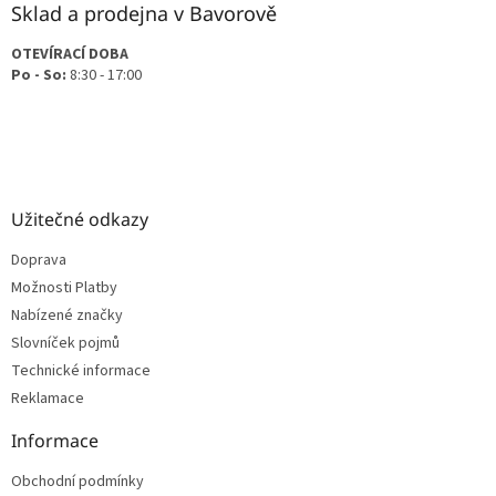
Sklad a prodejna v Bavorově
OTEVÍRACÍ DOBA
Po - So:
8:30 - 17:00
Užitečné odkazy
Doprava
Možnosti Platby
Nabízené značky
Slovníček pojmů
Technické informace
Reklamace
Informace
Obchodní podmínky