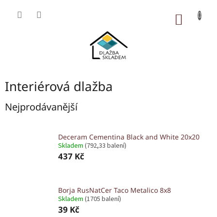
Přejít
na
NÁKUP
obsah
KOŠÍK
Interiérová dlažba
Nejprodávanější
Deceram Cementina Black and White 20x20
Skladem
(792,33 balení)
437 Kč
Borja RusNatCer Taco Metalico 8x8
Skladem
(1705 balení)
39 Kč