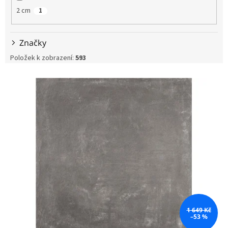
2 cm
1
Značky
Položek k zobrazení:
593
V
ý
p
i
s
p
r
o
d
u
k
t
ů
1 649 Kč
–53 %