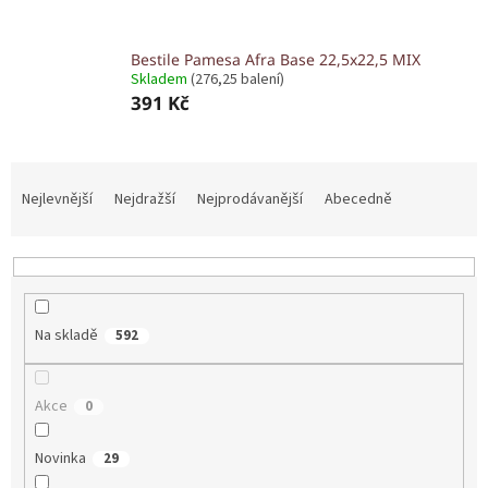
Bestile Pamesa Afra Base 22,5x22,5 MIX
Skladem
(276,25 balení)
391 Kč
Ř
a
Nejlevnější
Nejdražší
Nejprodávanější
Abecedně
z
e
n
í
p
Na skladě
592
r
o
d
Akce
0
u
k
t
Novinka
29
ů