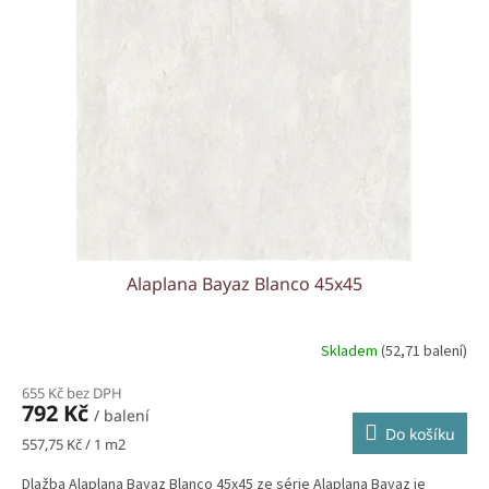
Alaplana Bayaz Blanco 45x45
Skladem
(52,71 balení)
655 Kč bez DPH
792 Kč
/ balení
Do košíku
Měrná
557,75 Kč / 1 m2
cena:
Dlažba Alaplana Bayaz Blanco 45x45 ze série Alaplana Bayaz je