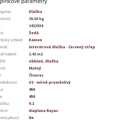
plňkové parametry
egorie
:
Dlažba
tnost
:
26.56 kg
:
2422038
va
:
Šedá
etický vzhled
:
Kámen
riál
:
Interiérová dlažba - červený střep
ah balení
:
1.42 m2
ití
:
obklad
,
dlažba
rch
:
Matný
r
:
Čtverec
měnlivost
:
V2 - mírně proměnlivý
ka
:
450
a
:
450
ušťka
:
9.1
ekce
:
Alaplana Bayaz
žená jakost
:
Ne