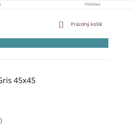
AJŮ
Přihlášení
NÁKUPNÍ
Prázdný košík
KOŠÍK
Gris 45x45
)