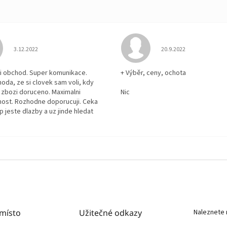
Hodnocení obchodu je 5 z 5 hvězdiček.
Hodnocení obchodu je
3.12.2022
20.9.2022
i obchod. Super komunikace.
+ Výběr, ceny, ochota
hoda, ze si clovek sam voli, kdy
zbozi doruceno. Maximalni
Nic
ost. Rozhodne doporucuji. Ceka
p jeste dlazby a uz jinde hledat
 místo
Užitečné odkazy
Naleznete 