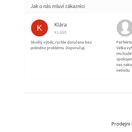
Klára
K
Hodnocení obchodu je 5 z 5 hvězdiček.
9.1.2023
Skvělý výběr, rychle doručeno bez
Perfektn
jediného problému. Doporučuji.
Velka vy
mu bude 
spokojen
nas naku
nebudu
Z
á
p
a
t
Prodejní
í