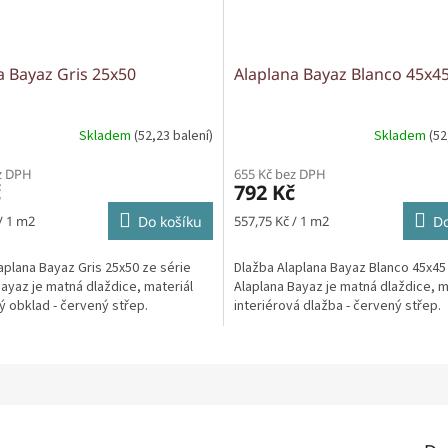
a Bayaz Gris 25x50
Alaplana Bayaz Blanco 45x4
Skladem
(52,23 balení)
Skladem
(52
z DPH
655 Kč bez DPH
č
792 Kč
Měrná
/ 1 m2
Do košíku
557,75 Kč / 1 m2
Do
cena:
aplana Bayaz Gris 25x50 ze série
Dlažba Alaplana Bayaz Blanco 45x45
ayaz je matná dlaždice, materiál
Alaplana Bayaz je matná dlaždice, m
ý obklad - červený střep.
interiérová dlažba - červený střep.