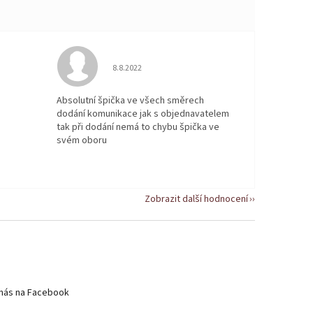
 5 z 5 hvězdiček.
Hodnocení obchodu je 5 z 5 hvězdiček.
8.8.2022
Absolutní špička ve všech směrech
dodání komunikace jak s objednavatelem
tak při dodání nemá to chybu špička ve
svém oboru
Zobrazit další hodnocení
nás na Facebook