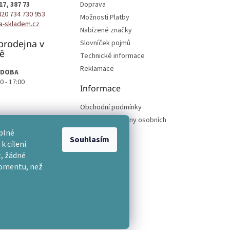
17, 387 73
Doprava
420 734 730 953
Možnosti Platby
a-skladem.cz
Nabízené značky
prodejna v
Slovníček pojmů
ě
Technické informace
Reklamace
 DOBA
0 - 17:00
Informace
Obchodní podmínky
Podmínky ochrany osobních
podmínek
plné
Souhlasím
k cílení
, žádné
momentu, než
na.