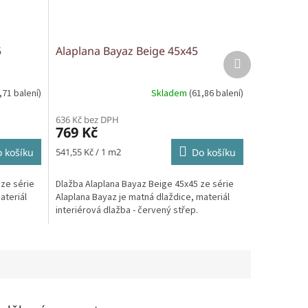
5
Alaplana Bayaz Beige 45x45
Další
produkt
,71 balení)
Skladem
(61,86 balení)
636 Kč bez DPH
769 Kč
Měrná
 košíku
541,55 Kč / 1 m2
Do košíku
cena:
 ze série
Dlažba Alaplana Bayaz Beige 45x45 ze série
ateriál
Alaplana Bayaz je matná dlaždice, materiál
interiérová dlažba - červený střep.