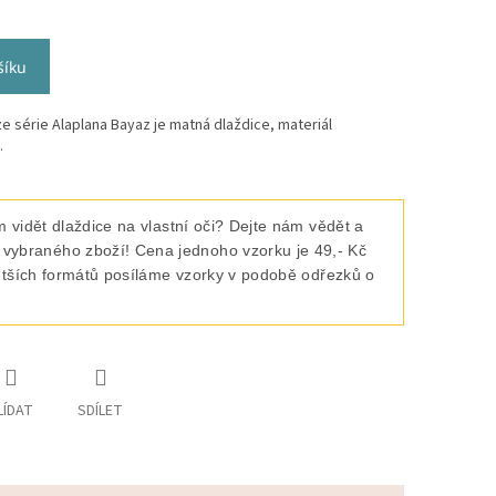
šíku
e série Alaplana Bayaz je matná dlaždice, materiál
.
 vidět dlaždice na vlastní oči? Dejte nám vědět a
raného zboží! Cena jednoho vzorku je 49,- Kč
ětších formátů posíláme vzorky v podobě odřezků o
LÍDAT
SDÍLET