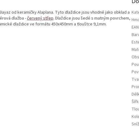
Do
 Bayaz od keramičky Alaplana. Tyto dlaždice jsou vhodné jako obklad a
Kat
iérová dlažba -
červený střep
. Dlaždice jsou šedé s matným povrchem,
Hmo
ramické dlaždice ve formátu 450x450mm a tlouštce 9,1mm.
EAN
Bar
Est
Mate
Obs
Použ
Pov
Tva
Pro
Dél
Šířk
Tlo
Kol
Sní