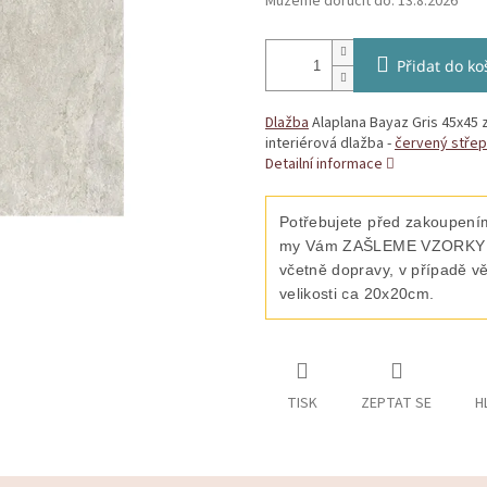
Můžeme doručit do:
13.8.2026
Přidat do ko
Dlažba
Alaplana Bayaz Gris 45x45 z
interiérová dlažba -
červený střep
Detailní informace
Potřebujete před zakoupením
my Vám ZAŠLEME VZORKY vyb
včetně dopravy, v případě v
velikosti ca 20x20cm.
TISK
ZEPTAT SE
H