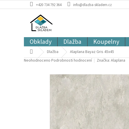
Přejít
+420 734 792 364
info@dlazba-skladem.cz
na
obsah
Obklady
Dlažba
Koupelny
Domů
Dlažba
Alaplana Bayaz Gris 45x45
Průměrné
Neohodnoceno
Podrobnosti hodnocení
Značka:
Alaplana
hodnocení
produktu
je
0,0
z
5
hvězdiček.