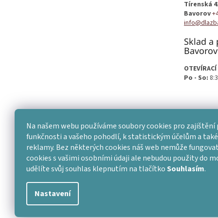
Tírenská 4
Bavorov
+
info@dlazb
Sklad a 
Bavorov
OTEVÍRACÍ
Po - So:
8:3
Na našem webu používáme soubory cookies pro zajištění 
funkčnosti a vašeho pohodlí, k statistickým účelům a také 
reklamy. Bez některých cookies náš web nemůže fungovat
cookies s vašimi osobními údaji ale nebudou použity do 
udělíte svůj souhlas klepnutím na tlačítko
Souhlasím
.
Nastavení
Copyright 2026
Dlažba skladem
. Všechna práva vyhraze