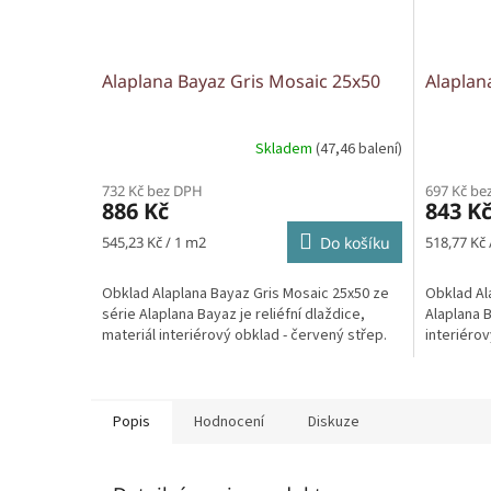
Alaplana Bayaz Gris Mosaic 25x50
Alaplan
Skladem
(47,46 balení)
732 Kč bez DPH
697 Kč be
886 Kč
843 K
Měrná
Měrná
545,23 Kč / 1 m2
Do košíku
518,77 Kč 
cena:
cena:
Obklad Alaplana Bayaz Gris Mosaic 25x50 ze
Obklad Al
série Alaplana Bayaz je reliéfní dlaždice,
Alaplana B
materiál interiérový obklad - červený střep.
interiérov
Popis
Hodnocení
Diskuze