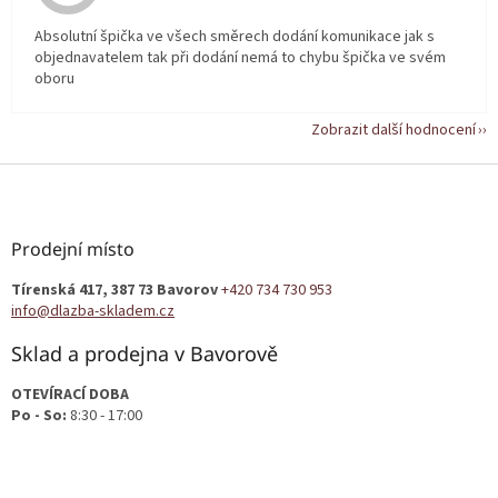
Absolutní špička ve všech směrech dodání komunikace jak s
objednavatelem tak při dodání nemá to chybu špička ve svém
oboru
Zobrazit další hodnocení
Z
á
p
a
Prodejní místo
t
Tírenská 417, 387 73 Bavorov
+420 734 730 953
í
info@dlazba-skladem.cz
Sklad a prodejna v Bavorově
OTEVÍRACÍ DOBA
Po - So:
8:30 - 17:00