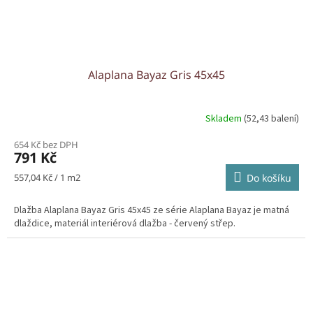
Alaplana Bayaz Gris 45x45
Skladem
(52,43 balení)
654 Kč bez DPH
791 Kč
Měrná
557,04 Kč / 1 m2
Do košíku
cena:
Dlažba Alaplana Bayaz Gris 45x45 ze série Alaplana Bayaz je matná
dlaždice, materiál interiérová dlažba - červený střep.