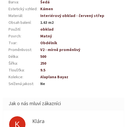
Barva
:
Šedá
Estetický vzhled
:
Kámen
Materiál
:
Interiérový obklad - červený střep
Obsah balení
:
1.63 m2
Použití
:
obklad
Povrch
:
Matný
Tvar
:
Obdélník
Proměnlivost
:
V2 - mírně proměnlivý
Délka
:
500
Šířka
:
250
Tloušťka
:
9.5
Kolekce
:
Alaplana Bayaz
Snížená jakost
:
Ne
Klára
K