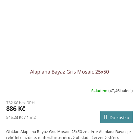
Alaplana Bayaz Gris Mosaic 25x50
Skladem
(47,46 balení)
732 Kč bez DPH
886 Kč
Měrná
545,23 Kč / 1 m2
Do košíku
cena:
Obklad Alaplana Bayaz Gris Mosaic 25x50 ze série Alaplana Bayaz je
reliéfní dlaždice, materiál interiérový obklad - červený střep.