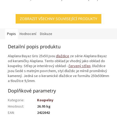
ZOBRAZIT VŠECHNY SOUVISEJÍCÍ PRODUKTY
Popis
Hodnocení
Diskuze
Detailní popis produktu
Alaplana Bayaz Gris 25x50 jsou
dlaždice
ze série Alaplana Bayaz
od keramičky Alaplana. Tento obklad je vhodný jako obklad do
koupelny. Střep je interiérový obklad -
červený střep
. Dlaždice
jsou šedé s matným povrchem, styl dlaždic je mírně proměnlivý
kamenný. Jedná se o keramické dlaždice ve formátu 250x500mm
a tlouštce 9,5mm.
Doplňkové parametry
Kategorie
:
Koupelny
Hmotnost
:
26.95 kg
EAN
:
2422042