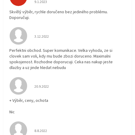
Hodnocení obchodu je 5 z 5 hvězdiček.
9.1.2023
Skvělý výběr, rychle doručeno bez jediného problému.
Doporučuji.
Hodnocení obchodu je 5 z 5 hvězdiček.
3.12.2022
Perfektni obchod. Super komunikace. Velka vyhoda, ze si
clovek sam voli, kdy mu bude zbozi doruceno. Maximalni
spokojenost. Rozhodne doporucuji. Ceka nas nakup jeste
dlazby a uz jinde hledat nebudu
Hodnocení obchodu je 5 z 5 hvězdiček.
20.9.2022
+ Výběr, ceny, ochota
Nic
Hodnocení obchodu je 5 z 5 hvězdiček.
8.8.2022