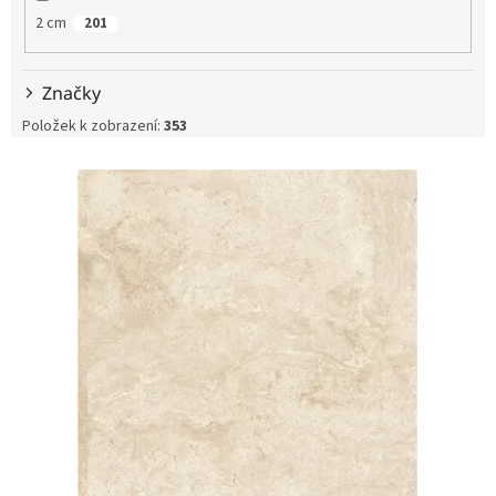
2 cm
201
Značky
Položek k zobrazení:
353
V
ý
p
i
s
p
r
o
d
u
k
t
ů