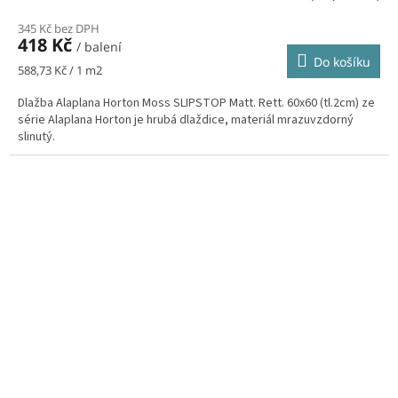
345 Kč bez DPH
418 Kč
/ balení
Do košíku
Měrná
588,73 Kč / 1 m2
cena:
Dlažba Alaplana Horton Moss SLIPSTOP Matt. Rett. 60x60 (tl.2cm) ze
série Alaplana Horton je hrubá dlaždice, materiál mrazuvzdorný
slinutý.