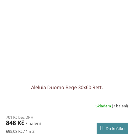
Aleluia Duomo Bege 30x60 Rett.
Skladem
(7 balení)
701 Kč bez DPH
848 Kč
/ balení
Do košíku
Měrná
695,08 Kč / 1 m2