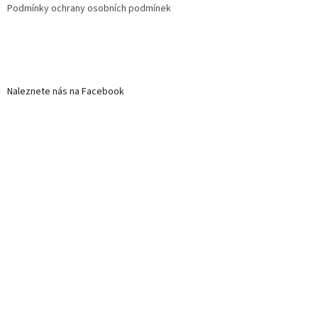
Podmínky ochrany osobních podmínek
Naleznete nás na Facebook