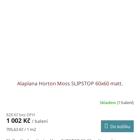
Alaplana Horton Moss SLIPSTOP 60x60 matt.
Skladem
(7 balení)
828 Kč bez DPH
1 002 Kč
/ balení
Do košíku
Měrná
705,63 Kč / 1 m2
cena: