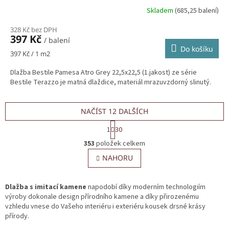
Skladem
(685,25 balení)
328 Kč bez DPH
397 Kč
/ balení
Do košíku
Měrná
397 Kč / 1 m2
cena:
Dlažba Bestile Pamesa Atro Grey 22,5x22,5 (1.jakost) ze série
Bestile Terazzo je matná dlaždice, materiál mrazuvzdorný slinutý.
NAČÍST 12 DALŠÍCH
S
1
30
t
O
r
353
položek celkem
v
á
l
NAHORU
n
á
k
o
d
v
a
Dlažba s imitací kamene
napodobí díky moderním technologiím
á
c
výroby dokonale design přírodního kamene a díky přirozenému
n
í
vzhledu vnese do Vašeho interiéru i exteriéru kousek drsné krásy
í
p
přírody.
r