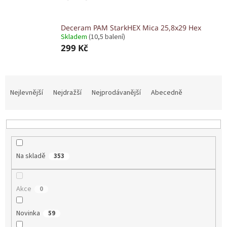
Deceram PAM StarkHEX Mica 25,8x29 Hex
Skladem
(10,5 balení)
299 Kč
Ř
a
Nejlevnější
Nejdražší
Nejprodávanější
Abecedně
z
e
n
í
p
Na skladě
353
r
o
d
Akce
0
u
k
t
Novinka
59
ů