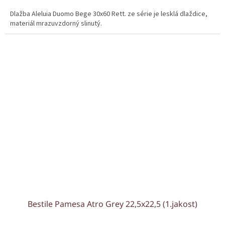
cena:
Dlažba Aleluia Duomo Bege 30x60 Rett. ze série je lesklá dlaždice,
materiál mrazuvzdorný slinutý.
Bestile Pamesa Atro Grey 22,5x22,5 (1.jakost)