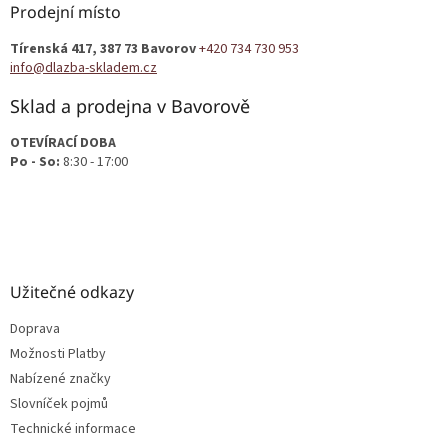
a
Prodejní místo
t
Tírenská 417, 387 73 Bavorov
+420 734 730 953
í
info@dlazba-skladem.cz
Sklad a prodejna v Bavorově
OTEVÍRACÍ DOBA
Po - So:
8:30 - 17:00
Užitečné odkazy
Doprava
Možnosti Platby
Nabízené značky
Slovníček pojmů
Technické informace