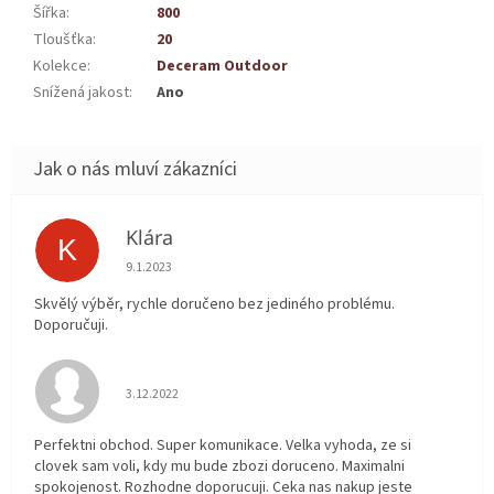
Šířka
:
800
Tloušťka
:
20
Kolekce
:
Deceram Outdoor
Snížená jakost
:
Ano
Klára
K
Hodnocení obchodu je 5 z 5 hvězdiček.
9.1.2023
Skvělý výběr, rychle doručeno bez jediného problému.
Doporučuji.
Hodnocení obchodu je 5 z 5 hvězdiček.
3.12.2022
Perfektni obchod. Super komunikace. Velka vyhoda, ze si
clovek sam voli, kdy mu bude zbozi doruceno. Maximalni
spokojenost. Rozhodne doporucuji. Ceka nas nakup jeste