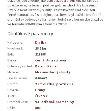
dlaždice jsou vhodné jako
2cm dlažba
a
protiskluz
na zahradu,
do exteriéru, na terasu, pod pergolu, na chodník a k bazénu.
Střep je mrazuvzdorný slinutý - rektifikovaný. Dlaždice jsou
černé a antracitové s hrubým povrchem, styl dlaždic je středně
proměnlivý betonový a kamenný. Jedná se o keramické dlaždice
ve formátu 800x800mm a tlouštce 20mm.
Doplňkové parametry
Kategorie
:
Dlažba
Hmotnost
:
28.5 kg
EAN
:
211798
Barva
:
černá
,
Antracitová
Estetický vzhled
:
Beton
,
Kámen
Materiál
:
Mrazuvzdorný slinutý
Obsah balení
:
0.64 m2
Použití
:
2 cm dlažba
,
protiskluz
Povrch
:
Hrubý
Tvar
:
Čtverec
Proměnlivost
:
V3 - středně proměnlivý
Délka
:
800