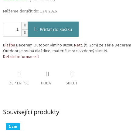
Můžeme doručit do:
13.8.2026
Přidat do košíku
Dlažba
Deceram Outdoor Kimino 80x80
Rett.
(tl. 2cm) ze série Deceram
Outdoor je hrubá dlaždice, materiál mrazuvzdorný slinutý.
Detailní informace
ZEPTAT SE
HLÍDAT
SDÍLET
Související produkty
2 cm