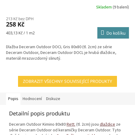
Skladem
(9 balení)
213 Kč bez DPH
258 Kč
Měrná
403,13 Kč / 1 m2
Do košíku
cena:
Dlažba Deceram Outdoor DOCL Gris 80x80 (tl. 2cm) ze série
Deceram Outdoor, Deceram Outdoor DOCL je hrubá dlaždice,
materiál mrazuvzdorný slinutý.
ZOBRAZIT VŠECHNY SOUVISEJÍCÍ PRODUKTY
Popis
Hodnocení
Diskuze
Detailní popis produktu
Deceram Outdoor Kimino 80x80
Rett.
(tl. 2cm) jsou
dlaždice
ze
série Deceram Outdoor od keramičky Deceram Outdoor. Tyto