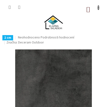
Přejít
na
NÁKUP
obsah
KOŠÍK
Průměrné
Neohodnoceno
Podrobnosti hodnocení
2 cm
hodnocení
Značka:
Deceram Outdoor
produktu
je
0,0
z
5
hvězdiček.