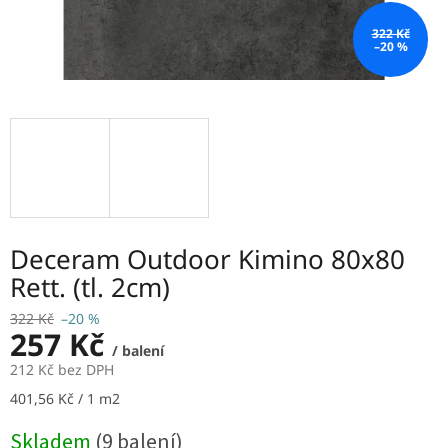
322 Kč
–20 %
Deceram Outdoor Kimino 80x80
Rett. (tl. 2cm)
322 Kč
–20 %
257 Kč
/ balení
212 Kč bez DPH
Měrná
401,56 Kč / 1 m2
cena:
Skladem
(9 balení)