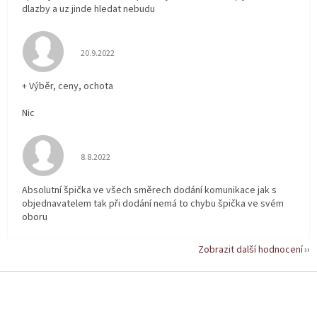
dlazby a uz jinde hledat nebudu
Hodnocení obchodu je 5 z 5 hvězdiček.
20.9.2022
+ Výběr, ceny, ochota
Nic
Hodnocení obchodu je 5 z 5 hvězdiček.
8.8.2022
Absolutní špička ve všech směrech dodání komunikace jak s
objednavatelem tak při dodání nemá to chybu špička ve svém
oboru
Zobrazit další hodnocení
Z
á
p