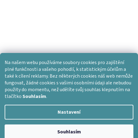
Na našem webu používáme soubory cookies pro zajištění
plné funkčnosti a vašeho pohodlí, k statistickým účelům a
také k cílení reklamy. Bez některých cookies náš web nemůže
fungovat, žádné cookies s vašimi osobními údaji ale nebudou
použity do momentu, než udělíte svůj souhlas klepnutím na
tlačítko
Souhlasím
.
Nastavení
Vytvořil Shoptet
Copyright 2026
Dlažba skladem
. Všechna práva vyhrazena.
Souhlasím