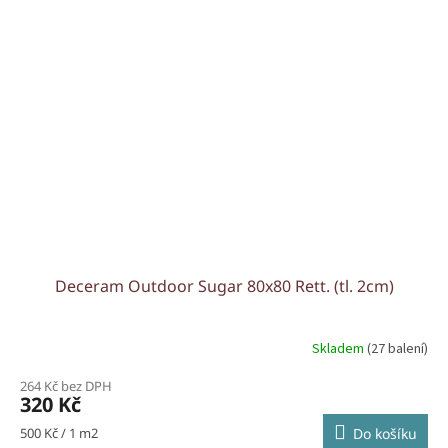
Deceram Outdoor Sugar 80x80 Rett. (tl. 2cm)
Skladem
(27 balení)
264 Kč bez DPH
320 Kč
Měrná
500 Kč / 1 m2
Do košíku