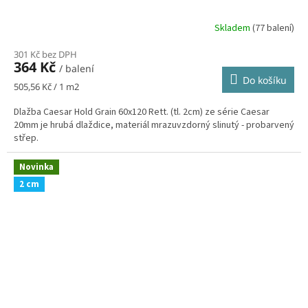
Skladem
(77 balení)
301 Kč bez DPH
364 Kč
/ balení
Do košíku
Měrná
505,56 Kč / 1 m2
cena:
Dlažba Caesar Hold Grain 60x120 Rett. (tl. 2cm) ze série Caesar
20mm je hrubá dlaždice, materiál mrazuvzdorný slinutý - probarvený
střep.
Novinka
2 cm