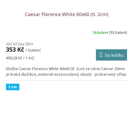
Caesar Florence White 60x60 (tl. 2cm)
Skladem
(93 balení)
292 Kč bez DPH
353 Kč
/ balení
Do košíku
Měrná
490,28 Kč / 1 m2
cena:
Dlažba Caesar Florence White 60x60 (tl. 2cm) ze série Caesar 20mm
je hrubá dlaždice, materiál mrazuvzdorný slinutý - probarvený střep.
2 cm