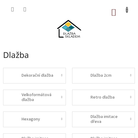
Přejít
na
NÁKUP
obsah
KOŠÍK
Dlažba
Dekorační dlažba
Dlažba 2cm
Velkoformátová
Retro dlažba
dlažba
Dlažba imitace
Hexagony
dřeva