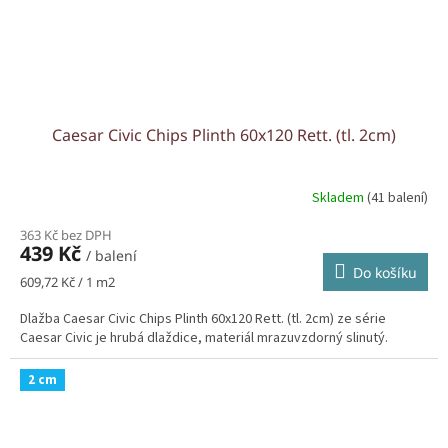
Caesar Civic Chips Plinth 60x120 Rett. (tl. 2cm)
Skladem
(41 balení)
363 Kč bez DPH
439 Kč
/ balení
Do košíku
Měrná
609,72 Kč / 1 m2
cena:
Dlažba Caesar Civic Chips Plinth 60x120 Rett. (tl. 2cm) ze série
Caesar Civic je hrubá dlaždice, materiál mrazuvzdorný slinutý.
2 cm