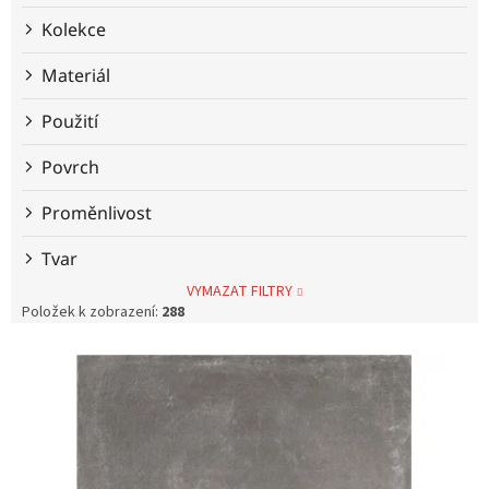
Kolekce
Materiál
Použití
Povrch
Proměnlivost
Tvar
VYMAZAT FILTRY
Položek k zobrazení:
288
V
ý
p
i
s
p