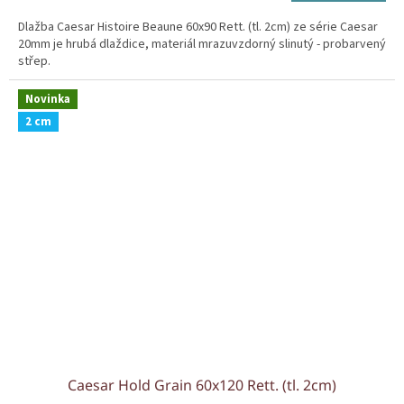
cena:
Dlažba Caesar Histoire Beaune 60x90 Rett. (tl. 2cm) ze série Caesar
20mm je hrubá dlaždice, materiál mrazuvzdorný slinutý - probarvený
střep.
Novinka
2 cm
Caesar Hold Grain 60x120 Rett. (tl. 2cm)