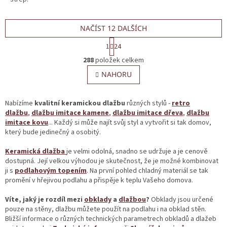
NAČÍST 12 DALŠÍCH
S
1
24
t
O
r
288
položek celkem
v
á
l
NAHORU
n
á
k
o
d
v
a
Nabízíme
kvalitní keramickou dlažbu
různých stylů -
retro
á
c
dlažbu
,
dlažbu imitace kamene
,
dlažbu imitace dřeva
,
dlažbu
n
í
imitace kovu
... Každý si může najít svůj styl a vytvořit si tak domov,
í
p
který bude jedinečný a osobitý.
r
v
Keramická dlažba
je velmi odolná, snadno se udržuje a je cenově
k
dostupná. Její velkou výhodou je skutečnost, že je možné kombinovat
y
ji s
podlahovým topením
. Na první pohled chladný materiál se tak
v
promění v hřejivou podlahu a přispěje k teplu Vašeho domova.
ý
p
Víte, jaký je rozdíl mezi
obklady
a
dlažbou
?
Obklady jsou určené
i
pouze na stěny, dlažbu můžete použít na podlahu i na obklad stěn.
s
Bližší informace o různých technických parametrech obkladů a dlažeb