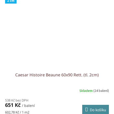
2 cm
Caesar Histoire Beaune 60x90 Rett. (tl. 2cm)
Skladem
(24 balení)
538 Kč bez DPH
651 Kč
/ balení
Do košíku
Měrná
602,78 Kč / 1 m2