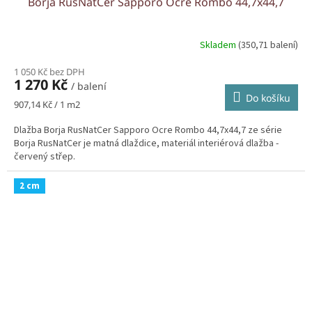
Borja RusNatCer Sapporo Ocre Rombo 44,7x44,7
Skladem
(350,71 balení)
1 050 Kč bez DPH
1 270 Kč
/ balení
Do košíku
Měrná
907,14 Kč / 1 m2
cena:
Dlažba Borja RusNatCer Sapporo Ocre Rombo 44,7x44,7 ze série
Borja RusNatCer je matná dlaždice, materiál interiérová dlažba -
červený střep.
2 cm