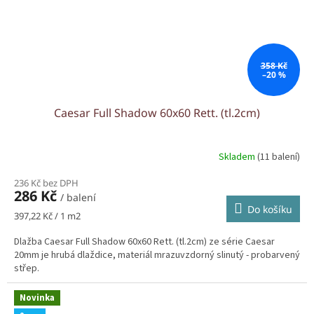
358 Kč
–20 %
Caesar Full Shadow 60x60 Rett. (tl.2cm)
Skladem
(11 balení)
236 Kč bez DPH
286 Kč
/ balení
Do košíku
Měrná
397,22 Kč / 1 m2
cena:
Dlažba Caesar Full Shadow 60x60 Rett. (tl.2cm) ze série Caesar
20mm je hrubá dlaždice, materiál mrazuvzdorný slinutý - probarvený
střep.
Novinka