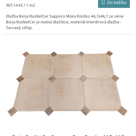
Do košíku
Měrná
907,14 Kč / 1 m2
cena:
Dlažba Borja RusNatCer Sapporo Moka Rombo 44,7x44,7 ze série
Borja RusNatCer je matná dlaždice, materiál interiérová dlažba -
červený střep.