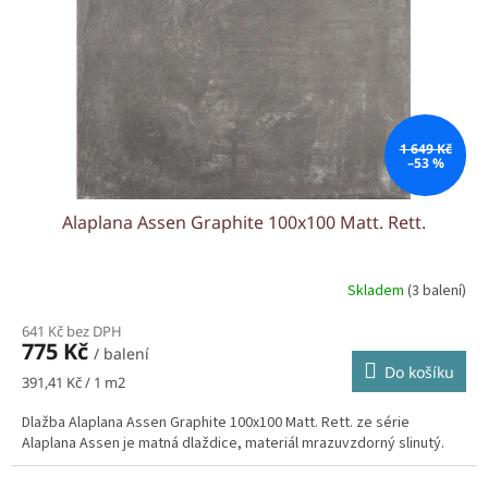
r
o
d
u
k
t
ů
1 649 Kč
–53 %
Alaplana Assen Graphite 100x100 Matt. Rett.
Skladem
(3 balení)
641 Kč bez DPH
775 Kč
/ balení
Do košíku
Měrná
391,41 Kč / 1 m2
cena:
Dlažba Alaplana Assen Graphite 100x100 Matt. Rett. ze série
Alaplana Assen je matná dlaždice, materiál mrazuvzdorný slinutý.