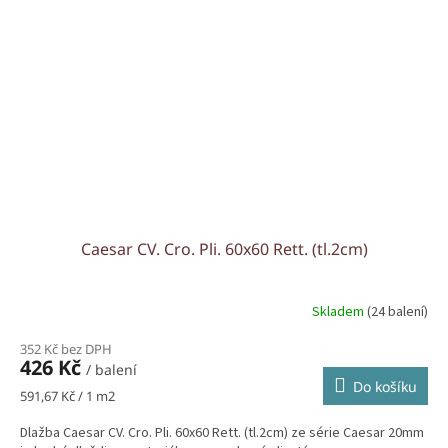
Caesar CV. Cro. Pli. 60x60 Rett. (tl.2cm)
Skladem
(24 balení)
352 Kč bez DPH
426 Kč
/ balení
Do košíku
Měrná
591,67 Kč / 1 m2
cena:
Dlažba Caesar CV. Cro. Pli. 60x60 Rett. (tl.2cm) ze série Caesar 20mm