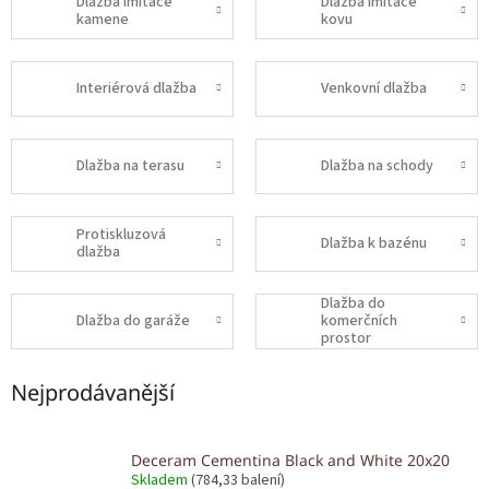
Dlažba imitace
Dlažba imitace
kamene
kovu
Interiérová dlažba
Venkovní dlažba
Dlažba na terasu
Dlažba na schody
Protiskluzová
Dlažba k bazénu
dlažba
Dlažba do
Dlažba do garáže
komerčních
prostor
Nejprodávanější
Deceram Cementina Black and White 20x20
Skladem
(784,33 balení)