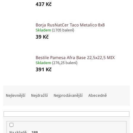
437 Kč
Borja RusNatCer Taco Metalico 8x8
Skladem
(1705 balení)
39 Kč
Bestile Pamesa Afra Base 22,5x22,5 MIX
Skladem
(276,25 balení)
391 Kč
Ř
a
Nejlevnější
Nejdražší
Nejprodávanější
Abecedně
z
e
n
í
p
Na skladě
288