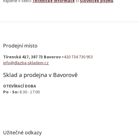
u
najdete v sekci
Technické informace
či
Slovníček pojmů
.
Z
á
p
a
Prodejní místo
t
Tírenská 417, 387 73 Bavorov
+420 734 730 953
í
info@dlazba-skladem.cz
Sklad a prodejna v Bavorově
OTEVÍRACÍ DOBA
Po - So:
8:30 - 17:00
Užitečné odkazy