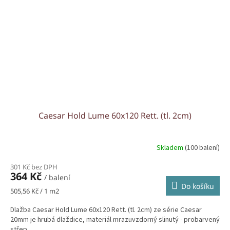
Caesar Hold Lume 60x120 Rett. (tl. 2cm)
Skladem
(100 balení)
301 Kč bez DPH
364 Kč
/ balení
Do košíku
Měrná
505,56 Kč / 1 m2
cena:
Dlažba Caesar Hold Lume 60x120 Rett. (tl. 2cm) ze série Caesar
20mm je hrubá dlaždice, materiál mrazuvzdorný slinutý - probarvený
střep.