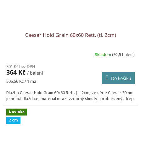
Caesar Hold Grain 60x60 Rett. (tl. 2cm)
Skladem
(92,5 balení)
301 Kč bez DPH
364 Kč
/ balení
Do košíku
Měrná
505,56 Kč / 1 m2
cena:
Dlažba Caesar Hold Grain 60x60 Rett. (tl. 2cm) ze série Caesar 20mm
je hrubá dlaždice, materiál mrazuvzdorný slinutý - probarvený střep.
Novinka
2 cm