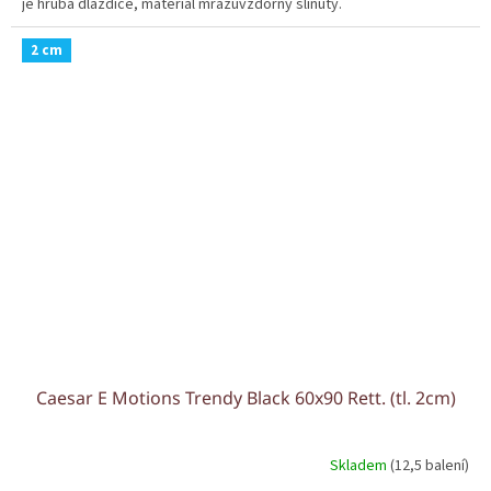
je hrubá dlaždice, materiál mrazuvzdorný slinutý.
2 cm
Caesar E Motions Trendy Black 60x90 Rett. (tl. 2cm)
Skladem
(12,5 balení)