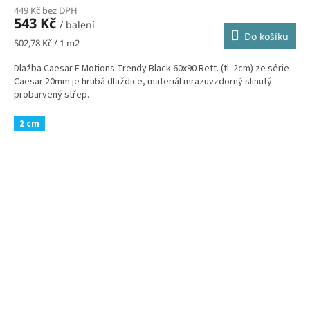
449 Kč bez DPH
543 Kč
/ balení
Do košíku
Měrná
502,78 Kč / 1 m2
cena:
Dlažba Caesar E Motions Trendy Black 60x90 Rett. (tl. 2cm) ze série
Caesar 20mm je hrubá dlaždice, materiál mrazuvzdorný slinutý -
probarvený střep.
2 cm