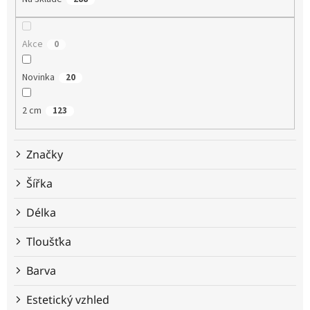
r
o
d
Akce
0
u
k
t
Novinka
20
ů
2 cm
123
Značky
Šířka
Délka
Tloušťka
Barva
Estetický vzhled