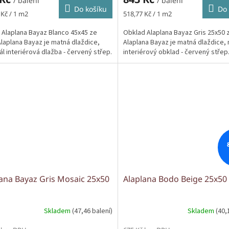
/ balení
/ balení
Do košíku
Do 
Měrná
 Kč / 1 m2
518,77 Kč / 1 m2
cena:
 Alaplana Bayaz Blanco 45x45 ze
Obklad Alaplana Bayaz Gris 25x50 
Alaplana Bayaz je matná dlaždice,
Alaplana Bayaz je matná dlaždice, 
ál interiérová dlažba - červený střep.
interiérový obklad - červený střep
ana Bayaz Gris Mosaic 25x50
Alaplana Bodo Beige 25x50
Skladem
(47,46 balení)
Skladem
(40,