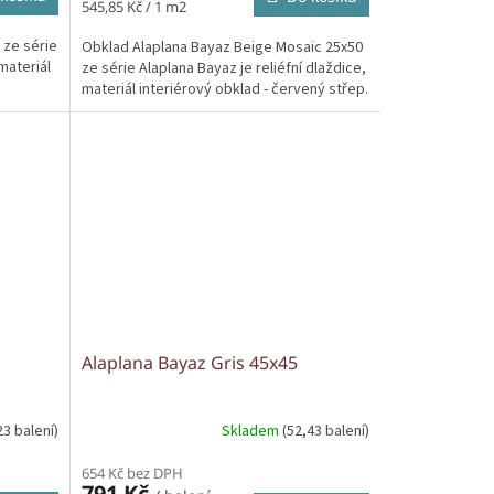
Měrná
545,85 Kč / 1 m2
cena:
 ze série
Obklad Alaplana Bayaz Beige Mosaic 25x50
materiál
ze série Alaplana Bayaz je reliéfní dlaždice,
materiál interiérový obklad - červený střep.
Alaplana Bayaz Gris 45x45
23 balení)
Skladem
(52,43 balení)
654 Kč bez DPH
791 Kč