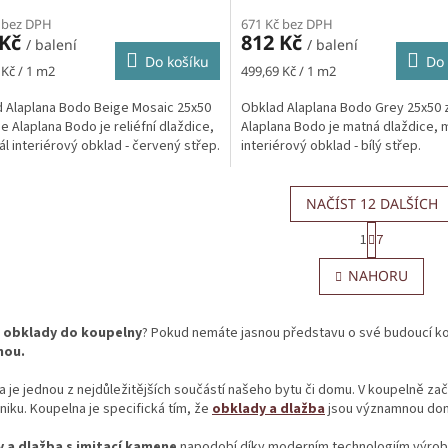
 bez DPH
671 Kč bez DPH
 Kč
812 Kč
/ balení
/ balení
Do košíku
Do 
Měrná
 Kč / 1 m2
499,69 Kč / 1 m2
cena:
 Alaplana Bodo Beige Mosaic 25x50
Obklad Alaplana Bodo Grey 25x50 
ie Alaplana Bodo je reliéfní dlaždice,
Alaplana Bodo je matná dlaždice, m
ál interiérový obklad - červený střep.
interiérový obklad - bílý střep.
NAČÍST 12 DALŠÍCH
S
1
7
t
O
r
v
NAHORU
á
l
n
á
k
d
o
obklady do koupelny
? Pokud nemáte jasnou představu o své budoucí ko
a
v
nou.
c
á
í
n
 je jednou z nejdůležitějších součástí našeho bytu či domu. V koupelně začín
p
í
iku. Koupelna je specifická tím, že
obklady a dlažba
jsou významnou domi
r
v
 a dlažba s imitací kamene
napodobí díky moderním technologiím výrob