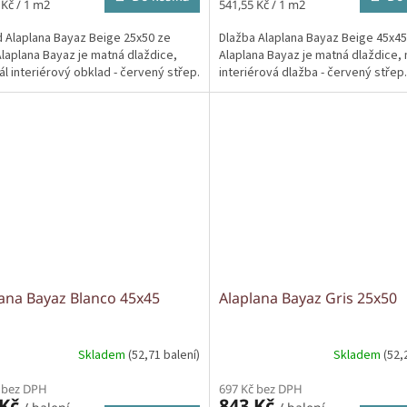
Měrná
 Kč / 1 m2
541,55 Kč / 1 m2
cena:
 Alaplana Bayaz Beige 25x50 ze
Dlažba Alaplana Bayaz Beige 45x45
Alaplana Bayaz je matná dlaždice,
Alaplana Bayaz je matná dlaždice, 
ál interiérový obklad - červený střep.
interiérová dlažba - červený střep.
ana Bayaz Blanco 45x45
Alaplana Bayaz Gris 25x50
Skladem
(52,71 balení)
Skladem
(52,
 bez DPH
697 Kč bez DPH
 Kč
843 Kč