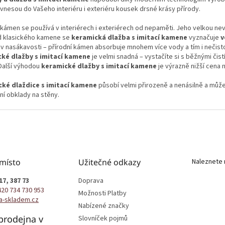
k
vnesou do Vašeho interiéru i exteriéru kousek drsné krásy přírody.
y
v
 kámen se používá v interiérech i exteriérech od nepaměti. Jeho velkou ne
ý
od klasického kamene se
keramická dlažba s imitací kamene
vyznačuje
v
p
e v nasákavosti – přírodní kámen absorbuje mnohem více vody a tím i nečisto
i
ké dlažby s imitací kamene
je velmi snadná – vystačíte si s běžnými čist
s
 Další výhodou
keramické dlažby s imitací kamene
je výrazně nižší cena
u
ké dlaždice s imitací kamene
působí velmi přirozeně a nenásilně a může
í obklady na stěny.
 místo
Užitečné odkazy
Naleznete 
17, 387 73
Doprava
420 734 730 953
Možnosti Platby
a-skladem.cz
Nabízené značky
prodejna v
Slovníček pojmů