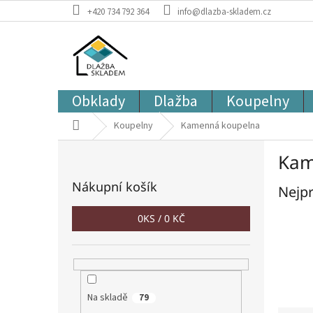
Přejít
+420 734 792 364
info@dlazba-skladem.cz
na
obsah
Obklady
Dlažba
Koupelny
Domů
Koupelny
Kamenná koupelna
P
Kam
o
s
Nákupní košík
Nejpr
t
r
0
KS /
0 KČ
a
n
n
í
p
Na skladě
a
79