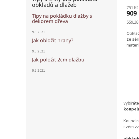
obkladů a dlažeb
751 Kč
909
Tipy na pokládku dlažby s
dekorem dřeva
Měrná
559,38
cena:
9.3.2021
Obklad
ze sér
Jak obložit hrany?
materi
9.3.2021
Jak položit 2cm dlažbu
9.3.2021
Vybíráte
koupel
Koupelna
svém vzn
obklady