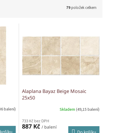
79
položek celkem
Alaplana Bayaz Beige Mosaic
25x50
86 balení)
Skladem
(49,15 balení)
733 Kč bez DPH
887 Kč
/ balení
košíku
Do košíku