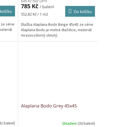
649 Kč bez DPH
785 Kč
/ balení
košíku
Do košíku
Měrná
552,82 Kč / 1 m2
cena:
 ze série
Dlažba Alaplana Bodo Beige 45x45 ze série
ateriál
Alaplana Bodo je matná dlaždice, materiál
mrazuvzdorný slinutý.
Alaplana Bodo Grey 45x45
42 balení)
Skladem
(30 balení)