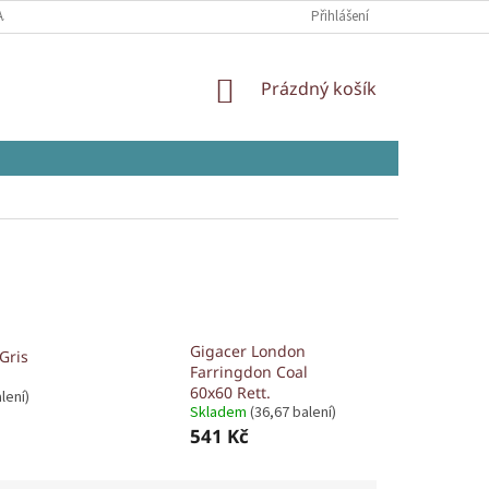
AJŮ
Přihlášení
NÁKUPNÍ
Prázdný košík
KOŠÍK
Gigacer London
Gris
Farringdon Coal
60x60 Rett.
lení)
Skladem
(36,67 balení)
541 Kč