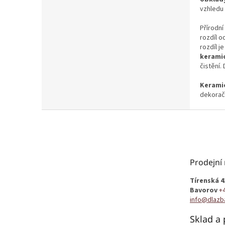
vzhledu 
Přírodní
rozdíl 
rozdíl j
keramic
čistění.
Keramic
dekoračn
Z
á
p
a
t
Prodejní
í
Tírenská 4
Bavorov
+
info@dlazb
Sklad a 