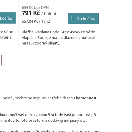
654 Kč bez DPH
791 Kč
/ balení
košíku
Do košíku
Měrná
557,04 Kč / 1 m2
cena:
ze série
Dlažba Alaplana Bodo Grey 45x45 ze série
ateriál
Alaplana Bodo je matná dlaždice, materiál
mrazuvzdorný slinutý.
upelně, nechte se inspirovat třeba
drsnou
kamennou
á i končí Váš den a zaslouží si tedy Vaši pozornost při
nantou tohoto prostoru a dodávají mu jasný styl.
y dokonale design přírodního kamene a díky přirozenému