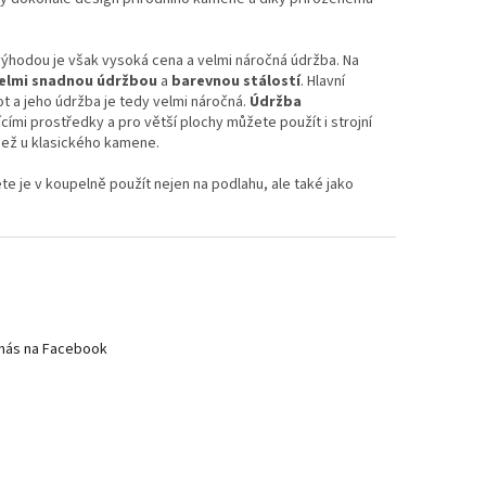
výhodou je však vysoká cena a velmi náročná údržba. Na
elmi snadnou údržbou
a
barevnou stálostí
. Hlavní
t a jeho údržba je tedy velmi náročná.
Údržba
ícími prostředky a pro větší plochy můžete použít i strojní
 než u klasického kamene.
te je v koupelně použít nejen na podlahu, ale také jako
nás na Facebook