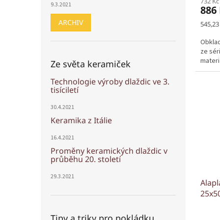
732 Kč
9.3.2021
886
ARCHIV
Měrná
545,23
cena:
Obklad
ze sér
materi
Ze světa keramiček
Technologie výroby dlaždic ve 3.
tisíciletí
30.4.2021
Keramika z Itálie
16.4.2021
Proměny keramických dlaždic v
průběhu 20. století
29.3.2021
Alap
25x5
Tipy a triky pro pokládku