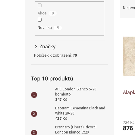
Ř
n
a
e
Nejlev
z
Akce
0
l
e
V
n
Novinka
4
ý
í
p
p
i
r
Značky
s
o
Položek k zobrazení:
79
p
d
r
u
o
k
Top 10 produktů
d
t
u
ů
APE London Blanco 5x20
Alapl
k
bombato
t
147 Kč
ů
Deceram Cementina Black and
White 20x20
437 Kč
724 Kč
876
Brennero (Fineza) Ricordi
London Bianco 5x20