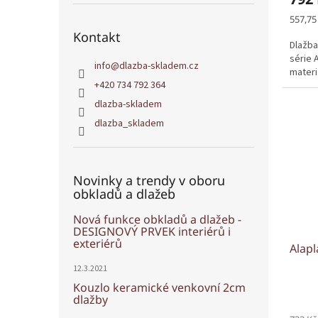
Měrná
557,75
cena:
Kontakt
Dlažba
série 
info
@
dlazba-skladem.cz
materi
+420 734 792 364
dlazba-skladem
dlazba_skladem
Novinky a trendy v oboru
obkladů a dlažeb
Nová funkce obkladů a dlažeb -
DESIGNOVÝ PRVEK interiérů i
exteriérů
Alapl
12.3.2021
Kouzlo keramické venkovní 2cm
dlažby