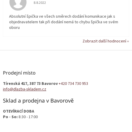
Hodnocení obchodu je 5 z 5 hvězdiček.
8.8.2022
Absolutní špička ve všech směrech dodání komunikace jak s
objednavatelem tak při dodání nemá to chybu špička ve svém
oboru
Zobrazit další hodnocení
Z
á
p
a
Prodejní místo
t
Tírenská 417, 387 73 Bavorov
+420 734 730 953
í
info@dlazba-skladem.cz
Sklad a prodejna v Bavorově
OTEVÍRACÍ DOBA
Po - So:
8:30 - 17:00