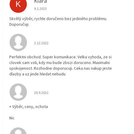
Klára
K
Hodnocení obchodu je 5 z 5 hvězdiček.
9.1.2023
Skvělý výběr, rychle doručeno bez jediného problému.
Doporučuji.
Hodnocení obchodu je 5 z 5 hvězdiček.
3.12.2022
Perfektni obchod. Super komunikace. Velka vyhoda, ze si
clovek sam voli, kdy mu bude zbozi doruceno. Maximalni
spokojenost. Rozhodne doporucuji. Ceka nas nakup jeste
dlazby a uz jinde hledat nebudu
Hodnocení obchodu je 5 z 5 hvězdiček.
20.9.2022
+ Výběr, ceny, ochota
Nic