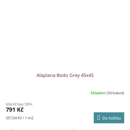
Alaplana Bodo Grey 45x45
Skladem
(30 balení)
654 Kč bez DPH
791 Kč
Měrná
557,04 Kč / 1 m2
Do košíku
cena: