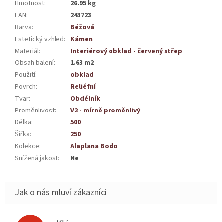
Hmotnost
:
26.95 kg
EAN
:
243723
Barva
:
Béžová
Estetický vzhled
:
Kámen
Materiál
:
Interiérový obklad - červený střep
Obsah balení
:
1.63 m2
Použití
:
obklad
Povrch
:
Reliéfní
Tvar
:
Obdélník
Proměnlivost
:
V2 - mírně proměnlivý
Délka
:
500
Šířka
:
250
Kolekce
:
Alaplana Bodo
Snížená jakost
:
Ne