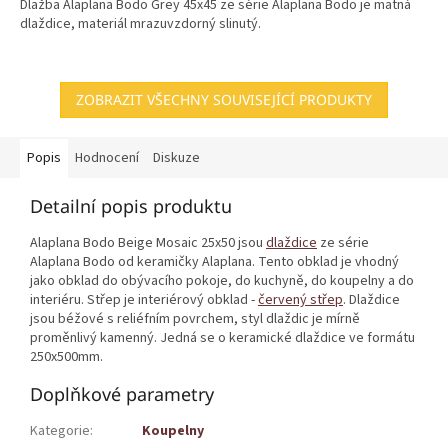
Dlažba Alaplana Bodo Grey 45x45 ze série Alaplana Bodo je matná
dlaždice, materiál mrazuvzdorný slinutý.
ZOBRAZIT VŠECHNY SOUVISEJÍCÍ PRODUKTY
Popis
Hodnocení
Diskuze
Detailní popis produktu
Alaplana Bodo Beige Mosaic 25x50 jsou
dlaždice
ze série
Alaplana Bodo od keramičky Alaplana. Tento obklad je vhodný
jako obklad do obývacího pokoje, do kuchyně, do koupelny a do
interiéru. Střep je interiérový obklad -
červený střep
. Dlaždice
jsou béžové s reliéfním povrchem, styl dlaždic je mírně
proměnlivý kamenný. Jedná se o keramické dlaždice ve formátu
250x500mm.
Doplňkové parametry
Kategorie
:
Koupelny