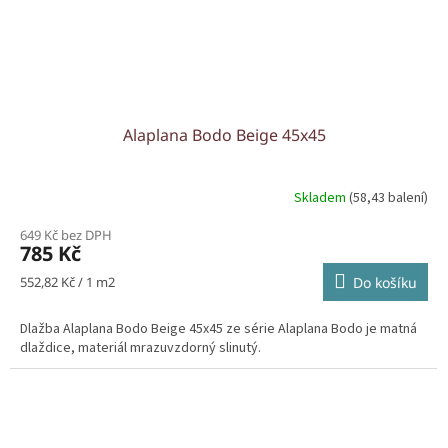
Alaplana Bodo Beige 45x45
Skladem
(58,43 balení)
649 Kč bez DPH
785 Kč
Měrná
552,82 Kč / 1 m2
Do košíku
cena:
Dlažba Alaplana Bodo Beige 45x45 ze série Alaplana Bodo je matná
dlaždice, materiál mrazuvzdorný slinutý.