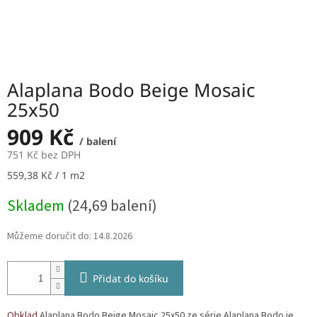
Alaplana Bodo Beige Mosaic
25x50
909 Kč
/ balení
751 Kč bez DPH
Měrná
559,38 Kč / 1 m2
cena:
Skladem
(24,69 balení)
Můžeme doručit do:
14.8.2026
Přidat do košíku
Obklad
Alaplana Bodo Beige Mosaic 25x50 ze série Alaplana Bodo je