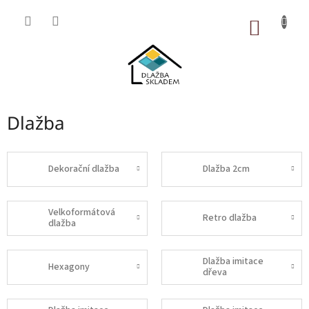
Přejít
na
NÁKUP
obsah
KOŠÍK
Dlažba
Dekorační dlažba
Dlažba 2cm
Velkoformátová
Retro dlažba
dlažba
Dlažba imitace
Hexagony
dřeva