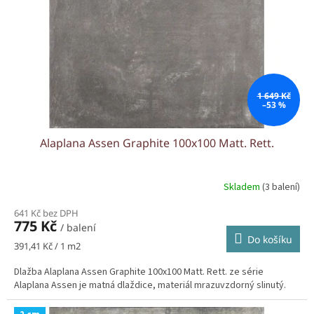
r
o
d
u
k
t
ů
1 649 Kč
–53 %
Alaplana Assen Graphite 100x100 Matt. Rett.
Skladem
(3 balení)
641 Kč bez DPH
775 Kč
/ balení
Do košíku
Měrná
391,41 Kč / 1 m2
cena:
Dlažba Alaplana Assen Graphite 100x100 Matt. Rett. ze série
Alaplana Assen je matná dlaždice, materiál mrazuvzdorný slinutý.