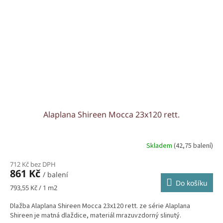
Alaplana Shireen Mocca 23x120 rett.
Skladem
(42,75 balení)
712 Kč bez DPH
861 Kč
/ balení
Do košíku
Měrná
793,55 Kč / 1 m2
cena:
Dlažba Alaplana Shireen Mocca 23x120 rett. ze série Alaplana
Shireen je matná dlaždice, materiál mrazuvzdorný slinutý.