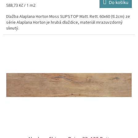
Do košíku
Měrná
588,73 Kč / 1 m2
cena:
Dlažba Alaplana Horton Moss SLIPSTOP Matt. Rett. 60x60 (tl.2cm) ze
série Alaplana Horton je hrubá dlaždice, materiál mrazuvzdorný
slinutý.