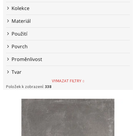
Kolekce
Materiál
Použití
Povrch
Proměnlivost
Tvar
VYMAZAT FILTRY
Položek k zobrazení:
338
V
ý
p
i
s
p