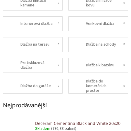
Dlažba imitace
Dlažba imitace
kamene
kovu
Interiérová dlažba
Venkovní dlažba
Dlažba na terasu
Dlažba na schody
Protiskluzová
Dlažba k bazénu
dlažba
Dlažba do
Dlažba do garáže
komerčních
prostor
Nejprodávanější
Deceram Cementina Black and White 20x20
Skladem
(792,33 balení)