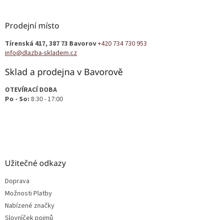
á
p
a
Prodejní místo
t
Tírenská 417, 387 73 Bavorov
+420 734 730 953
í
info@dlazba-skladem.cz
Sklad a prodejna v Bavorově
OTEVÍRACÍ DOBA
Po - So:
8:30 - 17:00
Užitečné odkazy
Doprava
Možnosti Platby
Nabízené značky
Slovníček pojmů