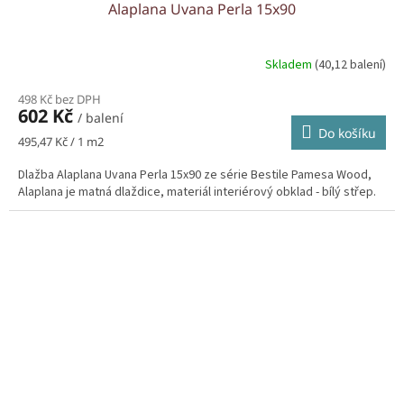
Alaplana Uvana Perla 15x90
Skladem
(40,12 balení)
498 Kč bez DPH
602 Kč
/ balení
Do košíku
Měrná
495,47 Kč / 1 m2
cena:
Dlažba Alaplana Uvana Perla 15x90 ze série Bestile Pamesa Wood,
Alaplana je matná dlaždice, materiál interiérový obklad - bílý střep.