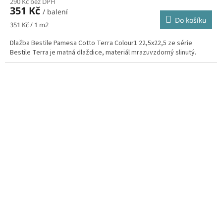
290 Kč bez DPH
351 Kč
/ balení
Do košíku
Měrná
351 Kč / 1 m2
cena:
Dlažba Bestile Pamesa Cotto Terra Colour1 22,5x22,5 ze série
Bestile Terra je matná dlaždice, materiál mrazuvzdorný slinutý.