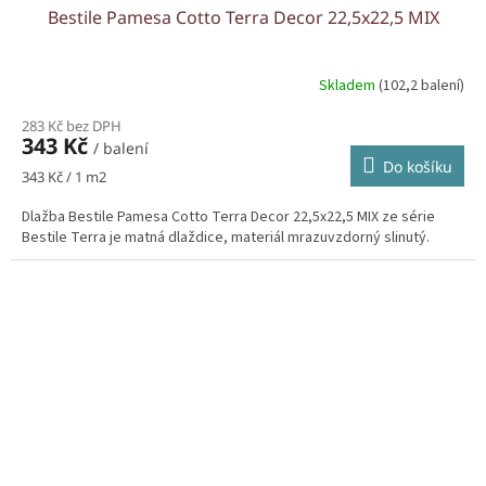
Bestile Pamesa Cotto Terra Decor 22,5x22,5 MIX
Skladem
(102,2 balení)
283 Kč bez DPH
343 Kč
/ balení
Do košíku
Měrná
343 Kč / 1 m2
cena:
Dlažba Bestile Pamesa Cotto Terra Decor 22,5x22,5 MIX ze série
Bestile Terra je matná dlaždice, materiál mrazuvzdorný slinutý.