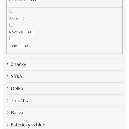
r
o
d
Akce
0
u
k
t
Novinka
24
ů
2 cm
132
Značky
Šířka
Délka
Tloušťka
Barva
Estetický vzhled