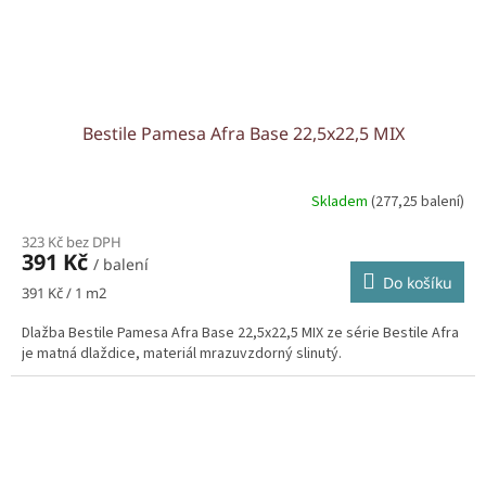
Bestile Pamesa Afra Base 22,5x22,5 MIX
Skladem
(277,25 balení)
323 Kč bez DPH
391 Kč
/ balení
Do košíku
Měrná
391 Kč / 1 m2
cena:
Dlažba Bestile Pamesa Afra Base 22,5x22,5 MIX ze série Bestile Afra
je matná dlaždice, materiál mrazuvzdorný slinutý.