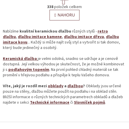
t
O
r
338
položek celkem
v
á
l
NAHORU
n
á
k
o
d
v
a
Nabízíme
kvalitní keramickou dlažbu
různých stylů -
retro
á
c
dlažbu
,
dlažbu imitace kamene
,
dlažbu imitace dřeva
,
dlažbu
n
í
imitace kovu
... Každý si může najít svůj styl a vytvořit si tak domov,
í
p
který bude jedinečný a osobitý.
r
v
Keramická dlažba
je velmi odolná, snadno se udržuje a je cenově
k
dostupná. Její velkou výhodou je skutečnost, že je možné kombinovat
y
ji s
podlahovým topením
. Na první pohled chladný materiál se tak
v
promění v hřejivou podlahu a přispěje k teplu Vašeho domova.
ý
p
Víte, jaký je rozdíl mezi
obklady
a
dlažbou
?
Obklady jsou určené
i
pouze na stěny, dlažbu můžete použít na podlahu i na obklad stěn.
s
Bližší informace o různých technických parametrech obkladů a dlažeb
u
najdete v sekci
Technické informace
či
Slovníček pojmů
.
Z