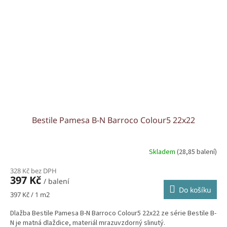
Bestile Pamesa B-N Barroco Colour5 22x22
Skladem
(28,85 balení)
328 Kč bez DPH
397 Kč
/ balení
Do košíku
Měrná
397 Kč / 1 m2
cena:
Dlažba Bestile Pamesa B-N Barroco Colour5 22x22 ze série Bestile B-
N je matná dlaždice, materiál mrazuvzdorný slinutý.