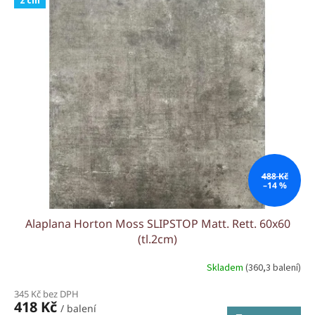
2 cm
488 Kč
–14 %
Alaplana Horton Moss SLIPSTOP Matt. Rett. 60x60
(tl.2cm)
Skladem
(360,3 balení)
345 Kč bez DPH
418 Kč
/ balení