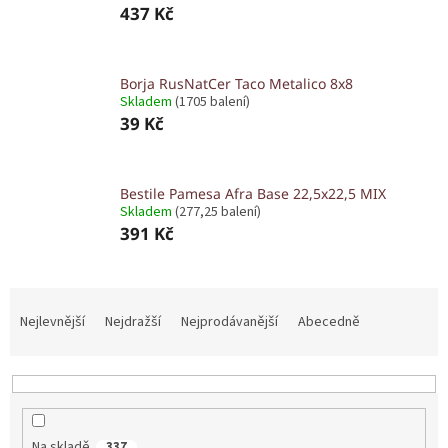
437 Kč
Borja RusNatCer Taco Metalico 8x8
Skladem
(1705 balení)
39 Kč
Bestile Pamesa Afra Base 22,5x22,5 MIX
Skladem
(277,25 balení)
391 Kč
Ř
a
Nejlevnější
Nejdražší
Nejprodávanější
Abecedně
z
e
n
í
p
Na skladě
337