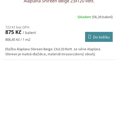
Alaplana Shireen Beige 23x120 Rett.
Skladem
(58,26 balení)
723 Kč bez DPH
875 Kč
/ balení
Do košíku
Měrná
806,45 Kč / 1 m2
cena:
Dlažba Alaplana Shireen Beige 23x120 Rett. ze série Alaplana
Shireen je matná dlaždice, materiál mrazuvzdorný slinutý.