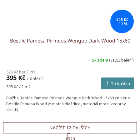
445 Kč
–11 %
Bestile Pamesa Pirineos Wengue Dark Wood 15x60
Skladem
(31,91 balení)
326 Kč bez DPH
395 Kč
/ balení
Do košíku
Měrná
395 Kč / 1 m2
cena:
Dlažba Bestile Pamesa Pirineos Wengue Dark Wood 15x60 ze série
Bestile Pamesa Wood je matná dlaždice, materiál mrazuvzdorný
slinutý.
NAČÍST 12 DALŠÍCH
S
1
29