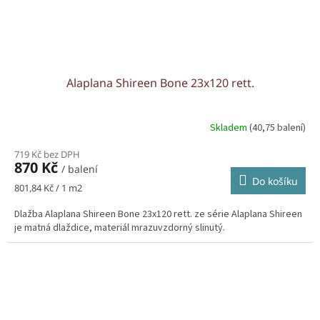
Alaplana Shireen Bone 23x120 rett.
Skladem
(40,75 balení)
719 Kč bez DPH
870 Kč
/ balení
Do košíku
Měrná
801,84 Kč / 1 m2
cena:
Dlažba Alaplana Shireen Bone 23x120 rett. ze série Alaplana Shireen
je matná dlaždice, materiál mrazuvzdorný slinutý.