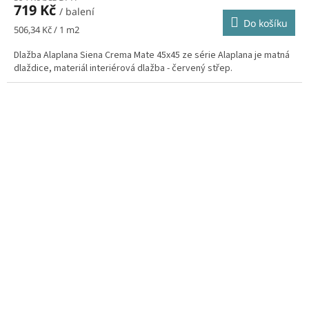
719 Kč
/ balení
Do košíku
Měrná
506,34 Kč / 1 m2
cena:
Dlažba Alaplana Siena Crema Mate 45x45 ze série Alaplana je matná
dlaždice, materiál interiérová dlažba - červený střep.