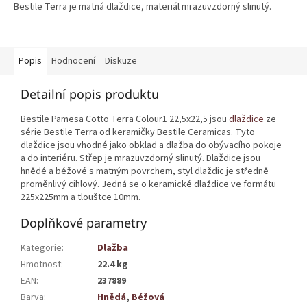
Bestile Terra je matná dlaždice, materiál mrazuvzdorný slinutý.
Popis
Hodnocení
Diskuze
Detailní popis produktu
Bestile Pamesa Cotto Terra Colour1 22,5x22,5 jsou
dlaždice
ze
série Bestile Terra od keramičky Bestile Ceramicas. Tyto
dlaždice jsou vhodné jako obklad a dlažba do obývacího pokoje
a do interiéru. Střep je mrazuvzdorný slinutý. Dlaždice jsou
hnědé a béžové s matným povrchem, styl dlaždic je středně
proměnlivý cihlový. Jedná se o keramické dlaždice ve formátu
225x225mm a tlouštce 10mm.
Doplňkové parametry
Kategorie
:
Dlažba
Hmotnost
:
22.4 kg
EAN
:
237889
Barva
:
Hnědá
,
Béžová