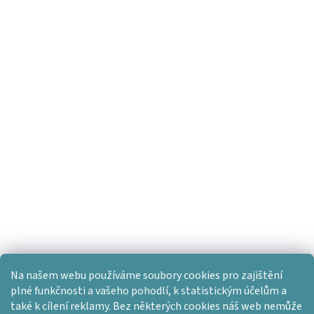
Na našem webu používáme soubory cookies pro zajištění
plné funkčnosti a vašeho pohodlí, k statistickým účelům a
také k cílení reklamy. Bez některých cookies náš web nemůže