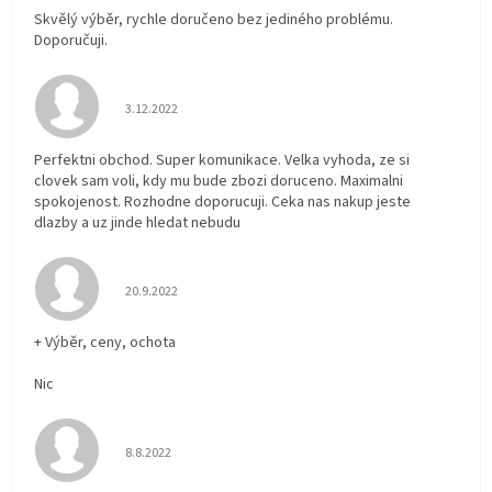
Skvělý výběr, rychle doručeno bez jediného problému.
Doporučuji.
Hodnocení obchodu je 5 z 5 hvězdiček.
3.12.2022
Perfektni obchod. Super komunikace. Velka vyhoda, ze si
clovek sam voli, kdy mu bude zbozi doruceno. Maximalni
spokojenost. Rozhodne doporucuji. Ceka nas nakup jeste
dlazby a uz jinde hledat nebudu
Hodnocení obchodu je 5 z 5 hvězdiček.
20.9.2022
+ Výběr, ceny, ochota
Nic
Hodnocení obchodu je 5 z 5 hvězdiček.
8.8.2022