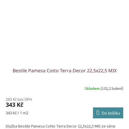
Bestile Pamesa Cotto Terra Decor 22,5x22,5 MIX
Skladem
(102,2 balení)
283 Kč bez DPH
343 Kč
Měrná
343 Kč / 1 m2
Do košíku
cena:
Dlažba Bestile Pamesa Cotto Terra Decor 22,5x22,5 MIX ze série