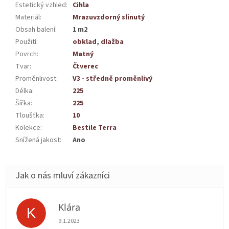
Estetický vzhled
:
Cihla
Materiál
:
Mrazuvzdorný slinutý
Obsah balení
:
1 m2
Použití
:
obklad
,
dlažba
Povrch
:
Matný
Tvar
:
Čtverec
Proměnlivost
:
V3 - středně proměnlivý
Délka
:
225
Šířka
:
225
Tloušťka
:
10
Kolekce
:
Bestile Terra
Snížená jakost
:
Ano
Klára
K
Hodnocení obchodu je 5 z 5 hvězdiček.
9.1.2023