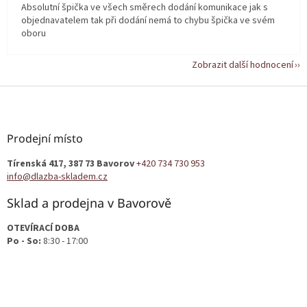
Absolutní špička ve všech směrech dodání komunikace jak s
objednavatelem tak při dodání nemá to chybu špička ve svém
oboru
Zobrazit další hodnocení
Z
á
p
a
Prodejní místo
t
Tírenská 417, 387 73 Bavorov
+420 734 730 953
í
info@dlazba-skladem.cz
Sklad a prodejna v Bavorově
OTEVÍRACÍ DOBA
Po - So:
8:30 - 17:00