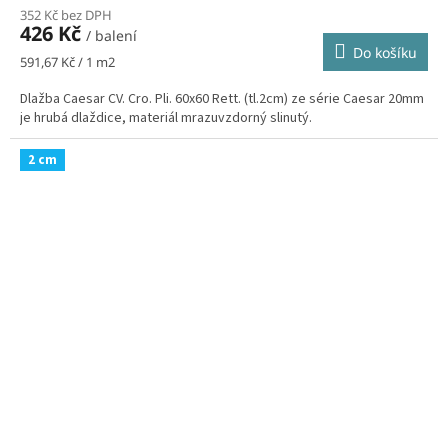
352 Kč bez DPH
426 Kč
/ balení
Do košíku
Měrná
591,67 Kč / 1 m2
cena:
Dlažba Caesar CV. Cro. Pli. 60x60 Rett. (tl.2cm) ze série Caesar 20mm
je hrubá dlaždice, materiál mrazuvzdorný slinutý.
2 cm