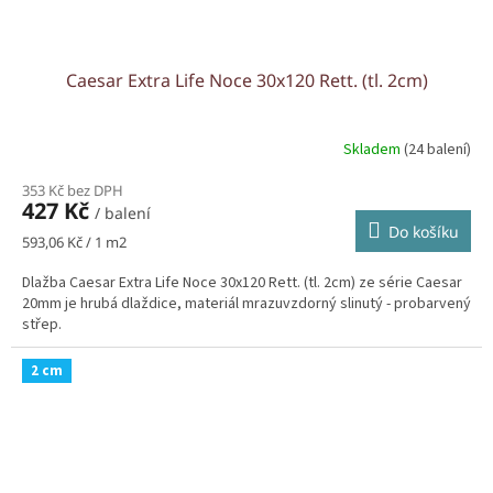
Caesar Extra Life Noce 30x120 Rett. (tl. 2cm)
Skladem
(24 balení)
353 Kč bez DPH
427 Kč
/ balení
Do košíku
Měrná
593,06 Kč / 1 m2
cena:
Dlažba Caesar Extra Life Noce 30x120 Rett. (tl. 2cm) ze série Caesar
20mm je hrubá dlaždice, materiál mrazuvzdorný slinutý - probarvený
střep.
2 cm