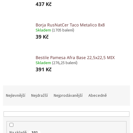
437 Kč
Borja RusNatCer Taco Metalico 8x8
Skladem
(1705 balení)
39 Kč
Bestile Pamesa Afra Base 22,5x22,5 MIX
Skladem
(276,25 balení)
391 Kč
Ř
a
Nejlevnější
Nejdražší
Nejprodávanější
Abecedně
z
e
n
í
p
Na skladě
302