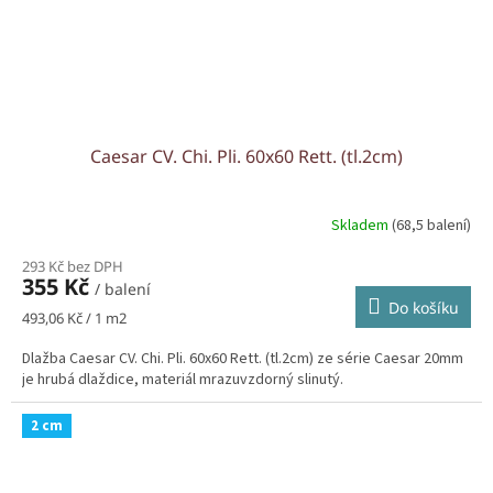
Caesar CV. Chi. Pli. 60x60 Rett. (tl.2cm)
Skladem
(68,5 balení)
293 Kč bez DPH
355 Kč
/ balení
Do košíku
Měrná
493,06 Kč / 1 m2
cena:
Dlažba Caesar CV. Chi. Pli. 60x60 Rett. (tl.2cm) ze série Caesar 20mm
je hrubá dlaždice, materiál mrazuvzdorný slinutý.
2 cm