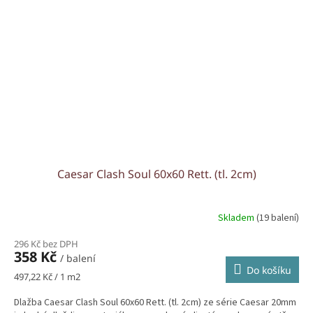
Caesar Clash Soul 60x60 Rett. (tl. 2cm)
Skladem
(19 balení)
296 Kč bez DPH
358 Kč
/ balení
Do košíku
Měrná
497,22 Kč / 1 m2
cena:
Dlažba Caesar Clash Soul 60x60 Rett. (tl. 2cm) ze série Caesar 20mm