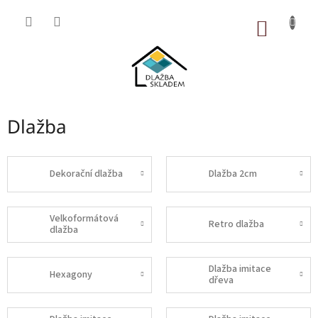
Přejít
na
NÁKUP
obsah
KOŠÍK
Dlažba
Dekorační dlažba
Dlažba 2cm
Velkoformátová
Retro dlažba
dlažba
Dlažba imitace
Hexagony
dřeva