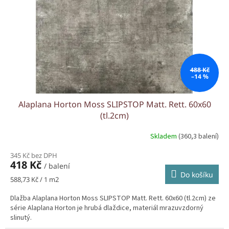
r
o
d
u
k
t
ů
488 Kč
–14 %
Alaplana Horton Moss SLIPSTOP Matt. Rett. 60x60
(tl.2cm)
Skladem
(360,3 balení)
345 Kč bez DPH
418 Kč
/ balení
Do košíku
Měrná
588,73 Kč / 1 m2
cena:
Dlažba Alaplana Horton Moss SLIPSTOP Matt. Rett. 60x60 (tl.2cm) ze
série Alaplana Horton je hrubá dlaždice, materiál mrazuvzdorný
slinutý.