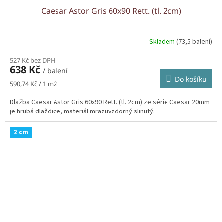
Caesar Astor Gris 60x90 Rett. (tl. 2cm)
Skladem
(73,5 balení)
527 Kč bez DPH
638 Kč
/ balení
Do košíku
Měrná
590,74 Kč / 1 m2
cena:
Dlažba Caesar Astor Gris 60x90 Rett. (tl. 2cm) ze série Caesar 20mm
je hrubá dlaždice, materiál mrazuvzdorný slinutý.
2 cm