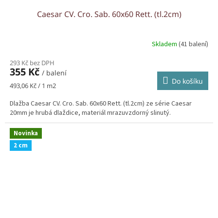
Caesar CV. Cro. Sab. 60x60 Rett. (tl.2cm)
Skladem
(41 balení)
293 Kč bez DPH
355 Kč
/ balení
Do košíku
Měrná
493,06 Kč / 1 m2
cena:
Dlažba Caesar CV. Cro. Sab. 60x60 Rett. (tl.2cm) ze série Caesar
20mm je hrubá dlaždice, materiál mrazuvzdorný slinutý.
Novinka
2 cm