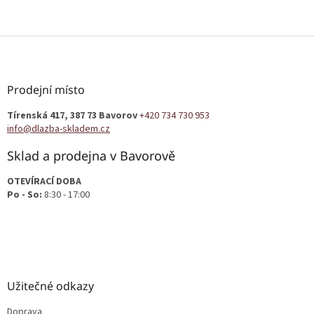
Z
á
p
a
Prodejní místo
t
Tírenská 417, 387 73 Bavorov
+420 734 730 953
í
info@dlazba-skladem.cz
Sklad a prodejna v Bavorově
OTEVÍRACÍ DOBA
Po - So:
8:30 - 17:00
Užitečné odkazy
Doprava