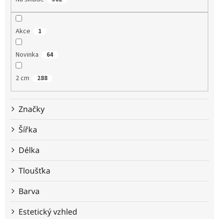
r
o
d
Akce
1
u
k
t
Novinka
64
ů
2 cm
288
Značky
Šířka
Délka
Tloušťka
Barva
Estetický vzhled