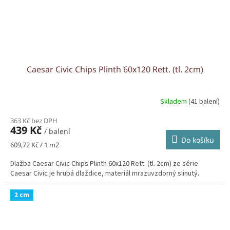
Caesar Civic Chips Plinth 60x120 Rett. (tl. 2cm)
Skladem
(41 balení)
363 Kč bez DPH
439 Kč
/ balení
Do košíku
Měrná
609,72 Kč / 1 m2
cena:
Dlažba Caesar Civic Chips Plinth 60x120 Rett. (tl. 2cm) ze série
Caesar Civic je hrubá dlaždice, materiál mrazuvzdorný slinutý.
2 cm