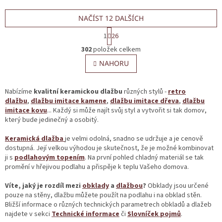
NAČÍST 12 DALŠÍCH
S
1
26
t
O
r
302
položek celkem
v
á
l
NAHORU
n
á
k
o
d
v
a
Nabízíme
kvalitní keramickou dlažbu
různých stylů -
retro
á
c
dlažbu
,
dlažbu imitace kamene
,
dlažbu imitace dřeva
,
dlažbu
n
í
imitace kovu
... Každý si může najít svůj styl a vytvořit si tak domov,
í
p
který bude jedinečný a osobitý.
r
v
Keramická dlažba
je velmi odolná, snadno se udržuje a je cenově
k
dostupná. Její velkou výhodou je skutečnost, že je možné kombinovat
y
ji s
podlahovým topením
. Na první pohled chladný materiál se tak
v
promění v hřejivou podlahu a přispěje k teplu Vašeho domova.
ý
p
Víte, jaký je rozdíl mezi
obklady
a
dlažbou
?
Obklady jsou určené
i
pouze na stěny, dlažbu můžete použít na podlahu i na obklad stěn.
s
Bližší informace o různých technických parametrech obkladů a dlažeb
u
najdete v sekci
Technické informace
či
Slovníček pojmů
.