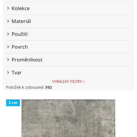
Kolekce
Materiál
Použití
Povrch
Proměnlivost
Tvar
VYMAZAT FILTRY
Položek k zobrazení:
302
V
2 cm
ý
p
i
s
p