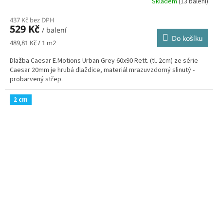
Skladem
(13 balení)
437 Kč bez DPH
529 Kč
/ balení
Do košíku
Měrná
489,81 Kč / 1 m2
cena:
Dlažba Caesar E.Motions Urban Grey 60x90 Rett. (tl. 2cm) ze série
Caesar 20mm je hrubá dlaždice, materiál mrazuvzdorný slinutý -
probarvený střep.
2 cm