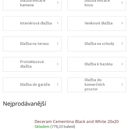
Dlažba imitace
Dlažba imitace
kamene
kovu
Interiérová dlažba
Venkovní dlažba
Dlažba na terasu
Dlažba na schody
Protiskluzová
Dlažba k bazénu
dlažba
Dlažba do
Dlažba do garáže
komerčních
prostor
Nejprodávanější
Deceram Cementina Black and White 20x20
Skladem
(779,33 balení)