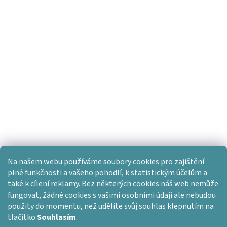
Na našem webu používáme soubory cookies pro zajištění
plné funkčnosti a vašeho pohodlí, k statistickým účelům a
také k cílení reklamy. Bez některých cookies náš web nemůže
fungovat, žádné cookies s vašimi osobními údaji ale nebudou
použity do momentu, než udělíte svůj souhlas klepnutím na
tlačítko
Souhlasím
.