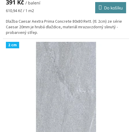
391 Kč
/ balení
Do košíku
Měrná
610,94 Kč / 1 m2
cena:
Dlažba Caesar Aextra Prima Concrete 80x80 Rett. (tl. 2cm) ze série
Caesar 20mm je hrubá dlaždice, materiál mrazuvzdorný slinutý -
probarvený střep.
2 cm