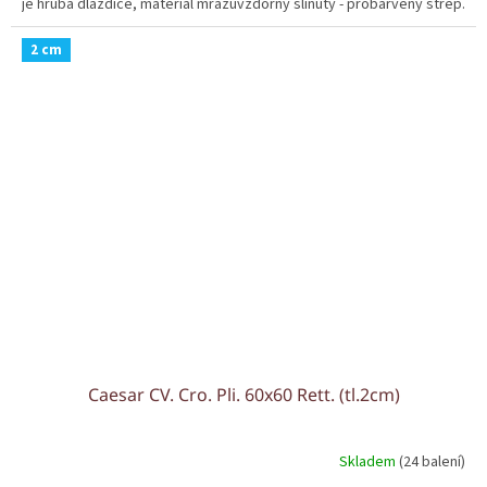
je hrubá dlaždice, materiál mrazuvzdorný slinutý - probarvený střep.
2 cm
Caesar CV. Cro. Pli. 60x60 Rett. (tl.2cm)
Skladem
(24 balení)