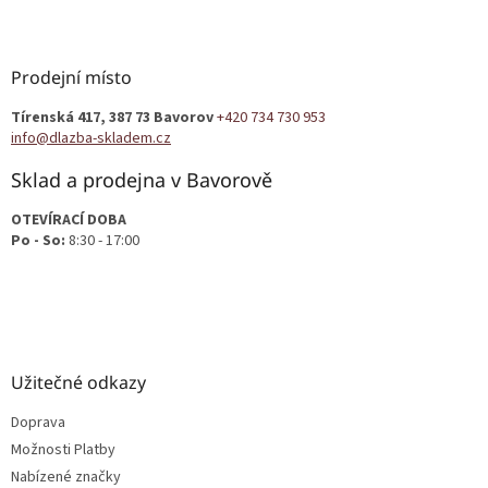
Z
á
p
a
Prodejní místo
t
Tírenská 417, 387 73 Bavorov
+420 734 730 953
í
info@dlazba-skladem.cz
Sklad a prodejna v Bavorově
OTEVÍRACÍ DOBA
Po - So:
8:30 - 17:00
Užitečné odkazy
Doprava
Možnosti Platby
Nabízené značky