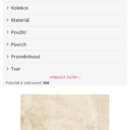
Kolekce
Materiál
Použití
Povrch
Proměnlivost
Tvar
VYMAZAT FILTRY
Položek k zobrazení:
500
V
ý
p
i
s
p