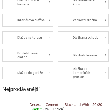
Dlažba imitace
Dlažba imitace
kamene
kovu
Interiérová dlažba
Venkovní dlažba
Dlažba na terasu
Dlažba na schody
Protiskluzová
Dlažba k bazénu
dlažba
Dlažba do
Dlažba do garáže
komerčních
prostor
Nejprodávanější
Deceram Cementina Black and White 20x20
Skladem
(792,33 balení)