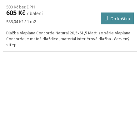
500 Kč bez DPH
605 Kč
/ balení
Do košíku
Měrná
533,04 Kč / 1 m2
cena:
Dlažba Alaplana Concorde Natural 20,5x61,5 Matt. ze série Alaplana
Concorde je matná dlaždice, materiál interiérová dlažba - červený
střep.