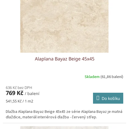
r
o
d
u
k
t
ů
Alaplana Bayaz Beige 45x45
Skladem
(61,86 balení)
636 Kč bez DPH
769 Kč
/ balení
Do košíku
Měrná
541,55 Kč / 1 m2
cena:
Dlažba Alaplana Bayaz Beige 45x45 ze série Alaplana Bayaz je matná
dlaždice, materiál interiérová dlažba - červený střep.