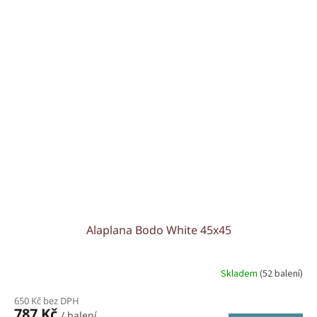
Alaplana Bodo White 45x45
Skladem
(52 balení)
650 Kč bez DPH
787 Kč
/ balení