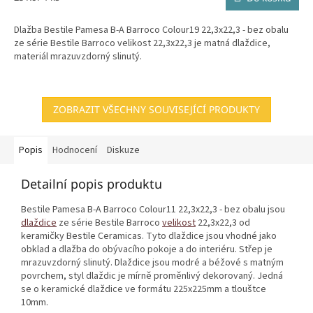
cena:
Dlažba Bestile Pamesa B-A Barroco Colour19 22,3x22,3 - bez obalu
ze série Bestile Barroco velikost 22,3x22,3 je matná dlaždice,
materiál mrazuvzdorný slinutý.
ZOBRAZIT VŠECHNY SOUVISEJÍCÍ PRODUKTY
Popis
Hodnocení
Diskuze
Detailní popis produktu
Bestile Pamesa B-A Barroco Colour11 22,3x22,3 - bez obalu jsou
dlaždice
ze série Bestile Barroco
velikost
22,3x22,3 od
keramičky Bestile Ceramicas. Tyto dlaždice jsou vhodné jako
obklad a dlažba do obývacího pokoje a do interiéru. Střep je
mrazuvzdorný slinutý. Dlaždice jsou modré a béžové s matným
povrchem, styl dlaždic je mírně proměnlivý dekorovaný. Jedná
se o keramické dlaždice ve formátu 225x225mm a tlouštce
10mm.