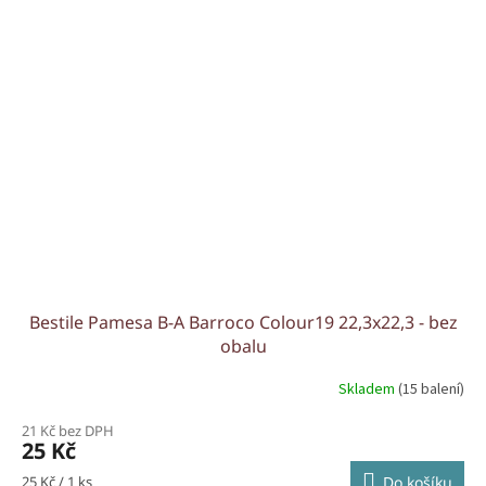
Bestile Pamesa B-A Barroco Colour19 22,3x22,3 - bez
obalu
Skladem
(15 balení)
21 Kč bez DPH
25 Kč
Měrná
25 Kč / 1 ks
Do košíku