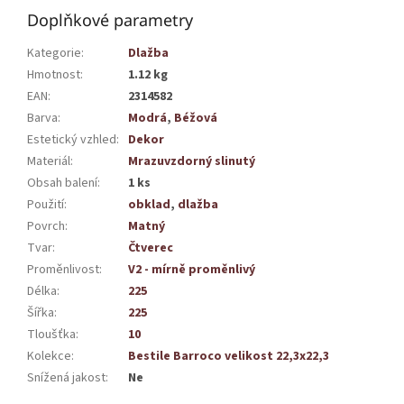
Doplňkové parametry
Kategorie
:
Dlažba
Hmotnost
:
1.12 kg
EAN
:
2314582
Barva
:
Modrá
,
Béžová
Estetický vzhled
:
Dekor
Materiál
:
Mrazuvzdorný slinutý
Obsah balení
:
1 ks
Použití
:
obklad
,
dlažba
Povrch
:
Matný
Tvar
:
Čtverec
Proměnlivost
:
V2 - mírně proměnlivý
Délka
:
225
Šířka
:
225
Tloušťka
:
10
Kolekce
:
Bestile Barroco velikost 22,3x22,3
Snížená jakost
:
Ne