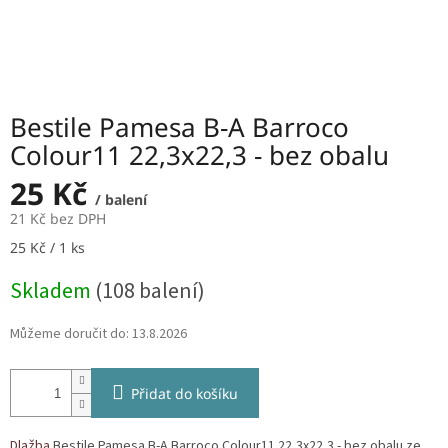
Bestile Pamesa B-A Barroco
Colour11 22,3x22,3 - bez obalu
25 Kč
/ balení
21 Kč bez DPH
Měrná
25 Kč / 1 ks
cena:
Skladem
(108 balení)
Můžeme doručit do:
13.8.2026
Přidat do košíku
Dlažba
Bestile Pamesa B-A Barroco Colour11 22,3x22,3 - bez obalu ze