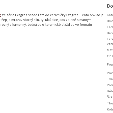
Do
e
ze série Exagres schod.lišta od keramičky Exagres. Tento obklad je
Kat
 Střep je mrazuvzdorný slinutý. Dlaždice jsou zelené s matným
Hmo
obarevný a kamenný. Jedná se o keramické dlaždice ve formátu
EAN
Bar
Est
vzh
Mate
Obs
Použ
Pov
Tva
Pro
Dél
Šířk
Tlo
Kol