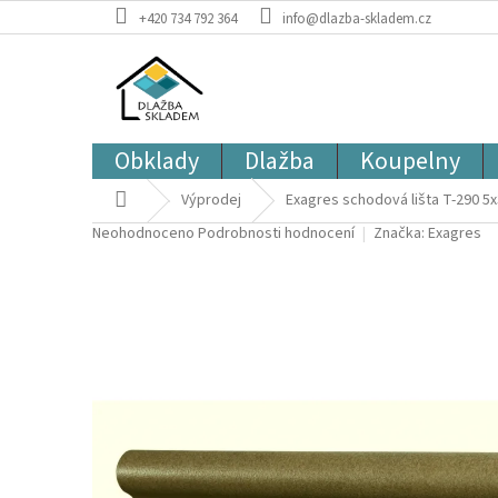
Přejít
+420 734 792 364
info@dlazba-skladem.cz
na
obsah
Obklady
Dlažba
Koupelny
Domů
Výprodej
Exagres schodová lišta T-290 5x
Průměrné
Neohodnoceno
Podrobnosti hodnocení
Značka:
Exagres
hodnocení
produktu
je
0,0
z
5
hvězdiček.