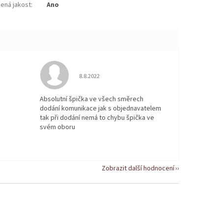
žená jakost
:
Ano
 5 z 5 hvězdiček.
Hodnocení obchodu je 5 z 5 hvězdiček.
8.8.2022
Absolutní špička ve všech směrech
dodání komunikace jak s objednavatelem
tak při dodání nemá to chybu špička ve
svém oboru
Zobrazit další hodnocení