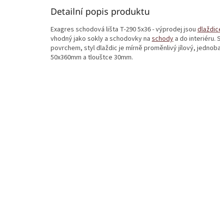
Detailní popis produktu
Exagres schodová lišta T-290 5x36 - výprodej jsou
dlaždic
vhodný jako sokly a schodovky na
schody
a do interiéru.
povrchem, styl dlaždic je mírně proměnlivý jílový, jedn
50x360mm a tlouštce 30mm.