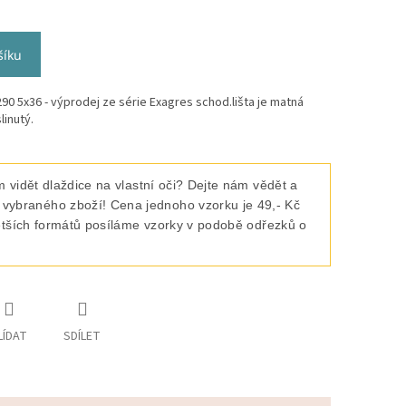
šíku
90 5x36 - výprodej ze série Exagres schod.lišta je matná
linutý.
 vidět dlaždice na vlastní oči? Dejte nám vědět a
raného zboží! Cena jednoho vzorku je 49,- Kč
ětších formátů posíláme vzorky v podobě odřezků o
LÍDAT
SDÍLET