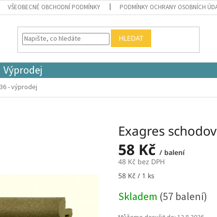
VŠEOBECNÉ OBCHODNÍ PODMÍNKY
PODMÍNKY OCHRANY OSOBNÍCH ÚD
HLEDAT
Výprodej
36 - výprodej
Exagres schodová
58 Kč
/ balení
48 Kč bez DPH
Měrná
58 Kč / 1 ks
cena:
Skladem
(57 balení)