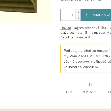
Můžeme doručit do:
12.8.2026
Přidat do ko
Obklad
Exagres schodová lišta T-2
dlaždice, materiál mrazuvzdorný s
Detailní informace
Potřebujete před zakoupením
my Vám ZAŠLEME VZORKY vyb
včetně dopravy, v případě v
velikosti ca 20x20cm.
TISK
ZEPTAT SE
H