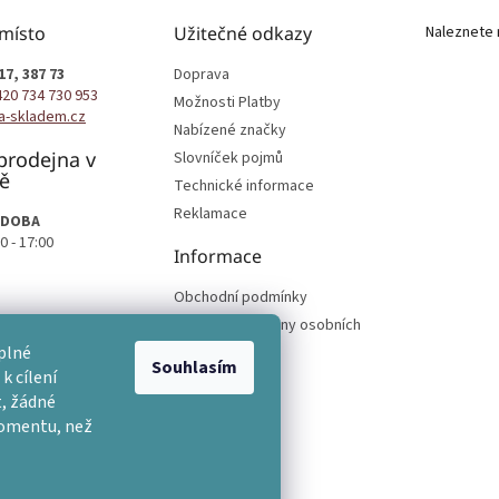
 místo
Užitečné odkazy
Naleznete 
17, 387 73
Doprava
420 734 730 953
Možnosti Platby
a-skladem.cz
Nabízené značky
prodejna v
Slovníček pojmů
ě
Technické informace
Reklamace
 DOBA
0 - 17:00
Informace
Obchodní podmínky
Podmínky ochrany osobních
podmínek
plné
Souhlasím
k cílení
, žádné
momentu, než