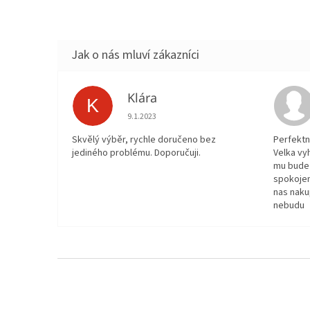
Klára
K
Hodnocení obchodu je 5 z 5 hvězdiček.
9.1.2023
Skvělý výběr, rychle doručeno bez
Perfektn
jediného problému. Doporučuji.
Velka vy
mu bude 
spokojen
nas naku
nebudu
Z
á
p