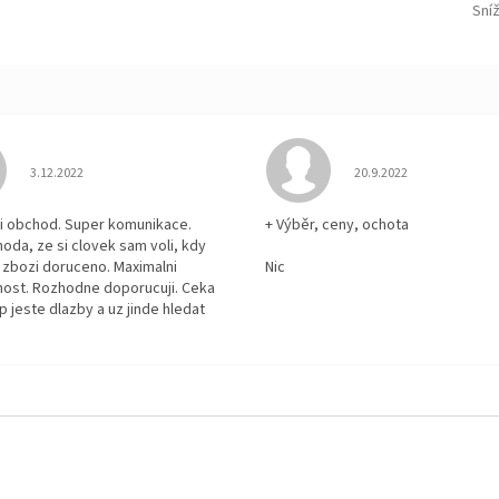
Sní
Hodnocení obchodu je 5 z 5 hvězdiček.
Hodnocení obchodu je
3.12.2022
20.9.2022
i obchod. Super komunikace.
+ Výběr, ceny, ochota
hoda, ze si clovek sam voli, kdy
zbozi doruceno. Maximalni
Nic
ost. Rozhodne doporucuji. Ceka
p jeste dlazby a uz jinde hledat