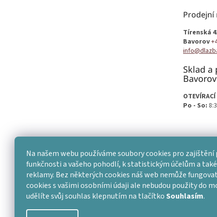
a
t
Prodejní
í
Tírenská 4
Bavorov
+
info@dlazb
Sklad a 
Bavorov
OTEVÍRACÍ
Po - So:
8:3
Na našem webu používáme soubory cookies pro zajištění 
funkčnosti a vašeho pohodlí, k statistickým účelům a také 
reklamy. Bez některých cookies náš web nemůže fungovat
cookies s vašimi osobními údaji ale nebudou použity do 
udělíte svůj souhlas klepnutím na tlačítko
Souhlasím
.