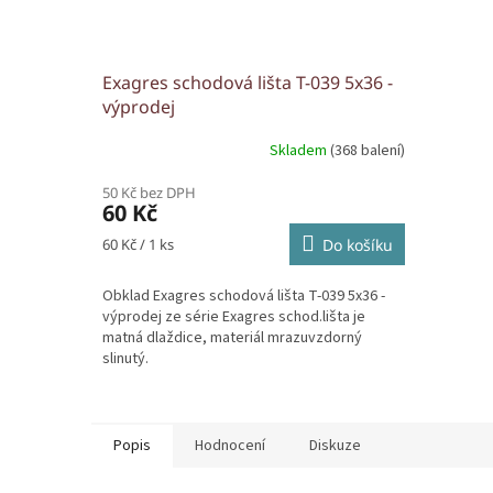
Exagres schodová lišta T-039 5x36 -
výprodej
Skladem
(368 balení)
50 Kč bez DPH
60 Kč
Měrná
60 Kč / 1 ks
Do košíku
cena:
Obklad Exagres schodová lišta T-039 5x36 -
výprodej ze série Exagres schod.lišta je
matná dlaždice, materiál mrazuvzdorný
slinutý.
Popis
Hodnocení
Diskuze