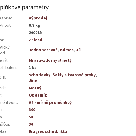
plňkové parametry
egorie
:
Výprodej
tnost
:
0.7 kg
:
200015
va
:
Zelená
etický
Jednobarevné
,
Kámen
,
Jíl
led
:
riál
:
Mrazuvzdorný slinutý
ah balení
:
1 ks
schodovky
,
Sokly a tvarové prvky
,
ití
:
Jiné
rch
:
Matný
r
:
Obdélník
měnlivost
:
V2 - mírně proměnlivý
ka
:
360
a
:
50
ušťka
:
30
ekce
:
Exagres schod.lišta