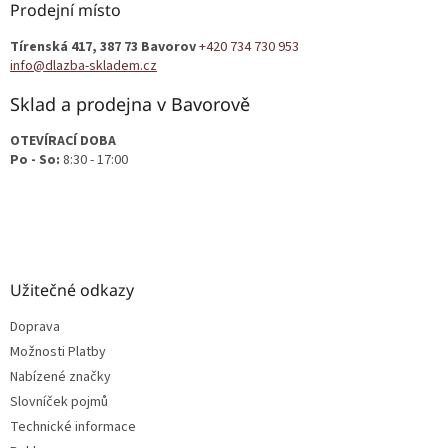
a
Prodejní místo
t
Tírenská 417, 387 73 Bavorov
+420 734 730 953
í
info@dlazba-skladem.cz
Sklad a prodejna v Bavorově
OTEVÍRACÍ DOBA
Po - So:
8:30 - 17:00
Užitečné odkazy
Doprava
Možnosti Platby
Nabízené značky
Slovníček pojmů
Technické informace