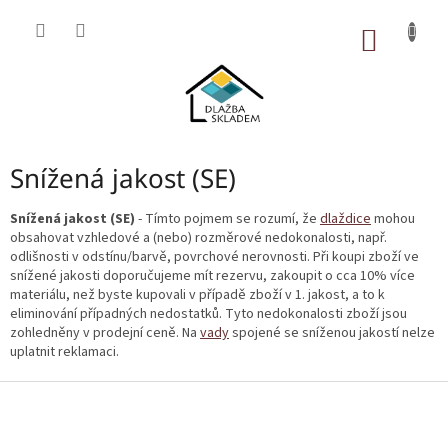
Přejít
na
NÁKUP
obsah
KOŠÍK
Snížená jakost (SE)
Snížená jakost (SE)
- Tímto pojmem se rozumí, že
dlaždice
mohou
obsahovat vzhledové a (nebo) rozměrové nedokonalosti, např.
odlišnosti v odstínu/barvě, povrchové nerovnosti. Při koupi zboží ve
snížené jakosti doporučujeme mít rezervu, zakoupit o cca 10% více
materiálu, než byste kupovali v případě zboží v 1. jakost, a to k
eliminování případných nedostatků. Tyto nedokonalosti zboží jsou
zohledněny v prodejní ceně. Na
vady
spojené se sníženou jakostí nelze
uplatnit reklamaci.
Z
á
p