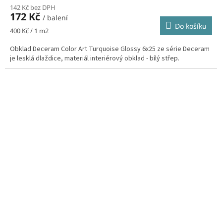
142 Kč bez DPH
172 Kč
/ balení
Do košíku
Měrná
400 Kč / 1 m2
cena:
Obklad Deceram Color Art Turquoise Glossy 6x25 ze série Deceram
je lesklá dlaždice, materiál interiérový obklad - bílý střep.