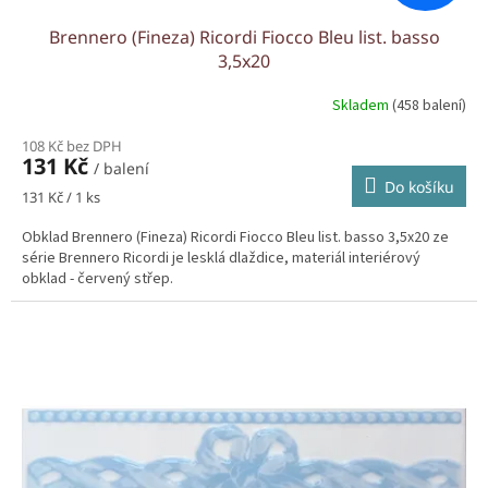
Brennero (Fineza) Ricordi Fiocco Bleu list. basso
3,5x20
Skladem
(458 balení)
108 Kč bez DPH
131 Kč
/ balení
Do košíku
Měrná
131 Kč / 1 ks
cena:
Obklad Brennero (Fineza) Ricordi Fiocco Bleu list. basso 3,5x20 ze
série Brennero Ricordi je lesklá dlaždice, materiál interiérový
obklad - červený střep.