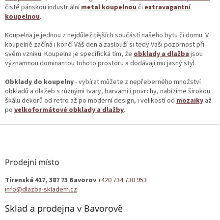
r
čistě pánskou industriální
metal koupelnou
či
extravagantní
v
koupelnou
.
k
y
Koupelna je jednou z nejdůležitějších součástí našeho bytu či domu. V
v
koupelně začíná i končí Váš den a zaslouží si tedy Vaši pozornost při
ý
svém vzniku. Koupelna je specifická tím, že
obklady a dlažba
jsou
p
významnou dominantou tohoto prostoru a dodávají mu jasný styl.
i
s
Obklady do koupelny
- vybírat můžete z nepřeberného množství
u
obkladů a dlažeb s různými tvary, barvami i povrchy, nabízíme širokou
škálu dekorů od retro až po moderní design, i velikostí od
mozaiky
až
po
velkoformátové obklady a dlažby
.
Z
á
p
a
Prodejní místo
t
Tírenská 417, 387 73 Bavorov
+420 734 730 953
í
info@dlazba-skladem.cz
Sklad a prodejna v Bavorově