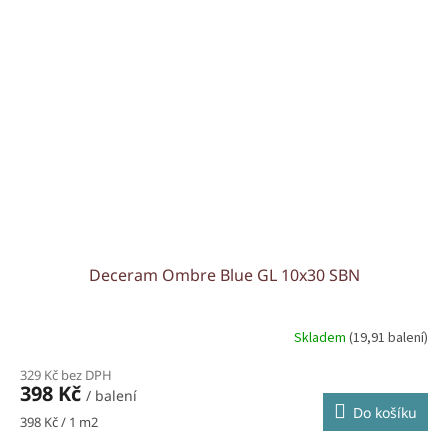
Deceram Ombre Blue GL 10x30 SBN
Skladem
(19,91 balení)
329 Kč bez DPH
398 Kč
/ balení
Do košíku
Měrná
398 Kč / 1 m2
cena: