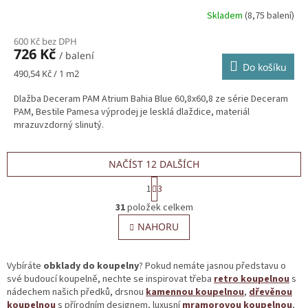
Skladem
(8,75 balení)
600 Kč bez DPH
726 Kč
/ balení
Do košíku
Měrná
490,54 Kč / 1 m2
cena:
Dlažba Deceram PAM Atrium Bahia Blue 60,8x60,8 ze série Deceram
PAM, Bestile Pamesa výprodej je lesklá dlaždice, materiál
mrazuvzdorný slinutý.
NAČÍST 12 DALŠÍCH
S
1
3
t
O
r
31
položek celkem
v
á
l
NAHORU
n
á
k
o
d
v
a
Vybíráte
obklady do koupelny
? Pokud nemáte jasnou představu o
á
c
své budoucí koupelně, nechte se inspirovat třeba
retro koupelnou
s
n
í
nádechem našich předků, drsnou
kamennou koupelnou
,
dřevěnou
í
p
koupelnou
s přírodním designem, luxusní
mramorovou koupelnou
,