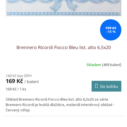
199 Kč
–15 %
Brennero Ricordi Fiocco Bleu list. alto 6,5x20
Skladem
(469 balení)
140 Kč bez DPH
169 Kč
/ balení
Do košíku
Měrná
169 Kč / 1 ks
cena:
Obklad Brennero Ricordi Fiocco Bleu list. alto 6,5x20 ze série
Brennero Ricordi je lesklá dlaždice, materiál interiérový obklad -
červený střep.