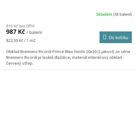
Skladem
(38 balení)
816 Kč bez DPH
987 Kč
/ balení
Do košíku
Měrná
822,50 Kč / 1 m2
cena:
Obklad Brennero Ricordi Prince Bleu fondo 20x20 (1.jakost) ze série
Brennero Ricordi je lesklá dlaždice, materiál interiérový obklad -
červený střep.