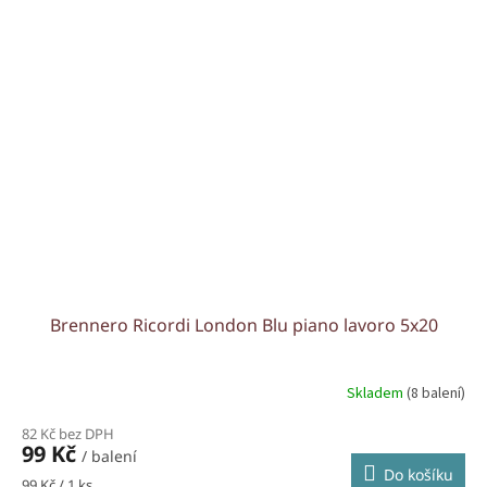
Brennero Ricordi London Blu piano lavoro 5x20
Skladem
(8 balení)
82 Kč bez DPH
99 Kč
/ balení
Do košíku
Měrná
99 Kč / 1 ks