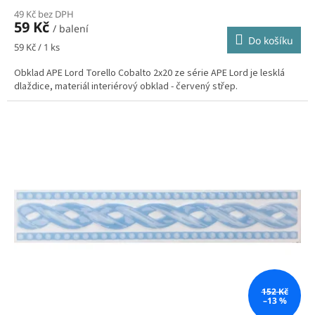
49 Kč bez DPH
59 Kč
/ balení
Do košíku
Měrná
59 Kč / 1 ks
cena:
Obklad APE Lord Torello Cobalto 2x20 ze série APE Lord je lesklá
dlaždice, materiál interiérový obklad - červený střep.
152 Kč
–13 %