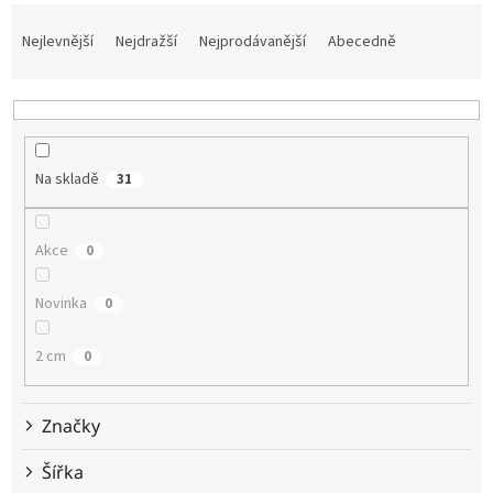
Ř
a
Nejlevnější
Nejdražší
Nejprodávanější
Abecedně
z
e
n
í
p
Na skladě
31
r
o
d
Akce
0
u
k
t
Novinka
0
ů
2 cm
0
Značky
Šířka