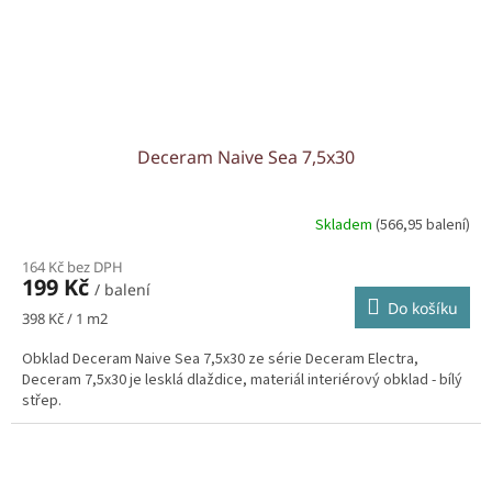
Deceram Naive Sea 7,5x30
Skladem
(566,95 balení)
164 Kč bez DPH
199 Kč
/ balení
Do košíku
Měrná
398 Kč / 1 m2
cena:
Obklad Deceram Naive Sea 7,5x30 ze série Deceram Electra,
Deceram 7,5x30 je lesklá dlaždice, materiál interiérový obklad - bílý
střep.