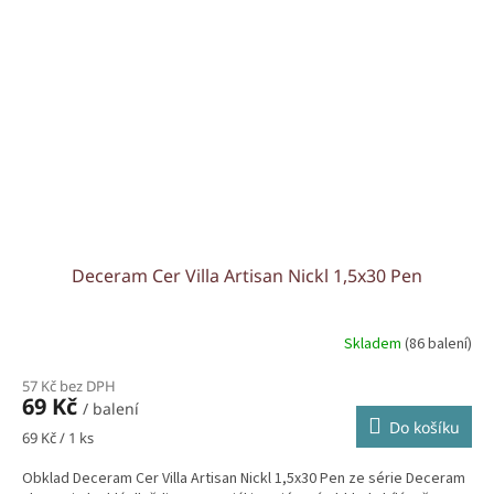
Deceram Cer Villa Artisan Nickl 1,5x30 Pen
Skladem
(86 balení)
57 Kč bez DPH
69 Kč
/ balení
Do košíku
Měrná
69 Kč / 1 ks
cena:
Obklad Deceram Cer Villa Artisan Nickl 1,5x30 Pen ze série Deceram