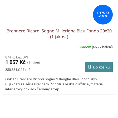
1 175 Kč
–10 %
Brennero Ricordi Sogno Millerighe Bleu Fondo 20x20
(1.jakost)
Skladem
(66,27 balení)
874 Kč bez DPH
1 057 Kč
/ balení
Do košíku
Měrná
880,83 Kč / 1 m2
cena:
Obklad Brennero Ricordi Sogno Millerighe Bleu Fondo 20x20
(1.jakost) ze série Brennero Ricordi je lesklá dlaždice, materiál
interiérový obklad - červený střep.