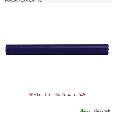
Položek k zobrazení:
31
V
ý
p
i
s
p
r
o
d
u
k
t
ů
APE Lord Torello Cobalto 2x20
Skladem
(32 balení)