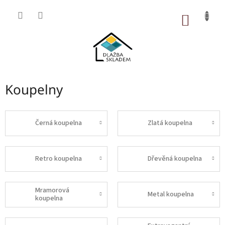
Přejít
na
NÁKUP
obsah
KOŠÍK
Koupelny
Černá koupelna
Zlatá koupelna
Retro koupelna
Dřevěná koupelna
Mramorová
Metal koupelna
koupelna