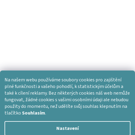
Na našem webu používáme soubory cookies pro zajištění
plné funkčnosti a vašeho pohodlí, k statistickým účelům a
také k cílení reklamy. Bez některých cookies náš web nemůže
fungovat, žádné cookies s vašimi osobními údaji ale nebudou
použity do momentu, než udělíte svůj souhlas klepnutím na
tlačítko
Souhlasím
.
Nastavení
Vytvořil Shoptet