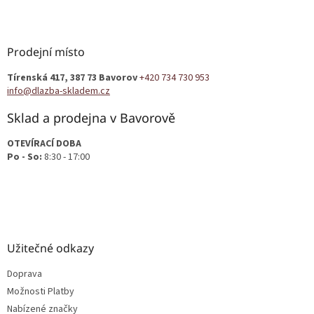
Z
á
p
a
Prodejní místo
t
Tírenská 417, 387 73 Bavorov
+420 734 730 953
í
info@dlazba-skladem.cz
Sklad a prodejna v Bavorově
OTEVÍRACÍ DOBA
Po - So:
8:30 - 17:00
Užitečné odkazy
Doprava
Možnosti Platby
Nabízené značky