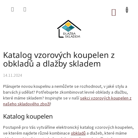
Přejít
na
NÁKUP
obsah
KOŠÍK
Katalog vzorových koupelen z
obkladů a dlažby skladem
14.11.2024
Plánujete novou koupelnu a nemůžete se rozhodnout, v jaké stylu a
barvách ji udělat? Potřebujete zkombinovat levné obklady a dlažbu,
které máme skladem? Inspirujte se v naší
sekci vzorových koupelen z
našeho skladového zboží
!
Katalog koupelen
Postupně pro Vás vytváříme elektronický katalog vzorových koupelen,
ve kterém najdete různé kombinace
obkladů
a dlažeb, které máme