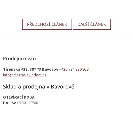
PŘEDCHOZÍ ČLÁNEK
DALŠÍ ČLÁNEK
Z
á
p
a
Prodejní místo
t
Tírenská 417, 387 73 Bavorov
+420 734 730 953
í
info@dlazba-skladem.cz
Sklad a prodejna v Bavorově
OTEVÍRACÍ DOBA
Po - So:
8:30 - 17:00