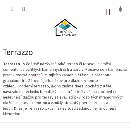
Přejít
na
NÁKUP
obsah
KOŠÍK
Terrazzo
Terrazzo
- V češtině nazývané také teraco či teraso, je směsí
cementu, ušlechtilých kamenných drtí a barviv. Používá se v kamenické
práci k tvorbě
povrchů
imitujících kámen, většinou s přesnou
granulometrií. Zároveň je to název pro dlaždic v tomto
vzhledu. Moderní terrazzo, jak ho známe dnes, pochází z Itálie;
navázalo na techniku benátských mistrů, kteří v zájmu zhotovit co
nejlevnější dlažbu pro terasy zalévali střípky rozbitých mramorových
dlaždic maltovou hmotou a vzniklý strakatý povrch brousili a
leštili. Dnes je Terrazzo luxusní záležitostí žádanou nejnáročnější
klientelou.
Z