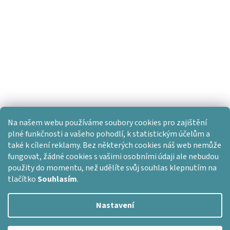
Na našem webu používáme soubory cookies pro zajištění
plné funkčnosti a vašeho pohodlí, k statistickým účelům a
také k cílení reklamy. Bez některých cookies náš web nemůže
fungovat, žádné cookies s vašimi osobními údaji ale nebudou
použity do momentu, než udělíte svůj souhlas klepnutím na
tlačítko
Souhlasím
.
Nastavení
Vytvořil Shoptet