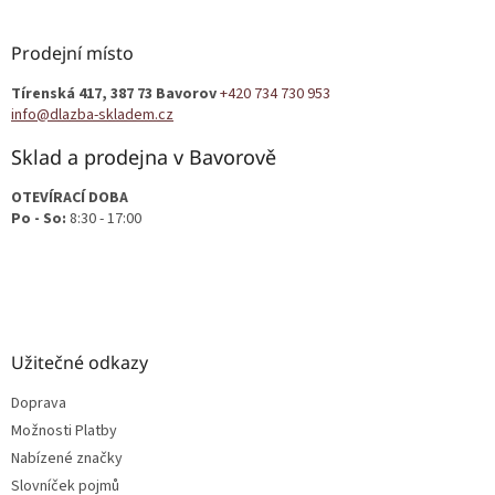
á
p
a
Prodejní místo
t
Tírenská 417, 387 73 Bavorov
+420 734 730 953
í
info@dlazba-skladem.cz
Sklad a prodejna v Bavorově
OTEVÍRACÍ DOBA
Po - So:
8:30 - 17:00
Užitečné odkazy
Doprava
Možnosti Platby
Nabízené značky
Slovníček pojmů