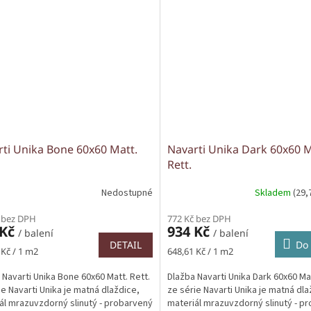
ti Unika Bone 60x60 Matt.
Navarti Unika Dark 60x60 M
Rett.
Nedostupné
Skladem
(29,
 bez DPH
772 Kč bez DPH
 Kč
934 Kč
/ balení
/ balení
DETAIL
Do 
Měrná
 Kč / 1 m2
648,61 Kč / 1 m2
cena:
 Navarti Unika Bone 60x60 Matt. Rett.
Dlažba Navarti Unika Dark 60x60 Mat
ie Navarti Unika je matná dlaždice,
ze série Navarti Unika je matná dla
ál mrazuvzdorný slinutý - probarvený
materiál mrazuvzdorný slinutý - p