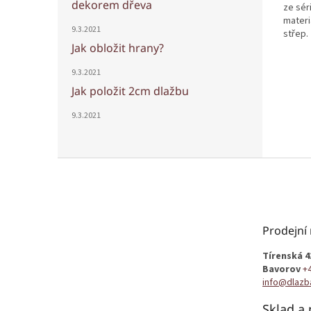
dekorem dřeva
ze sér
materi
9.3.2021
střep.
Jak obložit hrany?
9.3.2021
Jak položit 2cm dlažbu
9.3.2021
Z
á
p
a
t
Prodejní
í
Tírenská 4
Bavorov
+
info@dlazb
Sklad a 