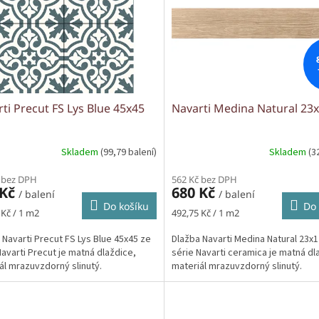
ti Precut FS Lys Blue 45x45
Navarti Medina Natural 23
Skladem
(99,79 balení)
Skladem
(3
 bez DPH
562 Kč bez DPH
 Kč
680 Kč
/ balení
/ balení
Do košíku
Do 
Měrná
 Kč / 1 m2
492,75 Kč / 1 m2
cena:
 Navarti Precut FS Lys Blue 45x45 ze
Dlažba Navarti Medina Natural 23x
Navarti Precut je matná dlaždice,
série Navarti ceramica je matná dl
ál mrazuvzdorný slinutý.
materiál mrazuvzdorný slinutý.