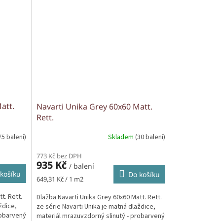
att.
Navarti Unika Grey 60x60 Matt.
Rett.
75 balení)
Skladem
(30 balení)
773 Kč bez DPH
935 Kč
/ balení
košíku
Do košíku
Měrná
649,31 Kč / 1 m2
cena:
t. Rett.
Dlažba Navarti Unika Grey 60x60 Matt. Rett.
ždice,
ze série Navarti Unika je matná dlaždice,
robarvený
materiál mrazuvzdorný slinutý - probarvený