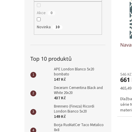
i
r
n
s
o
e
p
d
Akce
0
l
r
u
o
k
Novinka
10
d
t
u
ů
Navar
k
t
ů
Top 10 produktů
APE London Blanco 5x20
546 Kč
bombato
661
147 Kč
Měrná
Deceram Cementina Black and
465,49
cena:
White 20x20
437 Kč
Dlažba
série 
Brennero (Fineza) Ricordi
materi
London Bianco 5x20
149 Kč
Borja RusNatCer Taco Metalico
8x8