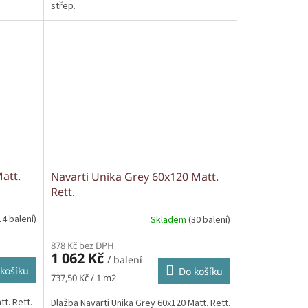
střep.
att.
Navarti Unika Grey 60x120 Matt.
Rett.
14 balení)
Skladem
(30 balení)
878 Kč bez DPH
1 062 Kč
/ balení
košíku
Do košíku
Měrná
737,50 Kč / 1 m2
cena:
tt. Rett.
Dlažba Navarti Unika Grey 60x120 Matt. Rett.