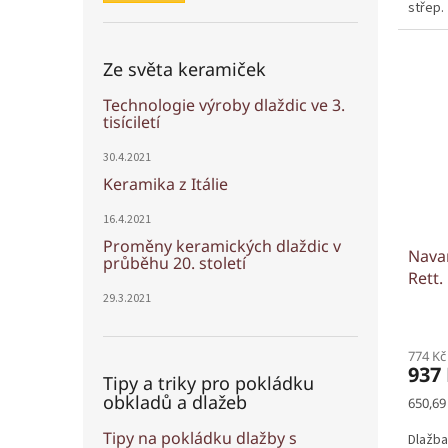
střep.
Ze světa keramiček
Technologie výroby dlaždic ve 3.
tisíciletí
30.4.2021
Keramika z Itálie
16.4.2021
Proměny keramických dlaždic v
Navar
průběhu 20. století
Rett.
29.3.2021
774 Kč
937
Tipy a triky pro pokládku
obkladů a dlažeb
Měrná
650,69
cena:
Tipy na pokládku dlažby s
Dlažba