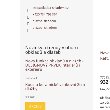
info
@
dlazba-skladem.cz
+420 734 792 364
dlazba-skladem
dlazba_skladem
Novinky a trendy v oboru
obkladů a dlažeb
Navar
Rett.
Nová funkce obkladů a dlažeb -
DESIGNOVÝ PRVEK interiérů i
exteriérů
770 Kč
12.3.2021
932
Kouzlo keramické venkovní 2cm
dlažby
Měrná
647,22
cena:
9.3.2021
Dlažba
ze sér
ARCHIV
materi