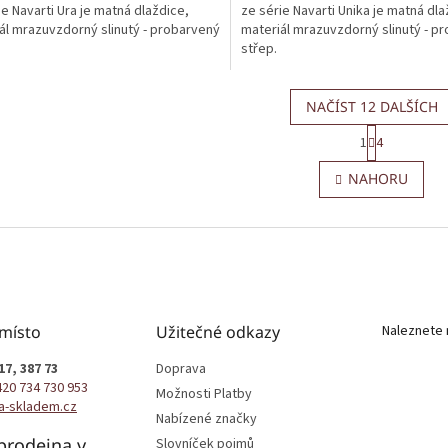
ie Navarti Ura je matná dlaždice,
ze série Navarti Unika je matná dla
ál mrazuvzdorný slinutý - probarvený
materiál mrazuvzdorný slinutý - p
střep.
NAČÍST 12 DALŠÍCH
S
1
4
t
O
r
v
NAHORU
á
l
n
á
k
d
o
a
v
c
á
í
n
p
í
r
 místo
Užitečné odkazy
Naleznete 
v
k
17, 387 73
Doprava
y
420 734 730 953
Možnosti Platby
v
a-skladem.cz
ý
Nabízené značky
p
prodejna v
Slovníček pojmů