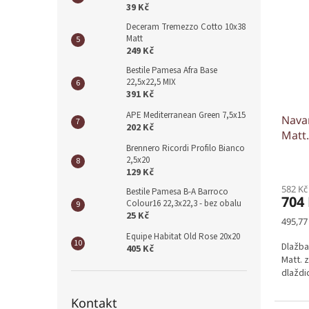
39 Kč
Deceram Tremezzo Cotto 10x38
Matt
249 Kč
Bestile Pamesa Afra Base
22,5x22,5 MIX
391 Kč
APE Mediterranean Green 7,5x15
Navar
202 Kč
Matt.
Brennero Ricordi Profilo Bianco
2,5x20
129 Kč
582 Kč
Bestile Pamesa B-A Barroco
704
Colour16 22,3x22,3 - bez obalu
25 Kč
Měrná
495,77
cena:
Equipe Habitat Old Rose 20x20
Dlažba
405 Kč
Matt. 
dlaždi
Kontakt