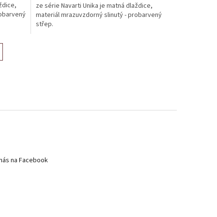
ždice,
ze série Navarti Unika je matná dlaždice,
robarvený
materiál mrazuvzdorný slinutý - probarvený
střep.
nás na Facebook