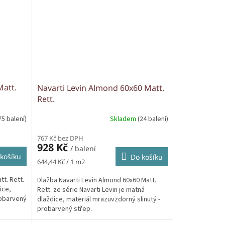
Matt.
Navarti Levin Almond 60x60 Matt.
Rett.
75 balení)
Skladem
(24 balení)
767 Kč bez DPH
928 Kč
/ balení
košíku
Do košíku
Měrná
644,44 Kč / 1 m2
cena:
tt. Rett.
Dlažba Navarti Levin Almond 60x60 Matt.
ice,
Rett. ze série Navarti Levin je matná
robarvený
dlaždice, materiál mrazuvzdorný slinutý -
probarvený střep.