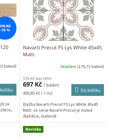
816 Kč
–16 %
x120
Navarti Precut FS Lys White 45x45
Matt.
23 balení)
Skladem
(170,71 balení)
576 Kč bez DPH
697 Kč
/ balení
košíku
Do košíku
Měrná
490,85 Kč / 1 m2
cena:
120 ze
Dlažba Navarti Precut FS Lys White 45x45
aždice,
Matt. ze série Navarti Precut je matná
dlaždice, materiál .
Novinka