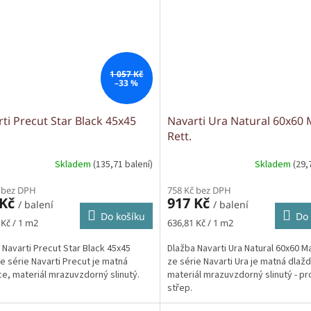
1 057 Kč
–33 %
ti Precut Star Black 45x45
Navarti Ura Natural 60x60 
Rett.
Skladem
(135,71 balení)
Skladem
(29,
 bez DPH
758 Kč bez DPH
 Kč
917 Kč
/ balení
/ balení
Do košíku
Do 
Měrná
 Kč / 1 m2
636,81 Kč / 1 m2
cena:
 Navarti Precut Star Black 45x45
Dlažba Navarti Ura Natural 60x60 Ma
ze série Navarti Precut je matná
ze série Navarti Ura je matná dlažd
ce, materiál mrazuvzdorný slinutý.
materiál mrazuvzdorný slinutý - p
střep.