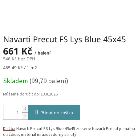
Navarti Precut FS Lys Blue 45x45
661 Kč
/ balení
546 Kč bez DPH
Měrná
465,49 Kč / 1 m2
cena:
Skladem
(99,79 balení)
Můžeme doručit do:
13.8.2026
Přidat do košíku
Dlažba
Navarti Precut FS Lys Blue 45x45 ze série Navarti Precut je matná
dlaždice, materiál mrazuvzdorný slinutý.