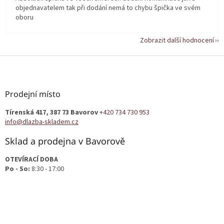
objednavatelem tak při dodání nemá to chybu špička ve svém
oboru
Zobrazit další hodnocení
Z
á
p
a
Prodejní místo
t
Tírenská 417, 387 73 Bavorov
+420 734 730 953
í
info@dlazba-skladem.cz
Sklad a prodejna v Bavorově
OTEVÍRACÍ DOBA
Po - So:
8:30 - 17:00