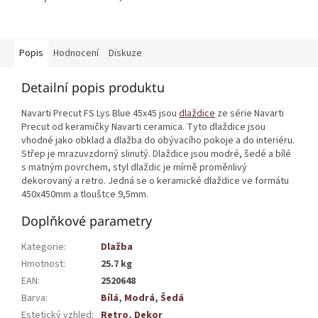
Popis
Hodnocení
Diskuze
Detailní popis produktu
Navarti Precut FS Lys Blue 45x45 jsou
dlaždice
ze série Navarti
Precut od keramičky Navarti ceramica. Tyto dlaždice jsou
vhodné jako obklad a dlažba do obývacího pokoje a do interiéru.
Střep je mrazuvzdorný slinutý. Dlaždice jsou modré, šedé a bílé
s matným povrchem, styl dlaždic je mírně proměnlivý
dekorovaný a retro. Jedná se o keramické dlaždice ve formátu
450x450mm a tlouštce 9,5mm.
Doplňkové parametry
Kategorie
:
Dlažba
Hmotnost
:
25.7 kg
EAN
:
2520648
Barva
:
Bílá
,
Modrá
,
Šedá
Estetický vzhled
:
Retro
,
Dekor