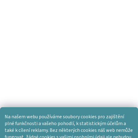
Na našem webu používáme soubory cookies pro zajištění
plné funkčnosti a vašeho pohodlí, k statistickým účelům a
také k cílení reklamy. Bez některých cookies náš web nemůže
fungovat, žádné cookies s vašimi osobními údaji ale nebudou