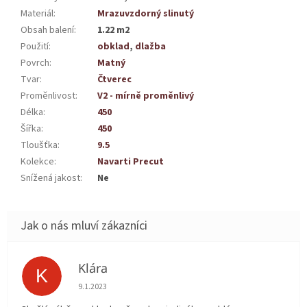
Materiál
:
Mrazuvzdorný slinutý
Obsah balení
:
1.22 m2
Použití
:
obklad
,
dlažba
Povrch
:
Matný
Tvar
:
Čtverec
Proměnlivost
:
V2 - mírně proměnlivý
Délka
:
450
Šířka
:
450
Tloušťka
:
9.5
Kolekce
:
Navarti Precut
Snížená jakost
:
Ne
Klára
K
Hodnocení obchodu je 5 z 5 hvězdiček.
9.1.2023