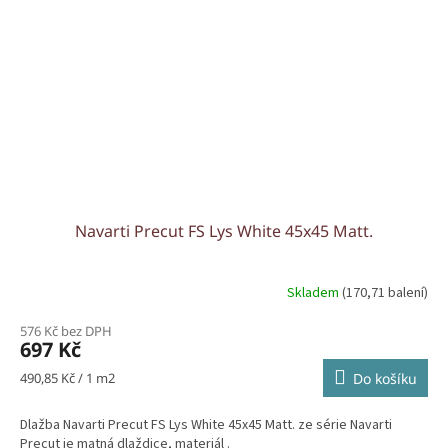
Navarti Precut FS Lys White 45x45 Matt.
Skladem
(170,71 balení)
576 Kč bez DPH
697 Kč
Měrná
490,85 Kč / 1 m2
Do košíku
cena:
Dlažba Navarti Precut FS Lys White 45x45 Matt. ze série Navarti
Precut je matná dlaždice, materiál .