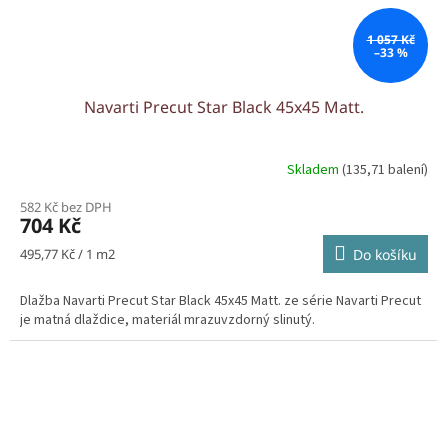
1 057 Kč
–33 %
Navarti Precut Star Black 45x45 Matt.
Skladem
(135,71 balení)
582 Kč bez DPH
704 Kč
Měrná
495,77 Kč / 1 m2
Do košíku
cena:
Dlažba Navarti Precut Star Black 45x45 Matt. ze série Navarti Precut
je matná dlaždice, materiál mrazuvzdorný slinutý.