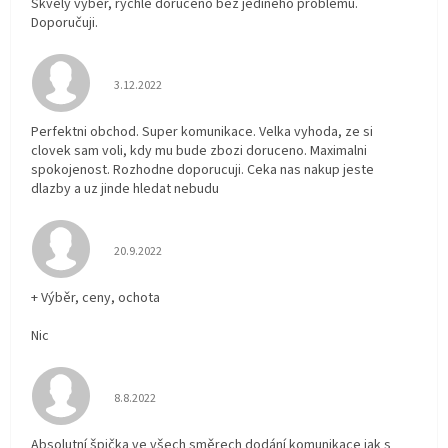
Skvělý výběr, rychle doručeno bez jediného problému.
Doporučuji.
Hodnocení obchodu je 5 z 5 hvězdiček.
3.12.2022
Perfektni obchod. Super komunikace. Velka vyhoda, ze si
clovek sam voli, kdy mu bude zbozi doruceno. Maximalni
spokojenost. Rozhodne doporucuji. Ceka nas nakup jeste
dlazby a uz jinde hledat nebudu
Hodnocení obchodu je 5 z 5 hvězdiček.
20.9.2022
+ Výběr, ceny, ochota
Nic
Hodnocení obchodu je 5 z 5 hvězdiček.
8.8.2022
Absolutní špička ve všech směrech dodání komunikace jak s