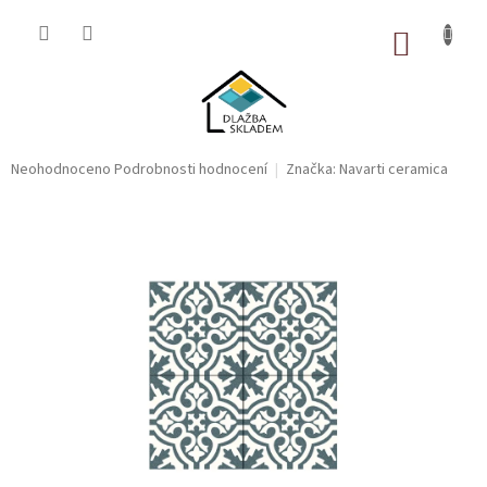
Přejít
na
NÁKUP
obsah
KOŠÍK
Průměrné
Neohodnoceno
Podrobnosti hodnocení
Značka:
Navarti ceramica
hodnocení
produktu
je
0,0
z
5
hvězdiček.