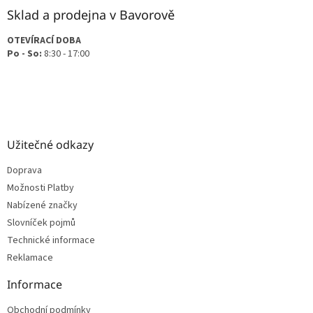
v
Sklad a prodejna v Bavorově
k
y
OTEVÍRACÍ DOBA
v
Po - So:
8:30 - 17:00
ý
p
i
s
u
Užitečné odkazy
Doprava
Možnosti Platby
Nabízené značky
Slovníček pojmů
Technické informace
Reklamace
Informace
Obchodní podmínky