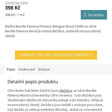
329 Kč bez DPH
398 Kč
Měrná
398 Kč / 1 m2
Do košíku
cena:
Dlažba Bestile Pamesa Pirineos Wengue Wood 15x60 ze série
Bestile Pamesa Wood je matná dlaždice, materiál mrazuvzdorný
slinutý.
ZOBRAZIT VŠECHNY SOUVISEJÍCÍ PRODUKTY
Popis
Hodnocení
Diskuze
Detailní popis produktu
Cifre Ronin Oak Mate 9,8x59,3 jsou
dlaždice
ze série Bestile
Pamesa Wood od keramičky Cifre ceramica. Tyto dlaždice jsou
vhodné jako dlažba do obývacího pokoje a do interiéru. Střep je
mrazuvzdorný slinutý. Dlaždice jsou hnědé s matným povrchem,
styl dlaždic je velmi proměnlivý dřevěný. Jedná se o keramické