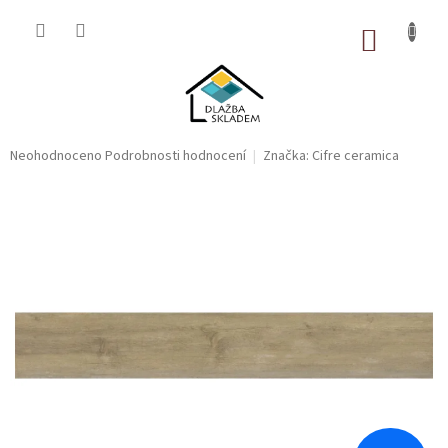
Přejít
na
NÁKUP
obsah
KOŠÍK
Průměrné
Neohodnoceno
Podrobnosti hodnocení
Značka:
Cifre ceramica
hodnocení
produktu
je
0,0
z
5
hvězdiček.