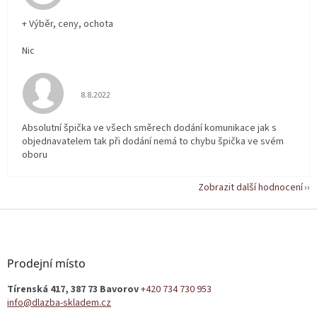
+ Výběr, ceny, ochota
Nic
Hodnocení obchodu je 5 z 5 hvězdiček.
8.8.2022
Absolutní špička ve všech směrech dodání komunikace jak s
objednavatelem tak při dodání nemá to chybu špička ve svém
oboru
Zobrazit další hodnocení
Z
á
p
a
Prodejní místo
t
Tírenská 417, 387 73 Bavorov
+420 734 730 953
í
info@dlazba-skladem.cz