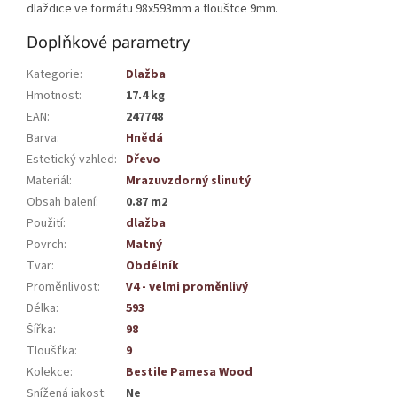
dlaždice ve formátu 98x593mm a tlouštce 9mm.
Doplňkové parametry
Kategorie
:
Dlažba
Hmotnost
:
17.4 kg
EAN
:
247748
Barva
:
Hnědá
Estetický vzhled
:
Dřevo
Materiál
:
Mrazuvzdorný slinutý
Obsah balení
:
0.87 m2
Použití
:
dlažba
Povrch
:
Matný
Tvar
:
Obdélník
Proměnlivost
:
V4 - velmi proměnlivý
Délka
:
593
Šířka
:
98
Tloušťka
:
9
Kolekce
:
Bestile Pamesa Wood
Snížená jakost
:
Ne