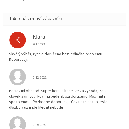
Klára
K
Hodnocení obchodu je 5 z 5 hvězdiček.
9.1.2023
Skvělý výběr, rychle doručeno bez jediného problému.
Doporučuji.
Hodnocení obchodu je 5 z 5 hvězdiček.
3.12.2022
Perfektni obchod. Super komunikace. Velka vyhoda, ze si
clovek sam voli, kdy mu bude zbozi doruceno. Maximalni
spokojenost. Rozhodne doporucuji. Ceka nas nakup jeste
dlazby a uz jinde hledat nebudu
Hodnocení obchodu je 5 z 5 hvězdiček.
20.9.2022