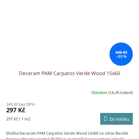
446 Kč
–33 %
Deceram PAM Carpatos Verde Wood 15x60
Skladem
(16,45 balení)
245 Kč bez DPH
297 Kč
Měrná
297 Kč / 1 m2
Do košíku
cena:
Dlažba Deceram PAM Carpatos Verde Wood 15x60 ze série Bestile