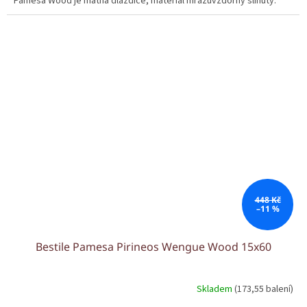
Pamesa Wood je matná dlaždice, materiál mrazuvzdorný slinutý.
448 Kč
–11 %
Bestile Pamesa Pirineos Wengue Wood 15x60
Skladem
(173,55 balení)