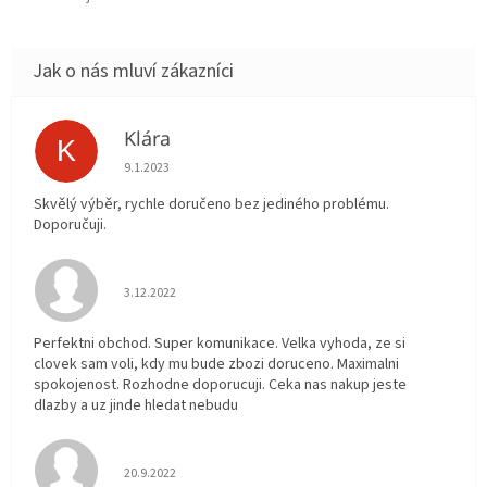
Klára
K
Hodnocení obchodu je 5 z 5 hvězdiček.
9.1.2023
Skvělý výběr, rychle doručeno bez jediného problému.
Doporučuji.
Hodnocení obchodu je 5 z 5 hvězdiček.
3.12.2022
Perfektni obchod. Super komunikace. Velka vyhoda, ze si
clovek sam voli, kdy mu bude zbozi doruceno. Maximalni
spokojenost. Rozhodne doporucuji. Ceka nas nakup jeste
dlazby a uz jinde hledat nebudu
Hodnocení obchodu je 5 z 5 hvězdiček.
20.9.2022