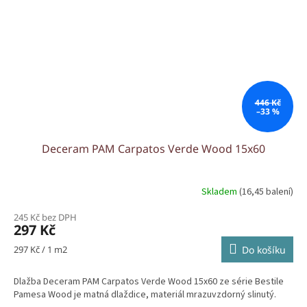
446 Kč
–33 %
Deceram PAM Carpatos Verde Wood 15x60
Skladem
(16,45 balení)
245 Kč bez DPH
297 Kč
Měrná
297 Kč / 1 m2
Do košíku
cena:
Dlažba Deceram PAM Carpatos Verde Wood 15x60 ze série Bestile
Pamesa Wood je matná dlaždice, materiál mrazuvzdorný slinutý.