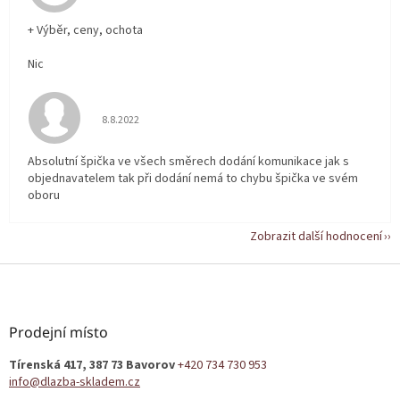
+ Výběr, ceny, ochota
Nic
Hodnocení obchodu je 5 z 5 hvězdiček.
8.8.2022
Absolutní špička ve všech směrech dodání komunikace jak s
objednavatelem tak při dodání nemá to chybu špička ve svém
oboru
Zobrazit další hodnocení
Z
á
p
a
Prodejní místo
t
Tírenská 417, 387 73 Bavorov
+420 734 730 953
í
info@dlazba-skladem.cz