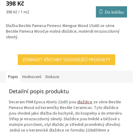
398 Kč
Měrná
398 Kč / 1 m2
Do košíku
cena:
Dlažba Bestile Pamesa Pirineos Wengue Wood 15x60 ze série
Bestile Pamesa Wood je matná dlaždice, materiál mrazuvzdorný
slinutý.
ZOBRAZIT VŠECHNY SOUVISEJÍCÍ PRODUKTY
Popis
Hodnocení
Diskuze
Detailní popis produktu
Deceram PAM Epoca Abeto 22x85 jsou
dlaždice
ze série Bestile
Pamesa Wood od keramičky Bestile Ceramicas. Tyto dlaždice
jsou vhodné jako dlažba do kuchyně, do koupelny a do interiéru.
Střep je mrazuvzdorný slinutý. Dlaždice jsou hnědé a béžové s
matným povrchem, styl dlaždic je středně proměnlivý dřevěný.
Jedná se o keramické dlaždice ve formátu 220x850mm a