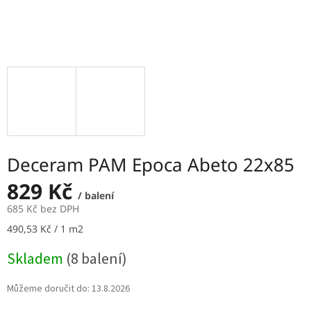
Deceram PAM Epoca Abeto 22x85
829 Kč
/ balení
685 Kč bez DPH
Měrná
490,53 Kč / 1 m2
cena:
Skladem
(8 balení)
Můžeme doručit do:
13.8.2026