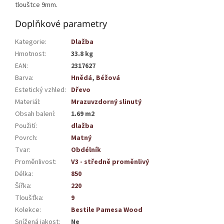
tlouštce 9mm.
Doplňkové parametry
Kategorie
:
Dlažba
Hmotnost
:
33.8 kg
EAN
:
2317627
Barva
:
Hnědá
,
Béžová
Estetický vzhled
:
Dřevo
Materiál
:
Mrazuvzdorný slinutý
Obsah balení
:
1.69 m2
Použití
:
dlažba
Povrch
:
Matný
Tvar
:
Obdélník
Proměnlivost
:
V3 - středně proměnlivý
Délka
:
850
Šířka
:
220
Tloušťka
:
9
Kolekce
:
Bestile Pamesa Wood
Snížená jakost
:
Ne