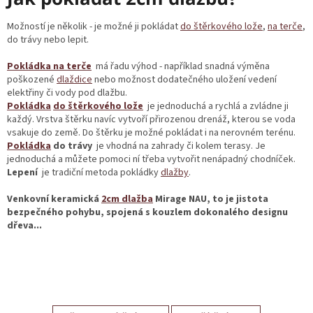
Možností je několik - je možné ji pokládat
do štěrkového lože
,
na terče
,
do trávy nebo lepit.
Pokládka
na terče
má řadu výhod - například snadná výměna
poškozené
dlaždice
nebo možnost dodatečného uložení vedení
elektřiny či vody pod dlažbu.
Pokládka
do štěrkového lože
je jednoduchá a rychlá a zvládne ji
každý. Vrstva štěrku navíc vytvoří přirozenou drenáž, kterou se voda
vsakuje do země. Do štěrku je možné pokládat i na nerovném terénu.
Pokládka
do trávy
je vhodná na zahrady či kolem terasy. Je
jednoduchá a můžete pomoci ní třeba vytvořit nenápadný chodníček.
Lepení
je tradiční metoda pokládky
dlažby
.
Venkovní keramická
2cm dlažba
Mirage NAU
, to je jistota
bezpečného pohybu, spojená s kouzlem dokonalého designu
dřeva...