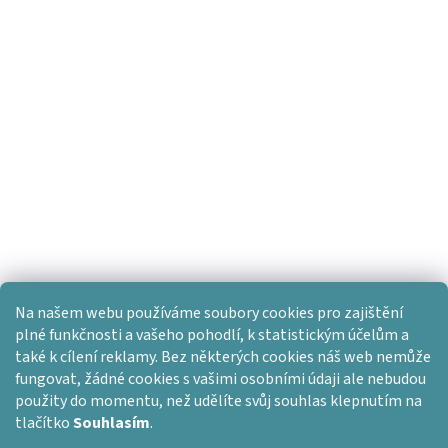
Na našem webu používáme soubory cookies pro zajištění
plné funkčnosti a vašeho pohodlí, k statistickým účelům a
také k cílení reklamy. Bez některých cookies náš web nemůže
fungovat, žádné cookies s vašimi osobními údaji ale nebudou
použity do momentu, než udělíte svůj souhlas klepnutím na
tlačítko
Souhlasím
.