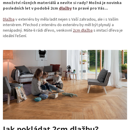
množství různých materiálů a nevíte si rady? Možná je novinka
posledních let v podobě 2cm
dlažby
to pravé pro Vás...
Dlažba
v exteriéru by měla ladit nejen s Vaší zahradou, ale i s Vaším
interiérem. Přechod z interiéru do exteriéru by měl být plynulý a
nenápadný. Máte-li rádi dřevo, venkovní
2cm
dlažba
s imitací dřeva je
ideální řešení.
Jak pokládat 2cm dlažbu?