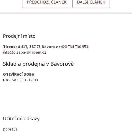
PŘEDCHOZÍ ČLÁNEK
DALŠÍ ČLÁNEK
Z
á
p
a
Prodejní místo
t
Tírenská 417, 387 73 Bavorov
+420 734 730 953
í
info@dlazba-skladem.cz
Sklad a prodejna v Bavorově
OTEVÍRACÍ DOBA
Po - So:
8:30 - 17:00
Užitečné odkazy
Doprava