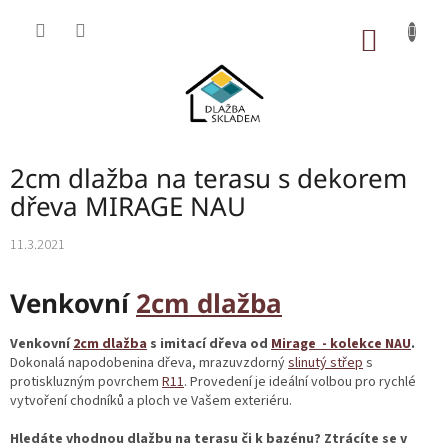
Přejít
na
NÁKUP
obsah
KOŠÍK
2cm dlažba na terasu s dekorem
dřeva MIRAGE NAU
11.3.2021
Venkovní
2cm dlažba
Venkovní
2cm dlažba
s imitací dřeva od
Mirage - kolekce NAU
.
Dokonalá napodobenina dřeva, mrazuvzdorný
slinutý střep
s
protiskluzným povrchem
R11
. Provedení je ideální volbou pro rychlé
vytvoření chodníků a ploch ve Vašem exteriéru.
Hledáte vhodnou dlažbu na terasu či k bazénu? Ztrácíte se v