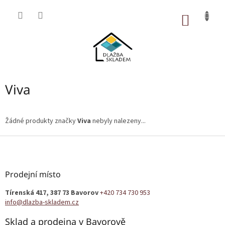
Přejít
na
NÁKUP
obsah
KOŠÍK
Viva
Žádné produkty značky
Viva
nebyly nalezeny...
Z
á
p
a
Prodejní místo
t
Tírenská 417, 387 73 Bavorov
+420 734 730 953
í
info@dlazba-skladem.cz
Sklad a prodejna v Bavorově