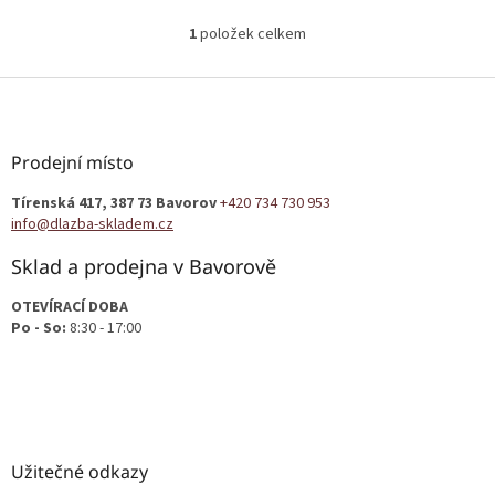
1
položek celkem
O
v
l
Z
á
á
d
p
a
a
Prodejní místo
c
t
í
Tírenská 417, 387 73 Bavorov
+420 734 730 953
í
p
info@dlazba-skladem.cz
r
v
Sklad a prodejna v Bavorově
k
y
OTEVÍRACÍ DOBA
v
Po - So:
8:30 - 17:00
ý
p
i
s
u
Užitečné odkazy