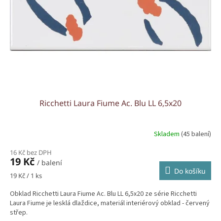
r
u
o
k
d
t
u
ů
k
t
ů
Ricchetti Laura Fiume Ac. Blu LL 6,5x20
Skladem
(45 balení)
16 Kč bez DPH
19 Kč
/ balení
Do košíku
Měrná
19 Kč / 1 ks
cena:
Obklad Ricchetti Laura Fiume Ac. Blu LL 6,5x20 ze série Ricchetti
Laura Fiume je lesklá dlaždice, materiál interiérový obklad - červený
střep.