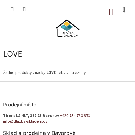
Přejít
na
NÁKUP
obsah
KOŠÍK
LOVE
Žádné produkty značky
LOVE
nebyly nalezeny...
Z
á
p
a
Prodejní místo
t
Tírenská 417, 387 73 Bavorov
+420 734 730 953
í
info@dlazba-skladem.cz
Sklad a prodejna v Bavorově