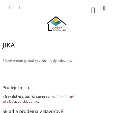
Přejít
na
NÁKUP
obsah
KOŠÍK
JIKA
Žádné produkty značky
JIKA
nebyly nalezeny...
Z
á
p
a
Prodejní místo
t
Tírenská 417, 387 73 Bavorov
+420 734 730 953
í
info@dlazba-skladem.cz
Sklad a prodejna v Bavorově