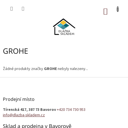
Přejít
na
NÁKUP
obsah
KOŠÍK
GROHE
Žádné produkty značky
GROHE
nebyly nalezeny...
Z
á
p
a
Prodejní místo
t
Tírenská 417, 387 73 Bavorov
+420 734 730 953
í
info@dlazba-skladem.cz
Sklad a prodejna v Bavorově