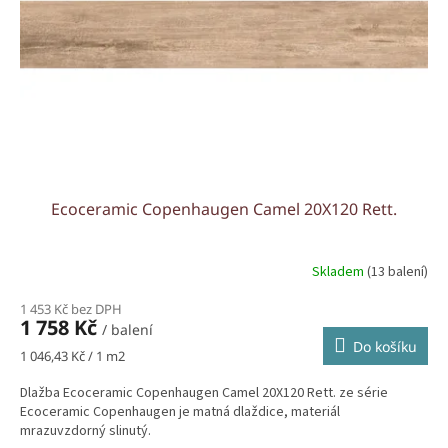
r
u
o
k
d
t
u
ů
k
t
ů
Ecoceramic Copenhaugen Camel 20X120 Rett.
Skladem
(13 balení)
1 453 Kč bez DPH
1 758 Kč
/ balení
Do košíku
Měrná
1 046,43 Kč / 1 m2
cena:
Dlažba Ecoceramic Copenhaugen Camel 20X120 Rett. ze série
Ecoceramic Copenhaugen je matná dlaždice, materiál
mrazuvzdorný slinutý.