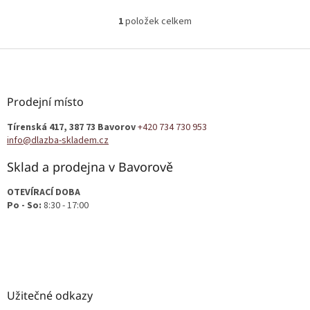
1
položek celkem
O
v
l
Z
á
á
d
p
a
a
Prodejní místo
c
t
í
Tírenská 417, 387 73 Bavorov
+420 734 730 953
í
p
info@dlazba-skladem.cz
r
v
Sklad a prodejna v Bavorově
k
y
OTEVÍRACÍ DOBA
v
Po - So:
8:30 - 17:00
ý
p
i
s
u
Užitečné odkazy