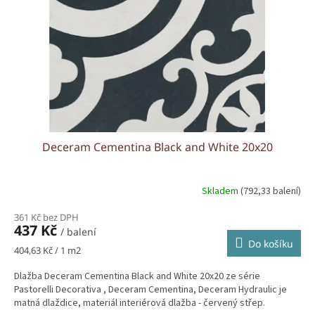
r
u
o
k
d
t
u
ů
k
t
ů
Deceram Cementina Black and White 20x20
Skladem
(792,33 balení)
361 Kč bez DPH
437 Kč
/ balení
Do košíku
Měrná
404,63 Kč / 1 m2
cena:
Dlažba Deceram Cementina Black and White 20x20 ze série
Pastorelli Decorativa , Deceram Cementina, Deceram Hydraulic je
matná dlaždice, materiál interiérová dlažba - červený střep.