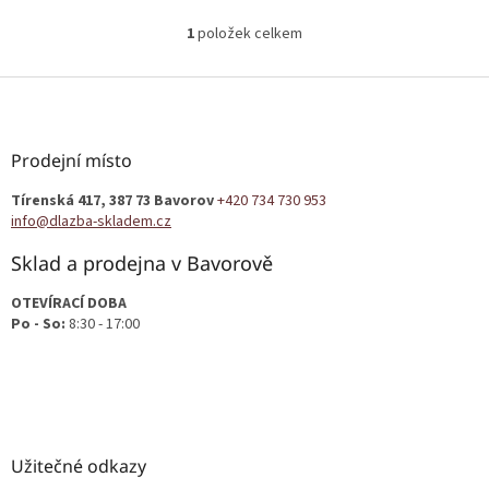
1
položek celkem
O
v
l
Z
á
á
d
p
a
a
Prodejní místo
c
t
í
Tírenská 417, 387 73 Bavorov
+420 734 730 953
í
p
info@dlazba-skladem.cz
r
v
Sklad a prodejna v Bavorově
k
y
OTEVÍRACÍ DOBA
v
Po - So:
8:30 - 17:00
ý
p
i
s
u
Užitečné odkazy