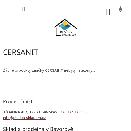
Přejít
na
NÁKUP
obsah
KOŠÍK
CERSANIT
Žádné produkty značky
CERSANIT
nebyly nalezeny...
Z
á
p
a
Prodejní místo
t
Tírenská 417, 387 73 Bavorov
+420 734 730 953
í
info@dlazba-skladem.cz
Sklad a prodejna v Bavorově