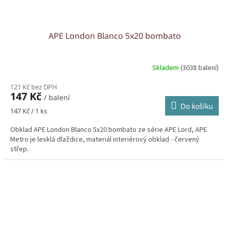
APE London Blanco 5x20 bombato
Skladem
(3038 balení)
121 Kč bez DPH
147 Kč
/ balení
Do košíku
Měrná
147 Kč / 1 ks
cena:
Obklad APE London Blanco 5x20 bombato ze série APE Lord, APE
Metro je lesklá dlaždice, materiál interiérový obklad - červený
střep.