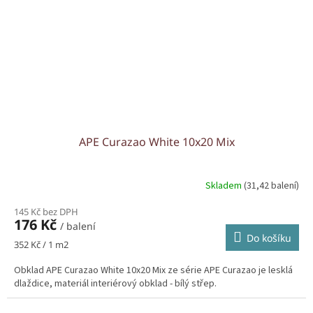
APE Curazao White 10x20 Mix
Skladem
(31,42 balení)
145 Kč bez DPH
176 Kč
/ balení
Do košíku
Měrná
352 Kč / 1 m2
cena:
Obklad APE Curazao White 10x20 Mix ze série APE Curazao je lesklá
dlaždice, materiál interiérový obklad - bílý střep.