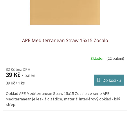
APE Mediterranean Straw 15x15 Zocalo
Skladem
(22 balení)
32 Kč bez DPH
39 Kč
/ balení
Do košíku
Měrná
39 Kč / 1 ks
cena:
Obklad APE Mediterranean Straw 15x15 Zocalo ze série APE
Mediterranean je lesklá dlaždice, materiál interiérový obklad - bílý
střep.