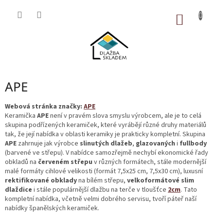
Přejít
na
NÁKUP
obsah
KOŠÍK
APE
Webová stránka značky:
APE
Keramička
APE
není v pravém slova smyslu výrobcem, ale je to celá
skupina podřízených keramiček, které vyrábějí různé druhy materiálů
tak, že její nabídka v oblasti keramiky je prakticky kompletní. Skupina
APE
zahrnuje jak výrobce
slinutých
dlažeb
,
glazovaných
i
fullbody
(barvené ve střepu). V nabídce samozřejmě nechybí ekonomické řady
obkladů na
červeném
střepu
v různých formátech, stále modernější
malé formáty cihlové velikosti (formát 7,5x25 cm, 7,5x30 cm), luxusní
rektifikované
obklady
na bílém střepu,
velkoformátové slim
dlaždice
i stále populárnější dlažbu na terče v tloušťce
2cm
. Tato
kompletní nabídka, včetně velmi dobrého servisu, tvoří páteř naší
nabídky španělských keramiček.