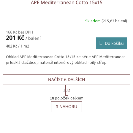
APE Mediterranean Cotto 15x15
Skladem
(215,63 balení)
166 Kč bez DPH
201 Kč
/ balení
Do košíku
Měrná
402 Kč / 1 m2
cena:
Obklad APE Mediterranean Cotto 15x15 ze série APE Mediterranean
je lesklá dlaždice, materiál interiérový obklad - bílý střep.
NAČÍST 6 DALŠÍCH
S
1
2
t
O
r
18
položek celkem
v
á
l
NAHORU
n
á
k
o
d
v
Z
a
á
c
á
n