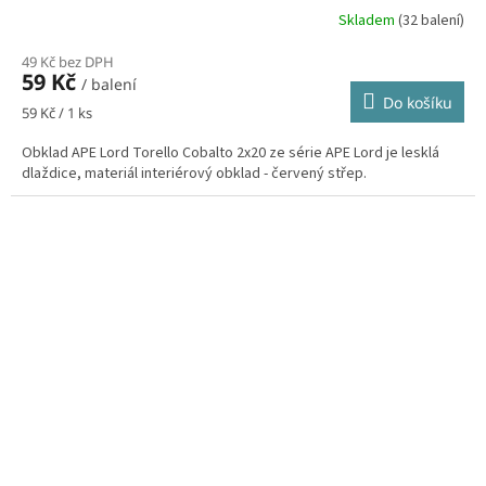
Skladem
(32 balení)
49 Kč bez DPH
59 Kč
/ balení
Do košíku
Měrná
59 Kč / 1 ks
cena:
Obklad APE Lord Torello Cobalto 2x20 ze série APE Lord je lesklá
dlaždice, materiál interiérový obklad - červený střep.