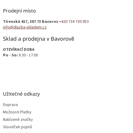
í
p
í
p
a
Prodejní místo
r
t
v
Tírenská 417, 387 73 Bavorov
+420 734 730 953
í
k
info@dlazba-skladem.cz
y
v
Sklad a prodejna v Bavorově
ý
p
OTEVÍRACÍ DOBA
i
Po - So:
8:30 - 17:00
s
u
Užitečné odkazy
Doprava
Možnosti Platby
Nabízené značky
Slovníček pojmů