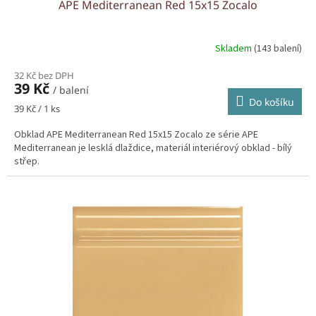
APE Mediterranean Red 15x15 Zocalo
Skladem
(143 balení)
32 Kč bez DPH
39 Kč
/ balení
Do košíku
Měrná
39 Kč / 1 ks
cena:
Obklad APE Mediterranean Red 15x15 Zocalo ze série APE
Mediterranean je lesklá dlaždice, materiál interiérový obklad - bílý
střep.