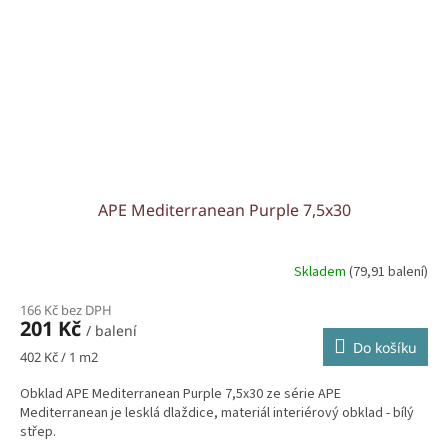
APE Mediterranean Purple 7,5x30
Skladem
(79,91 balení)
166 Kč bez DPH
201 Kč
/ balení
Do košíku
Měrná
402 Kč / 1 m2
cena:
Obklad APE Mediterranean Purple 7,5x30 ze série APE
Mediterranean je lesklá dlaždice, materiál interiérový obklad - bílý
střep.