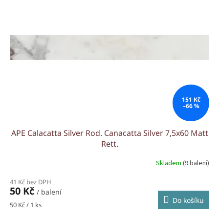
151 Kč
–66 %
APE Calacatta Silver Rod. Canacatta Silver 7,5x60 Matt
Rett.
Skladem
(9 balení)
41 Kč bez DPH
50 Kč
/ balení
Do košíku
Měrná
50 Kč / 1 ks
cena: