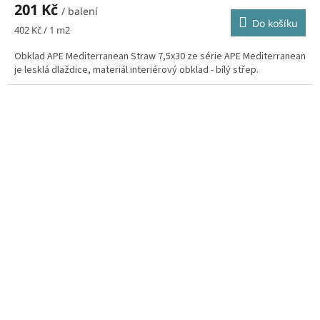
201 Kč
/ balení
Do košíku
Měrná
402 Kč / 1 m2
cena:
Obklad APE Mediterranean Straw 7,5x30 ze série APE Mediterranean
je lesklá dlaždice, materiál interiérový obklad - bílý střep.