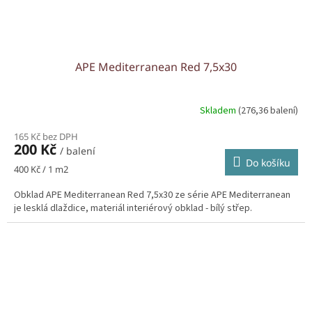
APE Mediterranean Red 7,5x30
Skladem
(276,36 balení)
165 Kč bez DPH
200 Kč
/ balení
Do košíku
Měrná
400 Kč / 1 m2
cena:
Obklad APE Mediterranean Red 7,5x30 ze série APE Mediterranean
je lesklá dlaždice, materiál interiérový obklad - bílý střep.