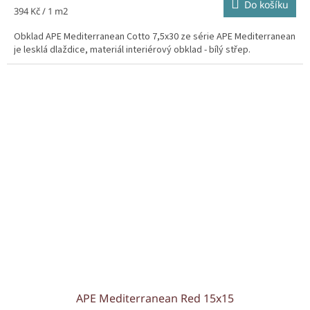
Do košíku
Měrná
394 Kč / 1 m2
cena:
Obklad APE Mediterranean Cotto 7,5x30 ze série APE Mediterranean
je lesklá dlaždice, materiál interiérový obklad - bílý střep.
APE Mediterranean Red 15x15