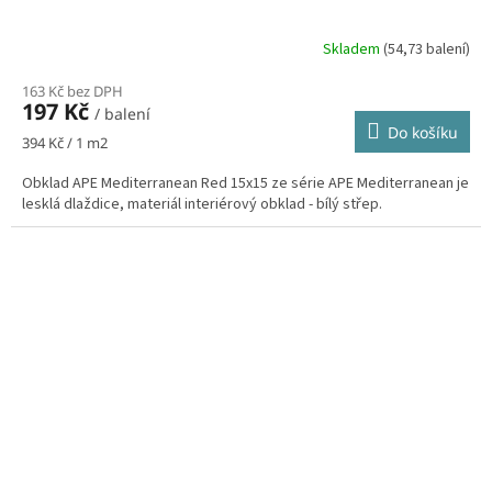
Skladem
(54,73 balení)
163 Kč bez DPH
197 Kč
/ balení
Do košíku
Měrná
394 Kč / 1 m2
cena:
Obklad APE Mediterranean Red 15x15 ze série APE Mediterranean je
lesklá dlaždice, materiál interiérový obklad - bílý střep.