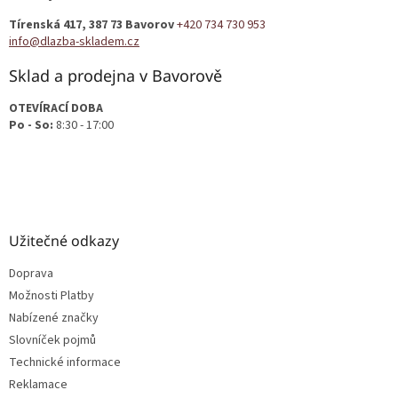
t
Tírenská 417, 387 73 Bavorov
+420 734 730 953
í
info@dlazba-skladem.cz
Sklad a prodejna v Bavorově
OTEVÍRACÍ DOBA
Po - So:
8:30 - 17:00
Užitečné odkazy
Doprava
Možnosti Platby
Nabízené značky
Slovníček pojmů
Technické informace
Reklamace