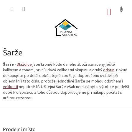
Přejít
na
NÁKUP
obsah
KOŠÍK
Šarže
Šarže
-
Dlaždice
jsou kromě kódu daného zboží označeny ještě
kalibrem a tónem, první udává velikostní skupinu a druhý
odstín
. Pokud
dokupujete po delší době stejné zboží, je doporučeno uvádět při
objednání i tato čísla, protože jednotlivé šarže se mohou odstínem i
velikostí
nepatrně lišit. Stejná šarže však nemusí být u výrobce po delší
době k dispozici, z toho důvodu doporučujeme při nákupu počítat s
určitou rezervou.
Z
á
p
a
Prodejní místo