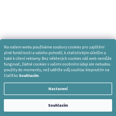
Na našem webu používáme soubory cookies pro zajištění
plné funkčnosti a vašeho pohodlí, k statistickým účelům a
také k cílení reklamy. Bez některých cookies náš web nemůže
fungovat, žádné cookies s vašimi osobními údaji ale nebudou
použity do momentu, než udělíte svůj souhlas klepnutím na
tlačítko
Souhlasím
.
Nastavení
Vytvořil Shoptet
Copyright 2026
Dlažba skladem
. Všechna práva vyhrazena.
Souhlasím