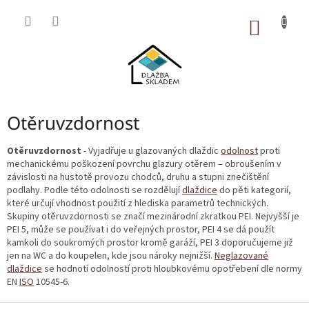
Přejít
na
NÁKUP
obsah
KOŠÍK
Otěruvzdornost
Otěruvzdornost
- Vyjadřuje u glazovaných dlaždic
odolnost
proti
mechanickému poškození povrchu glazury otěrem – obroušením v
závislosti na hustotě provozu chodců, druhu a stupni znečištění
podlahy. Podle této odolnosti se rozdělují
dlaždice
do pěti kategorií,
které určují vhodnost použití z hlediska parametrů technických.
Skupiny otěruvzdornosti se značí mezinárodní zkratkou PEI. Nejvyšší je
PEI 5, může se používat i do veřejných prostor, PEI 4 se dá použít
kamkoli do soukromých prostor kromě garáží, PEI 3 doporučujeme již
jen na WC a do koupelen, kde jsou nároky nejnižší.
Neglazované
dlaždice
se hodnotí odolností proti hloubkovému opotřebení dle normy
EN
ISO
10545-6.
Z