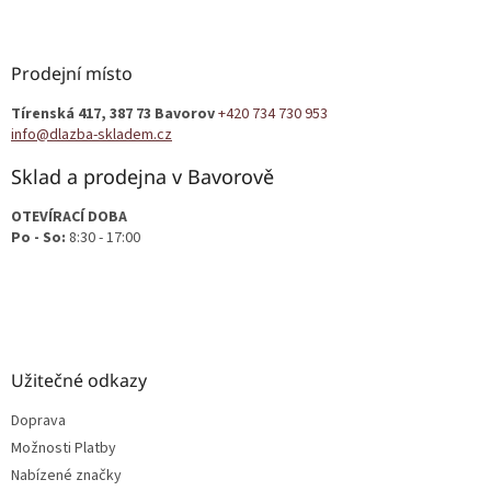
á
p
a
Prodejní místo
t
Tírenská 417, 387 73 Bavorov
+420 734 730 953
í
info@dlazba-skladem.cz
Sklad a prodejna v Bavorově
OTEVÍRACÍ DOBA
Po - So:
8:30 - 17:00
Užitečné odkazy
Doprava
Možnosti Platby
Nabízené značky