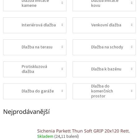
Dlažba imitace
Dlažba imitace
kamene
kovu
Interiérová dlažba
Venkovní dlažba
Dlažba na terasu
Dlažba na schody
Protiskluzová
Dlažba k bazénu
dlažba
Dlažba do
Dlažba do garáže
komerčních
prostor
Nejprodávanější
Sichenia Parkett Thun Soft GRIP 20x120 Rett.
Skladem
(24,11 balení)