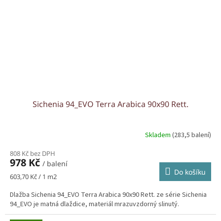
Sichenia 94_EVO Terra Arabica 90x90 Rett.
Skladem
(283,5 balení)
808 Kč bez DPH
978 Kč
/ balení
Do košíku
Měrná
603,70 Kč / 1 m2
cena:
Dlažba Sichenia 94_EVO Terra Arabica 90x90 Rett. ze série Sichenia
94_EVO je matná dlaždice, materiál mrazuvzdorný slinutý.