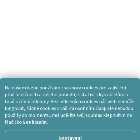
Na našem webu používáme soubory cookies pro zajištění
plné funkčnosti a vašeho pohodlí, k statistickým účelům a
také k cílení reklamy. Bez některých cookies náš web nemůže
fungovat, žádné cookies s vašimi osobními údaji ale nebudou
použity do momentu, než udělíte svůj souhlas klepnutím na
tlačítko
Souhlasím
.
Nastavení
Vytvořil Shoptet