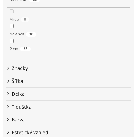
r
o
d
Akce
0
u
k
t
Novinka
20
ů
2 cm
23
Značky
Šířka
Délka
Tloušťka
Barva
Estetický vzhled