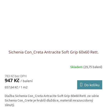
Sichenia Con_Creta Antracite Soft Grip 60x60 Rett.
Skladem
(29,75 balení)
783 Kč bez DPH
947 Kč
/ balení
Do košíku
Měrná
657,64 Kč / 1 m2
cena:
Dlažba Sichenia Con_Creta Antracite Soft Grip 60x60 Rett. ze série
Sichenia Con_Crete je hrubší dlaždice, materiál mrazuvzdorný
slinutý.