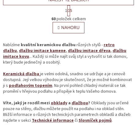
S
1
5
t
O
r
60
položek celkem
v
á
l
NAHORU
n
á
k
o
d
v
a
Nabízíme
kvalitní keramickou dlažbu
různých stylů -
retro
á
c
dlažbu
,
dlažbu imitace kamene
,
dlažbu imitace dřeva
,
dlažbu
n
í
imitace kovu
... Každý si může najít svůj styl a vytvořit si tak domov,
í
p
který bude jedinečný a osobitý.
r
v
Keramická dlažba
je velmi odolná, snadno se udržuje a je cenově
k
dostupná. Její velkou výhodou je skutečnost, že je možné kombinovat
y
ji s
podlahovým topením
. Na první pohled chladný materiál se tak
v
promění v hřejivou podlahu a přispěje k teplu Vašeho domova.
ý
p
Víte, jaký je rozdíl mezi
obklady
a
dlažbou
?
Obklady jsou určené
i
pouze na stěny, dlažbu můžete použít na podlahu i na obklad stěn.
s
Bližší informace o různých technických parametrech obkladů a dlažeb
u
najdete v sekci
Technické informace
či
Slovníček pojmů
.