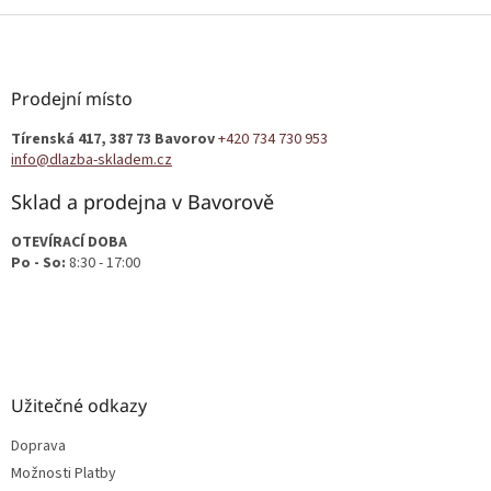
Z
á
p
a
Prodejní místo
t
Tírenská 417, 387 73 Bavorov
+420 734 730 953
í
info@dlazba-skladem.cz
Sklad a prodejna v Bavorově
OTEVÍRACÍ DOBA
Po - So:
8:30 - 17:00
Užitečné odkazy
Doprava
Možnosti Platby