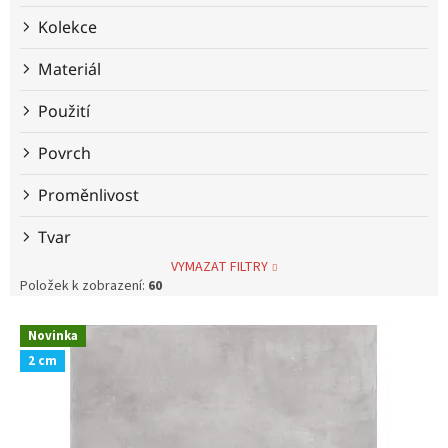
Kolekce
Materiál
Použití
Povrch
Proměnlivost
Tvar
VYMAZAT FILTRY
Položek k zobrazení:
60
V
Novinka
ý
2 cm
p
i
s
p