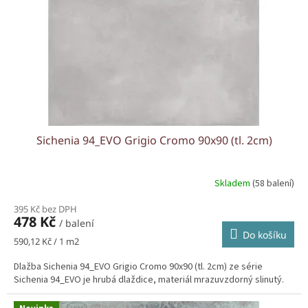
r
o
d
u
k
t
ů
Sichenia 94_EVO Grigio Cromo 90x90 (tl. 2cm)
Skladem
(58 balení)
395 Kč bez DPH
478 Kč
/ balení
Do košíku
Měrná
590,12 Kč / 1 m2
cena:
Dlažba Sichenia 94_EVO Grigio Cromo 90x90 (tl. 2cm) ze série
Sichenia 94_EVO je hrubá dlaždice, materiál mrazuvzdorný slinutý.