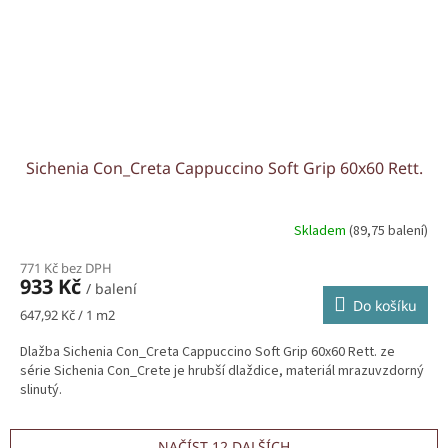
Sichenia Con_Creta Cappuccino Soft Grip 60x60 Rett.
Skladem
(89,75 balení)
771 Kč bez DPH
933 Kč
/ balení
Do košíku
Měrná
647,92 Kč / 1 m2
cena:
Dlažba Sichenia Con_Creta Cappuccino Soft Grip 60x60 Rett. ze
série Sichenia Con_Crete je hrubší dlaždice, materiál mrazuvzdorný
slinutý.
NAČÍST 12 DALŠÍCH