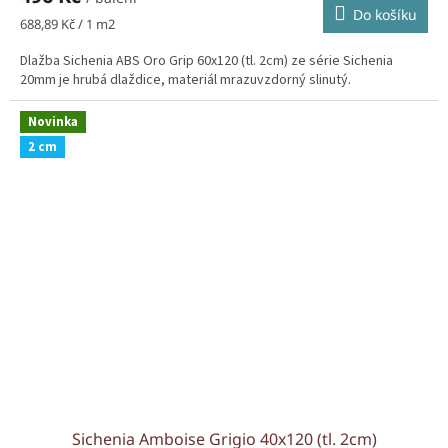
Do košíku
Měrná
688,89 Kč / 1 m2
cena:
Dlažba Sichenia ABS Oro Grip 60x120 (tl. 2cm) ze série Sichenia
20mm je hrubá dlaždice, materiál mrazuvzdorný slinutý.
Novinka
2 cm
Sichenia Amboise Grigio 40x120 (tl. 2cm)