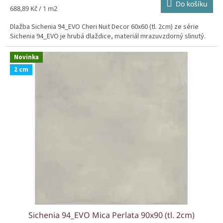
Do košíku
Měrná
688,89 Kč / 1 m2
cena:
Dlažba Sichenia 94_EVO Cheri Nuit Decor 60x60 (tl. 2cm) ze série
Sichenia 94_EVO je hrubá dlaždice, materiál mrazuvzdorný slinutý.
Novinka
2 cm
Sichenia 94_EVO Mica Perlata 90x90 (tl. 2cm)