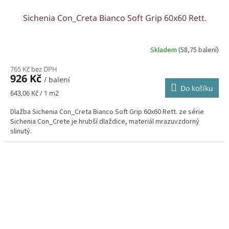
Sichenia Con_Creta Bianco Soft Grip 60x60 Rett.
Skladem
(58,75 balení)
765 Kč bez DPH
926 Kč
/ balení
Do košíku
Měrná
643,06 Kč / 1 m2
cena:
Dlažba Sichenia Con_Creta Bianco Soft Grip 60x60 Rett. ze série
Sichenia Con_Crete je hrubší dlaždice, materiál mrazuvzdorný
slinutý.