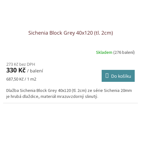
Sichenia Block Grey 40x120 (tl. 2cm)
Skladem
(276 balení)
273 Kč bez DPH
330 Kč
/ balení
Do košíku
Měrná
687,50 Kč / 1 m2
cena:
Dlažba Sichenia Block Grey 40x120 (tl. 2cm) ze série Sichenia 20mm
je hrubá dlaždice, materiál mrazuvzdorný slinutý.