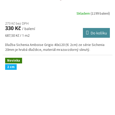
Skladem
(1199 balení)
273 Kč bez DPH
330 Kč
/ balení
Do košíku
Měrná
687,50 Kč / 1 m2
cena:
Dlažba Sichenia Amboise Grigio 40x120 (tl. 2cm) ze série Sichenia
20mm je hrubá dlaždice, materiál mrazuvzdorný slinutý.
Novinka
2 cm