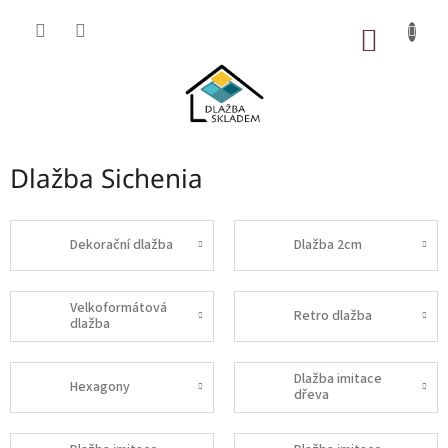
Přejít
na
NÁKUP
obsah
KOŠÍK
Dlažba Sichenia
Dekorační dlažba
Dlažba 2cm
Velkoformátová
Retro dlažba
dlažba
Dlažba imitace
Hexagony
dřeva