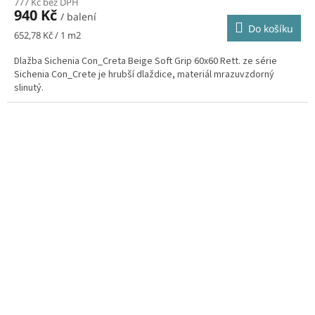
777 Kč bez DPH
940 Kč
/ balení
Do košíku
Měrná
652,78 Kč / 1 m2
cena:
Dlažba Sichenia Con_Creta Beige Soft Grip 60x60 Rett. ze série
Sichenia Con_Crete je hrubší dlaždice, materiál mrazuvzdorný
slinutý.