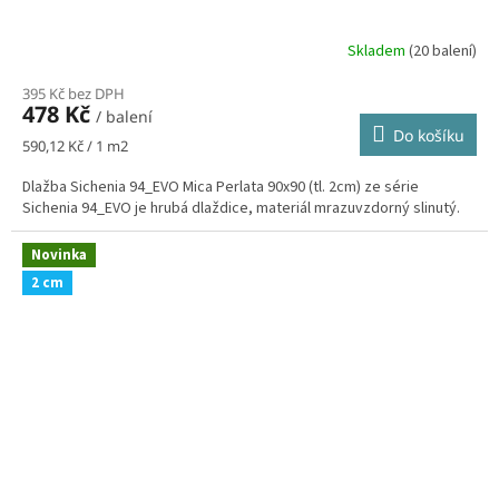
Skladem
(20 balení)
395 Kč bez DPH
478 Kč
/ balení
Do košíku
Měrná
590,12 Kč / 1 m2
cena:
Dlažba Sichenia 94_EVO Mica Perlata 90x90 (tl. 2cm) ze série
Sichenia 94_EVO je hrubá dlaždice, materiál mrazuvzdorný slinutý.
Novinka
2 cm