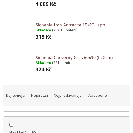
1 089 Kč
Sichenia Iron Antracite 15x90 Lapp.
Skladem
(268,17 balení)
318 Kč
Sichenia Cheverny Gres 60x90 (tl. 2cm)
Skladem
(22 balení)
324 Kč
Ř
a
Nejlevnější
Nejdražší
Nejprodávanější
Abecedně
z
e
n
í
p
Na skladě
60