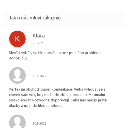
Klára
K
Hodnocení obchodu je 5 z 5 hvězdiček.
9.1.2023
Skvělý výběr, rychle doručeno bez jediného problému.
Doporučuji.
Hodnocení obchodu je 5 z 5 hvězdiček.
3.12.2022
Perfektni obchod. Super komunikace. Velka vyhoda, ze si
clovek sam voli, kdy mu bude zbozi doruceno. Maximalni
spokojenost. Rozhodne doporucuji. Ceka nas nakup jeste
dlazby a uz jinde hledat nebudu
Hodnocení obchodu je 5 z 5 hvězdiček.
20.9.2022