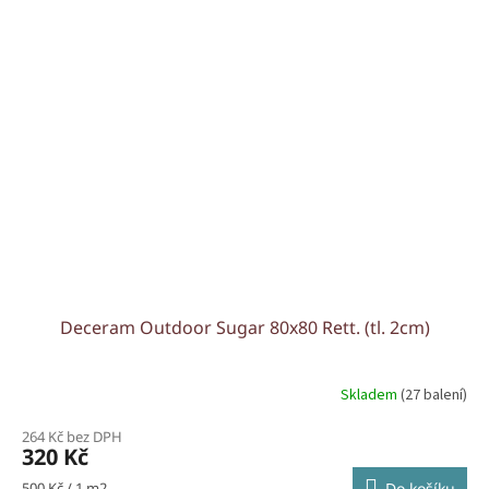
Deceram Outdoor Sugar 80x80 Rett. (tl. 2cm)
Skladem
(27 balení)
264 Kč bez DPH
320 Kč
Měrná
500 Kč / 1 m2
Do košíku