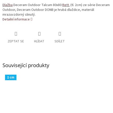
Dlažba
Deceram Outdoor Talcum 80x80
Rett.
(tl. 2cm) ze série Deceram
Outdoor, Deceram Outdoor DONB je hrubá dlaždice, materiál
mrazuvzdorný slinutý.
Detailní informace
ZEPTAT SE
HLÍDAT
SDÍLET
Související produkty
2 cm