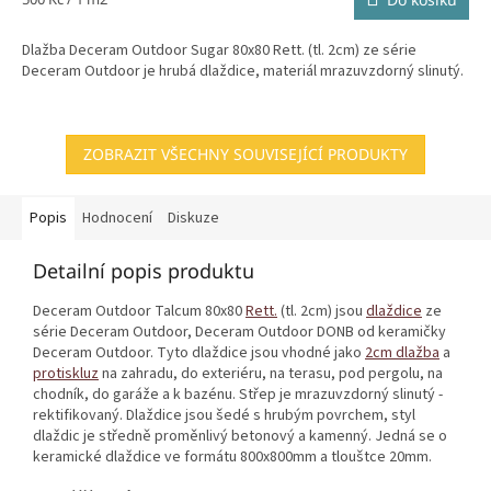
cena:
Dlažba Deceram Outdoor Sugar 80x80 Rett. (tl. 2cm) ze série
Deceram Outdoor je hrubá dlaždice, materiál mrazuvzdorný slinutý.
ZOBRAZIT VŠECHNY SOUVISEJÍCÍ PRODUKTY
Popis
Hodnocení
Diskuze
Detailní popis produktu
Deceram Outdoor Talcum 80x80
Rett.
(tl. 2cm) jsou
dlaždice
ze
série Deceram Outdoor, Deceram Outdoor DONB od keramičky
Deceram Outdoor. Tyto dlaždice jsou vhodné jako
2cm dlažba
a
protiskluz
na zahradu, do exteriéru, na terasu, pod pergolu, na
chodník, do garáže a k bazénu. Střep je mrazuvzdorný slinutý -
rektifikovaný. Dlaždice jsou šedé s hrubým povrchem, styl
dlaždic je středně proměnlivý betonový a kamenný. Jedná se o
keramické dlaždice ve formátu 800x800mm a tlouštce 20mm.