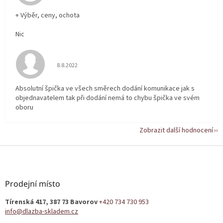
+ Výběr, ceny, ochota
Nic
Hodnocení obchodu je 5 z 5 hvězdiček.
8.8.2022
Absolutní špička ve všech směrech dodání komunikace jak s
objednavatelem tak při dodání nemá to chybu špička ve svém
oboru
Zobrazit další hodnocení
Z
á
p
a
Prodejní místo
t
Tírenská 417, 387 73 Bavorov
+420 734 730 953
í
info@dlazba-skladem.cz