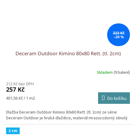
322 Kč
–20 %
Deceram Outdoor Kimino 80x80 Rett. (tl. 2cm)
Skladem
(9 balení)
212 Kč bez DPH
257 Kč
Měrná
401,56 Kč / 1 m2
Do košíku
cena:
Dlažba Deceram Outdoor Kimino 80x80 Rett. (tl. 2cm) ze série
Deceram Outdoor je hrubá dlaždice, materiál mrazuvzdorný slinutý.
2 cm