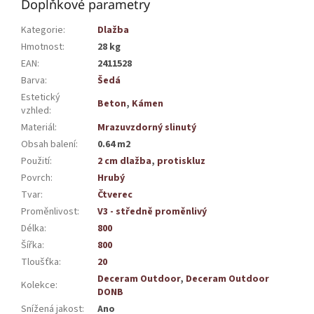
Doplňkové parametry
Kategorie
:
Dlažba
Hmotnost
:
28 kg
EAN
:
2411528
Barva
:
Šedá
Estetický
Beton
,
Kámen
vzhled
:
Materiál
:
Mrazuvzdorný slinutý
Obsah balení
:
0.64 m2
Použití
:
2 cm dlažba
,
protiskluz
Povrch
:
Hrubý
Tvar
:
Čtverec
Proměnlivost
:
V3 - středně proměnlivý
Délka
:
800
Šířka
:
800
Tloušťka
:
20
Deceram Outdoor
,
Deceram Outdoor
Kolekce
:
DONB
Snížená jakost
:
Ano