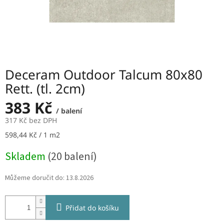
Deceram Outdoor Talcum 80x80
Rett. (tl. 2cm)
383 Kč
/ balení
317 Kč bez DPH
Měrná
598,44 Kč / 1 m2
cena:
Skladem
(20 balení)
Můžeme doručit do:
13.8.2026
Přidat do košíku