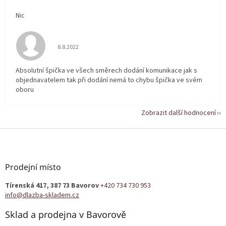
Nic
Hodnocení obchodu je 5 z 5 hvězdiček.
8.8.2022
Absolutní špička ve všech směrech dodání komunikace jak s
objednavatelem tak při dodání nemá to chybu špička ve svém
oboru
Zobrazit další hodnocení
Z
á
p
a
Prodejní místo
t
Tírenská 417, 387 73 Bavorov
+420 734 730 953
í
info@dlazba-skladem.cz
Sklad a prodejna v Bavorově