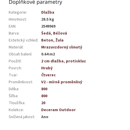
Doplňkové parametry
Kategorie
:
Dlažba
Hmotnost
:
28.5 kg
EAN
:
2549969
Barva
:
Šedá
,
Béžová
Estetický vzhled
:
Beton
,
Žula
Materiál
:
Mrazuvzdorný slinutý
Obsah balení
:
0.64 m2
Použití
:
2 cm dlažba
,
protiskluz
Povrch
:
Hrubý
Tvar
:
Čtverec
Proměnlivost
:
V2 - mírně proměnlivý
Délka
:
800
Šířka
:
800
Tloušťka
:
20
Kolekce
:
Deceram Outdoor
Snížená jakost
:
Ano