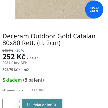
315 Kč
–20 %
Deceram Outdoor Gold Catalan
80x80 Rett. (tl. 2cm)
315 Kč
–20 %
252 Kč
/ balení
208 Kč bez DPH
Měrná
393,75 Kč / 1 m2
cena:
Skladem
(8 balení)
Můžeme doručit do:
12.8.2026
Přidat do košíku