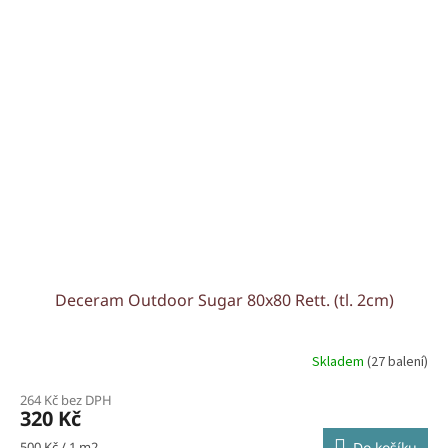
Deceram Outdoor Sugar 80x80 Rett. (tl. 2cm)
Skladem
(27 balení)
264 Kč bez DPH
320 Kč
Měrná
500 Kč / 1 m2
Do košíku