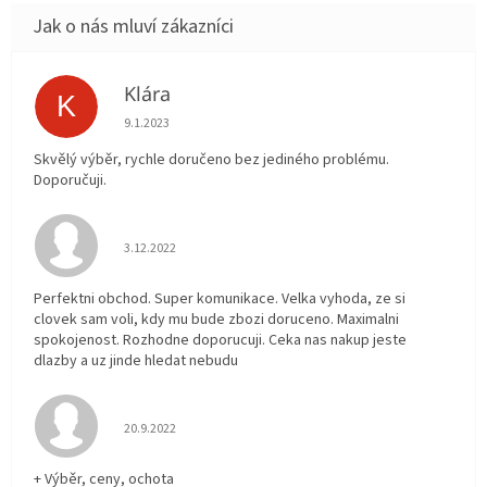
Klára
K
Hodnocení obchodu je 5 z 5 hvězdiček.
9.1.2023
Skvělý výběr, rychle doručeno bez jediného problému.
Doporučuji.
Hodnocení obchodu je 5 z 5 hvězdiček.
3.12.2022
Perfektni obchod. Super komunikace. Velka vyhoda, ze si
clovek sam voli, kdy mu bude zbozi doruceno. Maximalni
spokojenost. Rozhodne doporucuji. Ceka nas nakup jeste
dlazby a uz jinde hledat nebudu
Hodnocení obchodu je 5 z 5 hvězdiček.
20.9.2022
+ Výběr, ceny, ochota