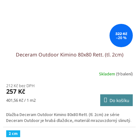
322 Kč
–20 %
Deceram Outdoor Kimino 80x80 Rett. (tl. 2cm)
Skladem
(9 balení)
212 Kč bez DPH
257 Kč
Měrná
401,56 Kč / 1 m2
Do košíku
cena:
Dlažba Deceram Outdoor Kimino 80x80 Rett. (tl. 2cm) ze série
Deceram Outdoor je hrubá dlaždice, materiál mrazuvzdorný slinutý.
2 cm