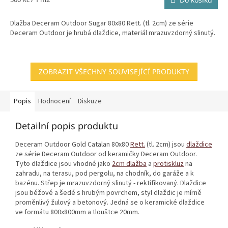
cena:
Dlažba Deceram Outdoor Sugar 80x80 Rett. (tl. 2cm) ze série
Deceram Outdoor je hrubá dlaždice, materiál mrazuvzdorný slinutý.
ZOBRAZIT VŠECHNY SOUVISEJÍCÍ PRODUKTY
Popis
Hodnocení
Diskuze
Detailní popis produktu
Deceram Outdoor Gold Catalan 80x80
Rett.
(tl. 2cm) jsou
dlaždice
ze série Deceram Outdoor od keramičky Deceram Outdoor.
Tyto dlaždice jsou vhodné jako
2cm dlažba
a
protiskluz
na
zahradu, na terasu, pod pergolu, na chodník, do garáže a k
bazénu. Střep je mrazuvzdorný slinutý - rektifikovaný. Dlaždice
jsou béžové a šedé s hrubým povrchem, styl dlaždic je mírně
proměnlivý žulový a betonový. Jedná se o keramické dlaždice
ve formátu 800x800mm a tlouštce 20mm.