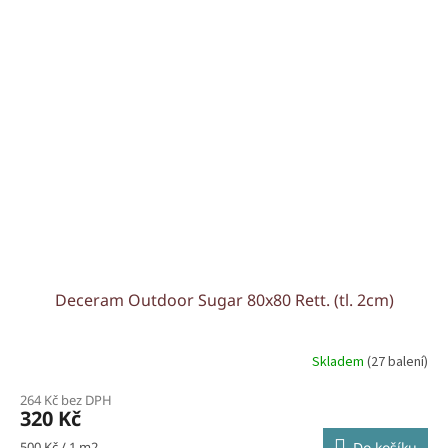
Deceram Outdoor Sugar 80x80 Rett. (tl. 2cm)
Skladem
(27 balení)
264 Kč bez DPH
320 Kč
Měrná
500 Kč / 1 m2
Do košíku