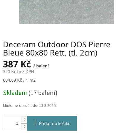
Deceram Outdoor DOS Pierre
Bleue 80x80 Rett. (tl. 2cm)
387 Kč
/ balení
320 Kč bez DPH
Měrná
604,69 Kč / 1 m2
cena:
Skladem
(17 balení)
Můžeme doručit do:
13.8.2026
Přidat do košíku