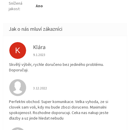
Snížená
Ano
jakost
:
Klára
K
Hodnocení obchodu je 5 z 5 hvězdiček.
9.1.2023
Skvělý výběr, rychle doručeno bez jediného problému.
Doporučuji.
Hodnocení obchodu je 5 z 5 hvězdiček.
3.12.2022
Perfektni obchod. Super komunikace. Velka vyhoda, ze si
clovek sam voli, kdy mu bude zbozi doruceno. Maximalni
spokojenost. Rozhodne doporucuji. Ceka nas nakup jeste
dlazby a uz jinde hledat nebudu