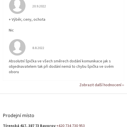
Hodnocení obchodu je 5 z 5 hvězdiček.
20.9.2022
+ Výběr, ceny, ochota
Nic
Hodnocení obchodu je 5 z 5 hvězdiček.
8.8.2022
Absolutní špička ve všech směrech dodání komunikace jak s
objednavatelem tak při dodání nemá to chybu špička ve svém
oboru
Zobrazit další hodnocení
Z
á
p
a
Prodejní místo
t
Tírenská 417, 387 73 Bavorov
+420 734 730 953