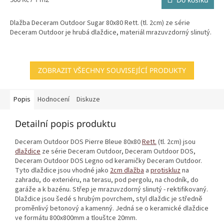
cena:
Dlažba Deceram Outdoor Sugar 80x80 Rett. (tl. 2cm) ze série
Deceram Outdoor je hrubá dlaždice, materiál mrazuvzdorný slinutý.
ZOBRAZIT VŠECHNY SOUVISEJÍCÍ PRODUKTY
Popis
Hodnocení
Diskuze
Detailní popis produktu
Deceram Outdoor DOS Pierre Bleue 80x80
Rett.
(tl. 2cm) jsou
dlaždice
ze série Deceram Outdoor, Deceram Outdoor DOS,
Deceram Outdoor DOS Legno od keramičky Deceram Outdoor.
Tyto dlaždice jsou vhodné jako
2cm dlažba
a
protiskluz
na
zahradu, do exteriéru, na terasu, pod pergolu, na chodník, do
garáže a k bazénu. Střep je mrazuvzdorný slinutý - rektifikovaný.
Dlaždice jsou šedé s hrubým povrchem, styl dlaždic je středně
proměnlivý betonový a kamenný. Jedná se o keramické dlaždice
ve formátu 800x800mm a tlouštce 20mm.