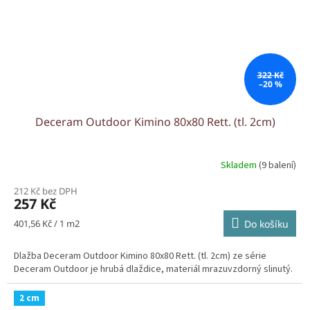
322 Kč
–20 %
Deceram Outdoor Kimino 80x80 Rett. (tl. 2cm)
Skladem
(9 balení)
212 Kč bez DPH
257 Kč
Měrná
401,56 Kč / 1 m2
Do košíku
cena:
Dlažba Deceram Outdoor Kimino 80x80 Rett. (tl. 2cm) ze série
Deceram Outdoor je hrubá dlaždice, materiál mrazuvzdorný slinutý.
2 cm