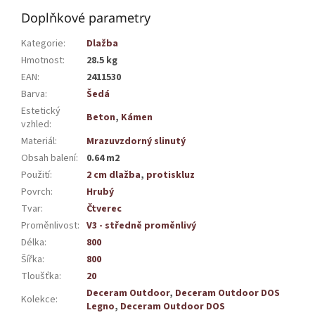
Doplňkové parametry
Kategorie
:
Dlažba
Hmotnost
:
28.5 kg
EAN
:
2411530
Barva
:
Šedá
Estetický
Beton
,
Kámen
vzhled
:
Materiál
:
Mrazuvzdorný slinutý
Obsah balení
:
0.64 m2
Použití
:
2 cm dlažba
,
protiskluz
Povrch
:
Hrubý
Tvar
:
Čtverec
Proměnlivost
:
V3 - středně proměnlivý
Délka
:
800
Šířka
:
800
Tloušťka
:
20
Deceram Outdoor
,
Deceram Outdoor DOS
Kolekce
:
Legno
,
Deceram Outdoor DOS