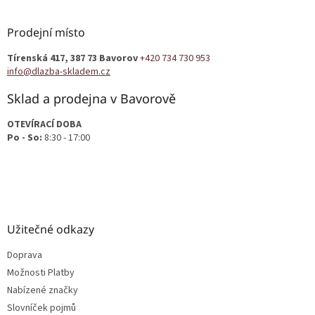
á
p
a
Prodejní místo
t
Tírenská 417, 387 73 Bavorov
+420 734 730 953
í
info@dlazba-skladem.cz
Sklad a prodejna v Bavorově
OTEVÍRACÍ DOBA
Po - So:
8:30 - 17:00
Užitečné odkazy
Doprava
Možnosti Platby
Nabízené značky
Slovníček pojmů