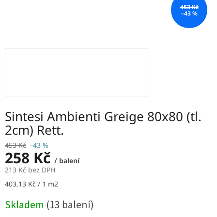
453 Kč
–43 %
Sintesi Ambienti Greige 80x80 (tl.
2cm) Rett.
453 Kč
–43 %
258 Kč
/ balení
213 Kč bez DPH
Měrná
403,13 Kč / 1 m2
cena:
Skladem
(13 balení)