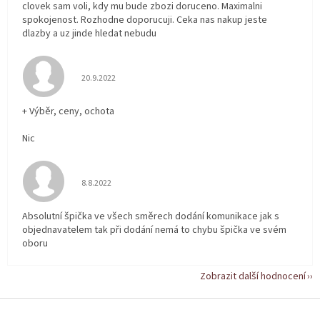
clovek sam voli, kdy mu bude zbozi doruceno. Maximalni
spokojenost. Rozhodne doporucuji. Ceka nas nakup jeste
dlazby a uz jinde hledat nebudu
Hodnocení obchodu je 5 z 5 hvězdiček.
20.9.2022
+ Výběr, ceny, ochota
Nic
Hodnocení obchodu je 5 z 5 hvězdiček.
8.8.2022
Absolutní špička ve všech směrech dodání komunikace jak s
objednavatelem tak při dodání nemá to chybu špička ve svém
oboru
Zobrazit další hodnocení
Z