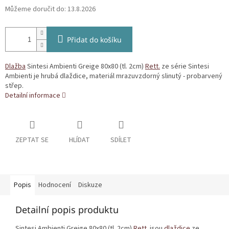
Můžeme doručit do:
13.8.2026
Přidat do košíku
Dlažba
Sintesi Ambienti Greige 80x80 (tl. 2cm)
Rett.
ze série Sintesi
Ambienti je hrubá dlaždice, materiál mrazuvzdorný slinutý - probarvený
střep.
Detailní informace
ZEPTAT SE
HLÍDAT
SDÍLET
Popis
Hodnocení
Diskuze
Detailní popis produktu
Sintesi Ambienti Greige 80x80 (tl. 2cm)
Rett.
jsou
dlaždice
ze