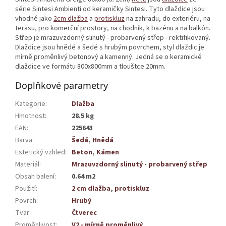
série Sintesi Ambienti od keramičky Sintesi. Tyto dlaždice jsou
vhodné jako
2cm dlažba
a
protiskluz
na zahradu, do exteriéru, na
terasu, pro komerční prostory, na chodník, k bazénu a na balkón.
Střep je mrazuvzdorný slinutý - probarvený střep - rektifikovaný.
Dlaždice jsou hnědé a šedé s hrubým povrchem, styl dlaždic je
mírně proměnlivý betonový a kamenný. Jedná se o keramické
dlaždice ve formátu 800x800mm a tlouštce 20mm.
Doplňkové parametry
Kategorie
:
Dlažba
Hmotnost
:
28.5 kg
EAN
:
225643
Barva
:
Šedá
,
Hnědá
Estetický vzhled
:
Beton
,
Kámen
Materiál
:
Mrazuvzdorný slinutý - probarvený střep
Obsah balení
:
0.64 m2
Použití
:
2 cm dlažba
,
protiskluz
Povrch
:
Hrubý
Tvar
:
Čtverec
Proměnlivost
:
V2 - mírně proměnlivý