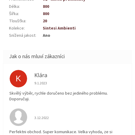
Délka
:
800
Šířka
:
800
Tloušťka
:
20
Kolekce
:
Sintesi Ambienti
Snížená jakost
:
Ano
Klára
K
Hodnocení obchodu je 5 z 5 hvězdiček.
9.1.2023
Skvělý výběr, rychle doručeno bez jediného problému.
Doporučuji.
Hodnocení obchodu je 5 z 5 hvězdiček.
3.12.2022
Perfektni obchod. Super komunikace. Velka vyhoda, ze si