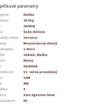
plňkové parametry
egorie
:
Dlažba
tnost
:
28.4 kg
:
2629542
va
:
Šedá
,
Béžová
etický vzhled
:
terrazzo
riál
:
Mrazuvzdorný slinutý
ah balení
:
1.44 m2
ití
:
obklad
,
dlažba
rch
:
Matný
r
:
Obdélník
měnlivost
:
V2 - mírně proměnlivý
ka
:
1200
a
:
600
ušťka
:
9
ekce
:
Sant Agostino Glow
žená jakost
:
Ne