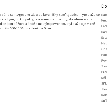
Do
 série Sant Agostino Glow od keramičky Sant'Agostino. Tyto dlaždice
Kat
 kuchyně, do koupelny, pro komerční prostory, do interiéru a na
Hmo
aždice jsou béžové a šedé s matným povrchem, styl dlaždic je mírně
EAN
formátu 600x1200mm a tlouštce 9mm.
Bar
Est
Mate
Obs
Použ
Pov
Tva
Pro
Dél
Šířk
Tlo
Kol
Sní