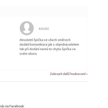
 5 z 5 hvězdiček.
Hodnocení obchodu je 5 z 5 hvězdiček.
8.8.2022
Absolutní špička ve všech směrech
dodání komunikace jak s objednavatelem
tak při dodání nemá to chybu špička ve
svém oboru
Zobrazit další hodnocení
nás na Facebook