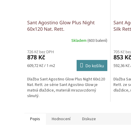
Sant Agostino Glow Plus Night
Sant Ag
60x120 Nat. Rett.
Silk Rett
Skladem
(603 balení)
726 Kč bez DPH
705 Kč be
878 Kč
853 K
Měrná
Měrná
609,72 Kč / 1 m2
Do košíku
592,36 Kč 
cena:
cena:
Dlažba Sant Agostino Glow Plus Night 60x120
Dlažba Sa
Nat. Rett. ze série Sant Agostino Glow je
Rett. ze 
matná dlaždice, materiál mrazuvzdorný
dlaždice, 
slinutý.
Popis
Hodnocení
Diskuze