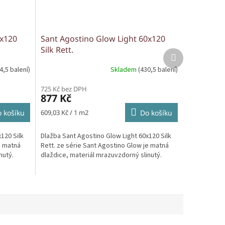
0x120
Sant Agostino Glow Light 60x120
Silk Rett.
Další
produkt
4,5 balení)
Skladem
(430,5 balení)
725 Kč bez DPH
877 Kč
Měrná
 košíku
609,03 Kč / 1 m2
Do košíku
cena:
120 Silk
Dlažba Sant Agostino Glow Light 60x120 Silk
e matná
Rett. ze série Sant Agostino Glow je matná
nutý.
dlaždice, materiál mrazuvzdorný slinutý.