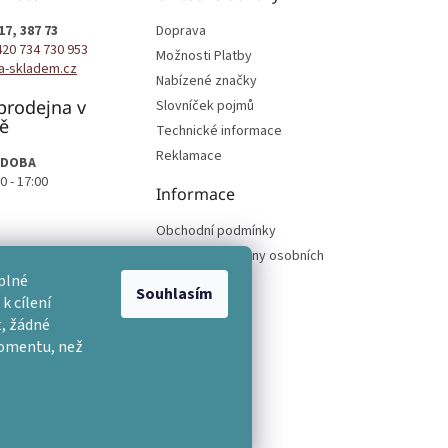
17, 387 73
Doprava
420 734 730 953
Možnosti Platby
a-skladem.cz
Nabízené značky
prodejna v
Slovníček pojmů
ě
Technické informace
Reklamace
 DOBA
0 - 17:00
Informace
Obchodní podmínky
Podmínky ochrany osobních
podmínek
plné
Souhlasím
k cílení
, žádné
momentu, než