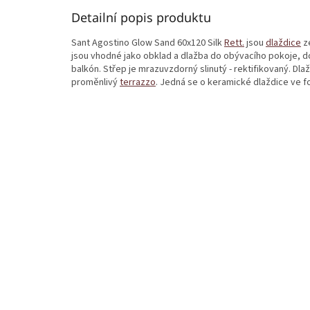
Detailní popis produktu
Sant Agostino Glow Sand 60x120 Silk
Rett.
jsou
dlaždice
ze
jsou vhodné jako obklad a dlažba do obývacího pokoje, do
balkón. Střep je mrazuvzdorný slinutý - rektifikovaný. Dl
proměnlivý
terrazzo
. Jedná se o keramické dlaždice ve 