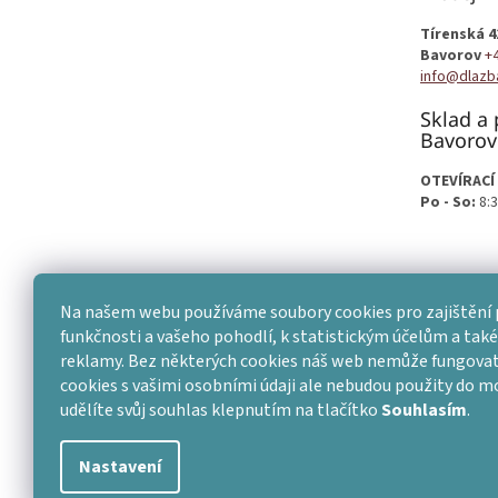
í
Tírenská 4
Bavorov
+
info@dlazb
Sklad a 
Bavorov
OTEVÍRACÍ
Po - So:
8:3
Na našem webu používáme soubory cookies pro zajištění 
funkčnosti a vašeho pohodlí, k statistickým účelům a také 
reklamy. Bez některých cookies náš web nemůže fungovat
cookies s vašimi osobními údaji ale nebudou použity do 
udělíte svůj souhlas klepnutím na tlačítko
Souhlasím
.
Nastavení