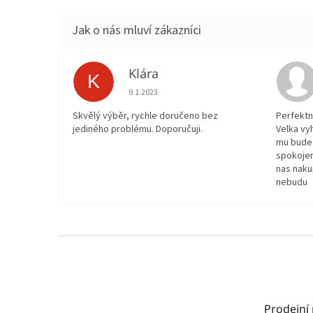
Klára
K
Hodnocení obchodu je 5 z 5 hvězdiček.
9.1.2023
Skvělý výběr, rychle doručeno bez
Perfektn
jediného problému. Doporučuji.
Velka vy
mu bude 
spokojen
nas naku
nebudu
Z
á
p
a
t
Prodejní