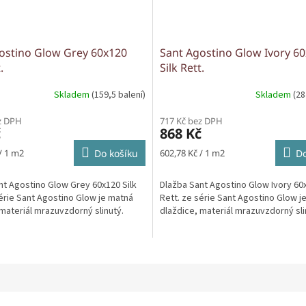
ostino Glow Grey 60x120
Sant Agostino Glow Ivory 6
.
Silk Rett.
Skladem
(159,5 balení)
Skladem
(28
z DPH
717 Kč bez DPH
č
868 Kč
Měrná
/ 1 m2
Do košíku
602,78 Kč / 1 m2
Do
cena:
nt Agostino Glow Grey 60x120 Silk
Dlažba Sant Agostino Glow Ivory 60x
série Sant Agostino Glow je matná
Rett. ze série Sant Agostino Glow j
materiál mrazuvzdorný slinutý.
dlaždice, materiál mrazuvzdorný sli