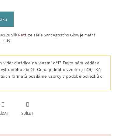
šíku
0x120 Silk
Rett.
ze série Sant Agostino Glow je matná
linutý.
 vidět dlaždice na vlastní oči? Dejte nám vědět a
raného zboží! Cena jednoho vzorku je 49,- Kč
ětších formátů posíláme vzorky v podobě odřezků o
LÍDAT
SDÍLET