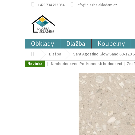
Přejít
+420 734 792 364
info@dlazba-skladem.cz
na
obsah
Obklady
Dlažba
Koupelny
Domů
Dlažba
Sant Agostino Glow Sand 60x120 Si
Průměrné
Neohodnoceno
Podrobnosti hodnocení
Zna
Novinka
hodnocení
produktu
je
0,0
z
5
hvězdiček.