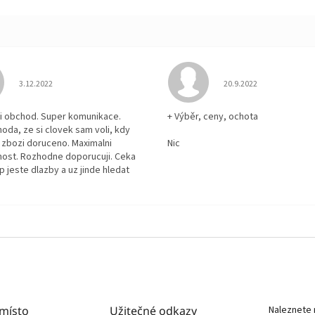
Hodnocení obchodu je 5 z 5 hvězdiček.
Hodnocení obchodu je
3.12.2022
20.9.2022
i obchod. Super komunikace.
+ Výběr, ceny, ochota
hoda, ze si clovek sam voli, kdy
zbozi doruceno. Maximalni
Nic
ost. Rozhodne doporucuji. Ceka
p jeste dlazby a uz jinde hledat
 místo
Užitečné odkazy
Naleznete 