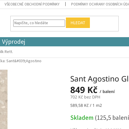
VŠEOBECNÉ OBCHODNÍ PODMÍNKY
PODMÍNKY OCHRANY OSOBNÍCH ÚD
HLEDAT
Výprodej
lk Rett.
čka:
Sant&#039;Agostino
Sant Agostino Gl
849 Kč
/ balení
702 Kč bez DPH
Měrná
589,58 Kč / 1 m2
cena:
Skladem
(125,5 balení