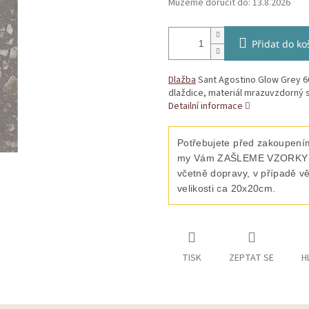
Můžeme doručit do:
13.8.2026
Přidat do ko
Dlažba
Sant Agostino Glow Grey 6
dlaždice, materiál mrazuvzdorný s
Detailní informace
Potřebujete před zakoupením
my Vám ZAŠLEME VZORKY vyb
včetně dopravy, v případě v
velikosti ca 20x20cm.
TISK
ZEPTAT SE
H