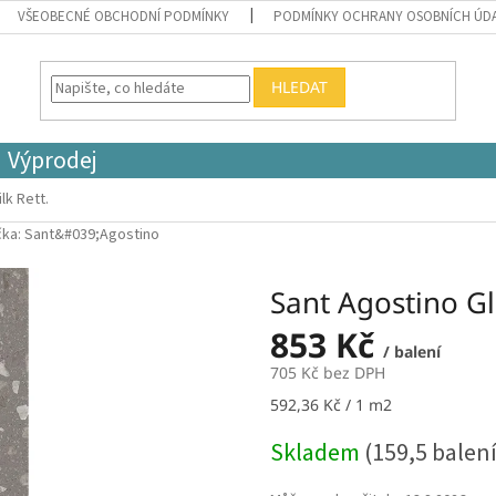
VŠEOBECNÉ OBCHODNÍ PODMÍNKY
PODMÍNKY OCHRANY OSOBNÍCH ÚD
HLEDAT
Výprodej
lk Rett.
čka:
Sant&#039;Agostino
Sant Agostino Gl
853 Kč
/ balení
705 Kč bez DPH
Měrná
592,36 Kč / 1 m2
cena:
Skladem
(159,5 balení