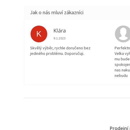
Klára
K
Hodnocení obchodu je 5 z 5 hvězdiček.
9.1.2023
Skvělý výběr, rychle doručeno bez
Perfektn
jediného problému. Doporučuji.
Velka vy
mu bude 
spokojen
nas naku
nebudu
Z
á
p
a
t
Prodejní