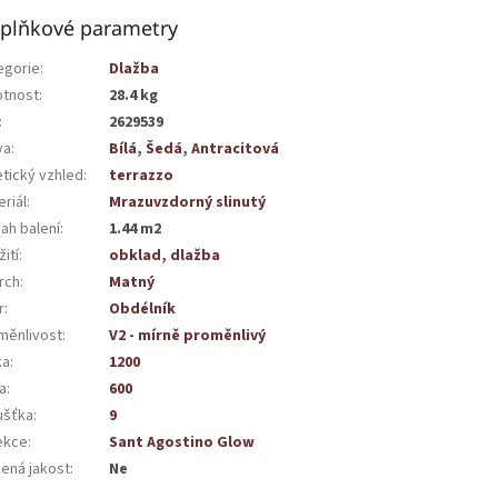
plňkové parametry
egorie
:
Dlažba
tnost
:
28.4 kg
:
2629539
va
:
Bílá
,
Šedá
,
Antracitová
etický vzhled
:
terrazzo
riál
:
Mrazuvzdorný slinutý
ah balení
:
1.44 m2
ití
:
obklad
,
dlažba
rch
:
Matný
r
:
Obdélník
měnlivost
:
V2 - mírně proměnlivý
ka
:
1200
a
:
600
ušťka
:
9
ekce
:
Sant Agostino Glow
žená jakost
:
Ne