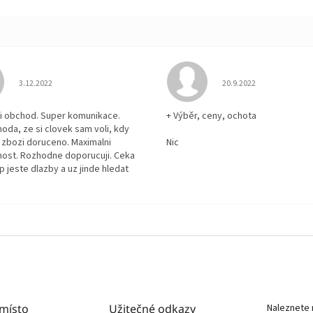
Hodnocení obchodu je 5 z 5 hvězdiček.
Hodnocení obchodu je
3.12.2022
20.9.2022
i obchod. Super komunikace.
+ Výběr, ceny, ochota
hoda, ze si clovek sam voli, kdy
zbozi doruceno. Maximalni
Nic
ost. Rozhodne doporucuji. Ceka
p jeste dlazby a uz jinde hledat
 místo
Užitečné odkazy
Naleznete 