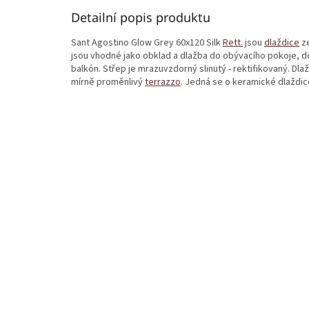
Detailní popis produktu
Sant Agostino Glow Grey 60x120 Silk
Rett.
jsou
dlaždice
ze
jsou vhodné jako obklad a dlažba do obývacího pokoje, do
balkón. Střep je mrazuvzdorný slinutý - rektifikovaný. Dla
mírně proměnlivý
terrazzo
. Jedná se o keramické dlaždi