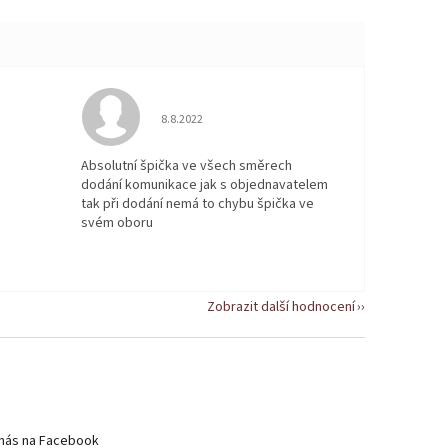
 5 z 5 hvězdiček.
Hodnocení obchodu je 5 z 5 hvězdiček.
8.8.2022
Absolutní špička ve všech směrech
dodání komunikace jak s objednavatelem
tak při dodání nemá to chybu špička ve
svém oboru
Zobrazit další hodnocení
nás na Facebook