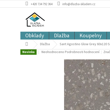
Přejít
+420 734 792 364
info@dlazba-skladem.cz
na
obsah
Obklady
Dlažba
Koupelny
Domů
Dlažba
Sant Agostino Glow Grey 60x120 Si
Průměrné
Neohodnoceno
Podrobnosti hodnocení
Zna
Novinka
hodnocení
produktu
je
0,0
z
5
hvězdiček.