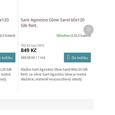
0x120
Sant Agostino Glow Sand 60x120
Silk Rett.
Další
produkt
0,5 balení)
Skladem
(125,5 balení)
702 Kč bez DPH
849 Kč
Měrná
 košíku
589,58 Kč / 1 m2
Do košíku
cena:
120 Silk
Dlažba Sant Agostino Glow Sand 60x120 Silk
e matná
Rett. ze série Sant Agostino Glow je matná
nutý.
dlaždice, materiál mrazuvzdorný slinutý.