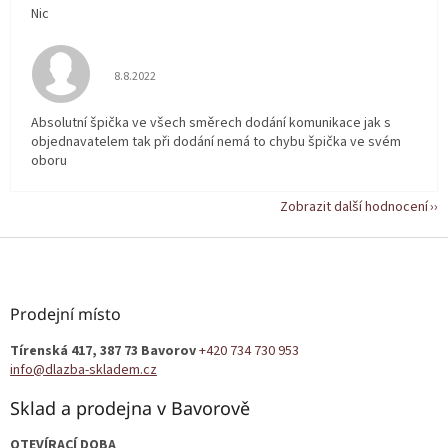
Nic
Hodnocení obchodu je 5 z 5 hvězdiček.
8.8.2022
Absolutní špička ve všech směrech dodání komunikace jak s
objednavatelem tak při dodání nemá to chybu špička ve svém
oboru
Zobrazit další hodnocení
Z
á
p
a
Prodejní místo
t
Tírenská 417, 387 73 Bavorov
+420 734 730 953
í
info@dlazba-skladem.cz
Sklad a prodejna v Bavorově
OTEVÍRACÍ DOBA