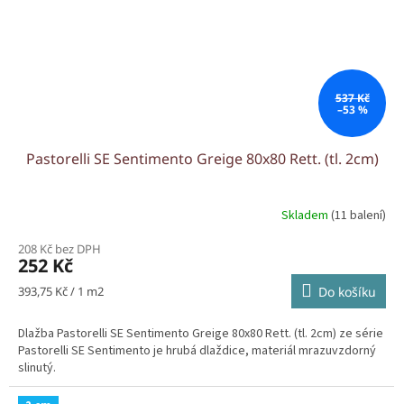
537 Kč
–53 %
Pastorelli SE Sentimento Greige 80x80 Rett. (tl. 2cm)
Skladem
(11 balení)
208 Kč bez DPH
252 Kč
Měrná
393,75 Kč / 1 m2
Do košíku
cena:
Dlažba Pastorelli SE Sentimento Greige 80x80 Rett. (tl. 2cm) ze série
Pastorelli SE Sentimento je hrubá dlaždice, materiál mrazuvzdorný
slinutý.