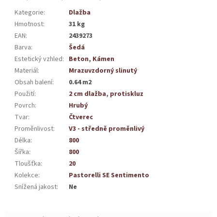
Kategorie
:
Dlažba
Hmotnost
:
31 kg
EAN
:
2439273
Barva
:
Šedá
Estetický vzhled
:
Beton
,
Kámen
Materiál
:
Mrazuvzdorný slinutý
Obsah balení
:
0.64 m2
Použití
:
2 cm dlažba
,
protiskluz
Povrch
:
Hrubý
Tvar
:
Čtverec
Proměnlivost
:
V3 - středně proměnlivý
Délka
:
800
Šířka
:
800
Tloušťka
:
20
Kolekce
:
Pastorelli SE Sentimento
Snížená jakost
:
Ne