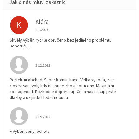
Klára
K
Hodnocení obchodu je 5 z 5 hvězdiček.
9.1.2023
Skvělý výběr, rychle doručeno bez jediného problému.
Doporučuji.
Hodnocení obchodu je 5 z 5 hvězdiček.
3.12.2022
Perfektni obchod. Super komunikace. Velka vyhoda, ze si
clovek sam voli, kdy mu bude zbozi doruceno. Maximalni
spokojenost. Rozhodne doporucuji. Ceka nas nakup jeste
dlazby a uz jinde hledat nebudu
Hodnocení obchodu je 5 z 5 hvězdiček.
20.9.2022
+ Výběr, ceny, ochota