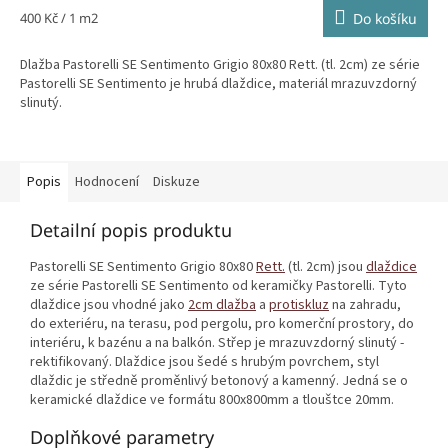
Měrná
400 Kč / 1 m2
Do košíku
cena:
Dlažba Pastorelli SE Sentimento Grigio 80x80 Rett. (tl. 2cm) ze série
Pastorelli SE Sentimento je hrubá dlaždice, materiál mrazuvzdorný
slinutý.
Popis
Hodnocení
Diskuze
Detailní popis produktu
Pastorelli SE Sentimento Grigio 80x80
Rett.
(tl. 2cm) jsou
dlaždice
ze série Pastorelli SE Sentimento od keramičky Pastorelli. Tyto
dlaždice jsou vhodné jako
2cm dlažba
a
protiskluz
na zahradu,
do exteriéru, na terasu, pod pergolu, pro komerční prostory, do
interiéru, k bazénu a na balkón. Střep je mrazuvzdorný slinutý -
rektifikovaný. Dlaždice jsou šedé s hrubým povrchem, styl
dlaždic je středně proměnlivý betonový a kamenný. Jedná se o
keramické dlaždice ve formátu 800x800mm a tlouštce 20mm.
Doplňkové parametry