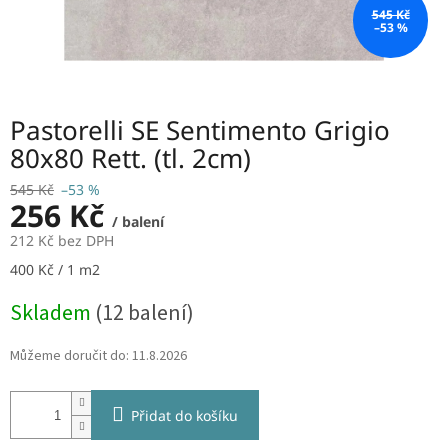
545 Kč
–53 %
Pastorelli SE Sentimento Grigio
80x80 Rett. (tl. 2cm)
545 Kč
–53 %
256 Kč
/ balení
212 Kč bez DPH
Měrná
400 Kč / 1 m2
cena:
Skladem
(12 balení)
Můžeme doručit do:
11.8.2026
Přidat do košíku