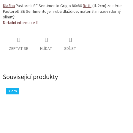
Dlažba
Pastorelli SE Sentimento Grigio 80x80
Rett.
(tl. 2cm) ze série
Pastorelli SE Sentimento je hrubá dlaždice, materiál mrazuvzdorný
slinutý.
Detailní informace
ZEPTAT SE
HLÍDAT
SDÍLET
Související produkty
2 cm